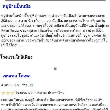
หมู่บ้านปั้นหม้อ
หมู่บ้านปั้นหม้อ ตั้งอยู่ที่ตำบลเขวา ห่างจากตัวเมืองไปตามทางหลวงสาย
208 มหาสารคาม-ร้อยเอ็ด ออกจากตัวเมืองมหาสารคามไปทางทิศตะวัน
ออกประมาณกิโลเมตรเศษๆ เลี้ยวซ้ายมือจะเป็นหมู่บ้านที่มีหนองน้ำอยู่ทาง
ทิศตะวันออกของหมู่บ้าน เมื่อเสร็จภารกิจจากการทำนา ชาวบ้านที่เป็น
ผู้ชายจะลงไปขุดเอาดินเหนียวที่อยู่ใต้น้ำบริเวณหนองน้ำอยู่ทางทิศตะวัน
ออกของหมู่บ้าน บรรทุกเรือขึ้นฝั่งกลับบ้านดินเหนียวดังกล่าวนี้จะถูกนำไป
เก็บไว้ใต้ถุน...
โรงแรมใกล้เคียง
เซนเทล โฮเทล
คะแนน :
6.5
รีวิว :
28
โรงแรม
มหาสารคาม, ประเทศไทย
เซนเทล โฮเทล ตั้งอยู่ในย่าน ตัวเมืองมหาสารคาม ที่มีชื่อเสียงและเดิน
ทางเข้าถึงได้สะดวก สิ่งอำนวยความสะดวกครบครันในโรงแรมแห่งนี้จะ
มอบประสบการณ์การเข้าพักอันสะดวกสบายแก่แขกผู้มาเยือน เจ้าหน้าที่ที่