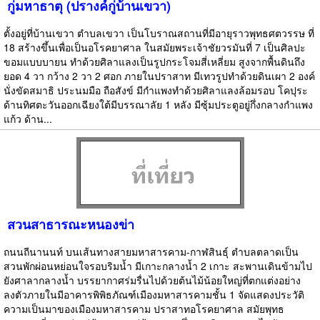
กู่มหาธาตุ (ปรางค์กู่บ้านเขวา)
ตั้งอยู่ที่บ้านเขวา ตำบลเขวา เป็นโบราณสถานที่มีอายุราวพุทธศตวรรษ ที่
18 สร้างขึ้นเพื่อเป็นอโรคยาศาล ในสมัยพระเจ้าชัยวรมันที่ 7 เป็นศิลปะ
ขอมแบบบายน ทำด้วยศิลาแลงเป็นรูปกระโจมสี่เหลี่ยม สูงจากพื้นดินถึง
ยอด 4 วา กว้าง 2 วา 2 ศอก ภายในปราสาท มีเทวรูปทำด้วยดินเผา 2 องค์
นั่งขัดสมาธิ ประนมมือ ถือสังข์ มีกำแพงทำด้วยศิลาแลงล้อมรอบ โคปุระ
ด้านทิศตะวันออกเฉียงใต้มีบรรณาลัย 1 หลัง มีซุ้มประตูอยู่กึ่งกลางกำแพง
แก้ว ด้าน...
สวนสาธารณะหนองข่า
ถนนถีนานนท์ บนเส้นทางสายมหาสารคาม-กาฬสินธุ์ ตำบลตลาดเป็น
สวนพักผ่อนหย่อนใจรอบริมน้ำ มีเกาะกลางน้ำ 2 เกาะ สะพานเดินข้ามไป
ยังศาลากลางน้ำ บรรยากาศร่มรื่นไปด้วยต้นไม้น้อยใหญ่ที่ตกแต่งอย่าง
ลงตัวภายในมีอาคารพิพิธภัณฑ์เมืองมหาสารคามชั้น 1 จัดแสดงประวัติ
ความเป็นมาของเมืองมหาสารคาม ปราสาทอโรคยาศาล สมัยพุทธ