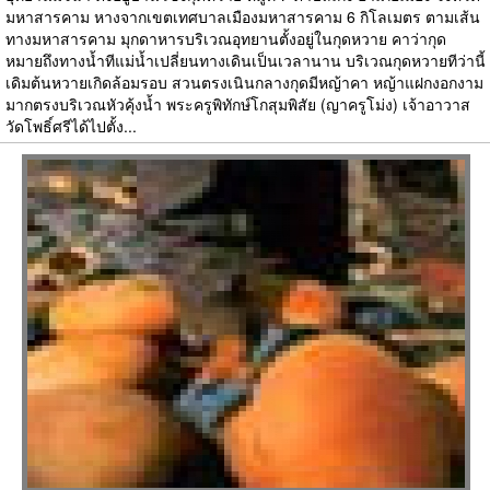
มหาสารคาม หางจากเขตเทศบาลเมืองมหาสารคาม 6 กิโลเมตร ตามเส้น
ทางมหาสารคาม มุกดาหารบริเวณอุทยานตั้งอยู่ในกุดหวาย คาว่ากุด
หมายถึงทางน้ำทีแม่น้ำเปลี่ยนทางเดินเป็นเวลานาน บริเวณกุดหวายทีว่านี้
เดิมต้นหวายเกิดล้อมรอบ สวนตรงเนินกลางกุดมีหญ้าคา หญ้าแฝกงอกงาม
มากตรงบริเวณหัวคุ้งน้ำ พระครูพิทักษ์โกสุมพิสัย (ญาครูโม่ง) เจ้าอาวาส
วัดโพธิ์ศรีได้ไปตั้ง...