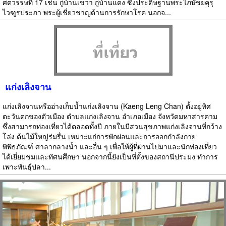
ศตวรรษที่ 17 เช่น กู่บ้านเขวา กู่บ้านแดง ซึ่งประดิษฐานพระไภษัชยคุรุ
ไวฑูรประภา พระผู้เชี่ยวชาญด้านการรักษาโรค นอกจ...
แก่งเลิงจาน
แก่งเลิงจานหรืออ่างเก็บน้ำแก่งเลิงจาน (Kaeng Leng Chan) ตั้งอยู่ทิศ
ตะวันตกของตัวเมือง ตำบลแก่งเลิงจาน อำเภอเมือง จังหวัดมหาสารคาม
ซึ่งสามารถท่องเที่ยวได้ตลอดทั้งปี ภายในมีสวนสุขภาพแก่งเลิงจานที่กว้าง
โล่ง ต้นไม้ใหญ่ร่มรื่น เหมาะแก่การพักผ่อนและการออกกำลังกาย
พิพิธภัณฑ์ ศาลากลางน้ำ และอื่น ๆ เพื่อให้ผู้ที่ผ่านไปมาและนักท่องเที่ยว
ได้เยี่ยมชมและทัศนศึกษา นอกจากนี้ยังเป็นที่ตั้งของสถานีประมง ทำการ
เพาะพันธุ์ปลา...