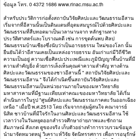
ข้อมูล โทร. 0 4372 1686 www.rinac.msu.ac.th
สำหรับประวัติการก่อตั้งสถาบันวิจัยศิลปะและวัฒนธรรมอีสาน
เริ่มจากที่อีสานนั้นเป็นดินแดนที่อุดมสมบูรณ์ไปด้วยศิลปะและ
วัฒนธรรมที่สืบทอดมาเป็นเวลานานจาก หลักฐานทาง
ประวัติศาสตร์และโบราณคดี เช่น การขุดค้นพบ ศิลป
วัฒนธรรมบ้านเชียงซึ่งนับว่าเป็นอารยธรรม ใหม่ของโลก นั้น
ยืนยันได้ว่าอีสานเคยเป็นแหล่งอารยธรรม อันเก่าแก่มีวิถีชีวิต
ความเป็นอยู่ ความเชื่อศิลปะประเพณีและภูมิปัญญาพื้นบ้านที่มี
ความสำคัญยิ่ง ด้วยการเล็งเห็นคุณค่าความสำคัญ ทางด้าน
ศิลปะและวัฒนธรรมของชาวอีสานนี้ " สถาบันวิจัยศิลปะและ
วัฒนธรรมอีสาน " จึงได้กำเนิดขึ้นสถาบันวิจัยศิลปะและ
วัฒนธรรมอีสานเป็นหน่วยงานภายในของมหาวิทยาลัย
มหาสารคามที่มีฐานะเทียบเท่าคณะของมหาวิทยาลัย ได้เริ่ม
ดำเนินการในรูป "ศูนย์ศิลปะและวัฒนธรรมภาคตะวันออกเฉียง
เหนือ " เมื่อปี พ.ศ.2513 โดย เริ่มจากกลุ่มผู้สนใจ คณาจารย์
นิสิต ชาวบ้านที่มีใจรักในงานศิลปะและวัฒนธรรมอีสาน ใช้
เวลาว่างในวันหยุดออกสำรวจศึกษาถ่ายภาพและซักถาม
สัมภาษณ์ สังเกต ดูของจริง เก็บตัวอย่างทำการรวบรวมข้อมูล
นำมาจัดหมวดหมู่ วิเคราะห์วิจัย จัดนิทรรศการ เพื่อการอนุรักษ์