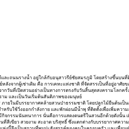
ีและถนนรางน้ำ อยู่ใกล้กับอนุสาวรีย์ชัยสมรภูมิ โดยสร้างขึ้นบนที
์หลังจากผู้เช่าเดิม คือ การเคหะแห่งชาติ ที่จัดสรรเป็นที่อยู่
งมาจากวันที่เปิดสวนอย่างเป็นทางการตรงกับวันสิ้นสุดสงครามโลกครั้ง
ราม และเป็นวันเริ่มต้นสันติภาพของมนุษย์
 ภายในมีบรรยากาศคล้ายสวนป่าธรรมชาติ โดยปลูกไม้ยืนต้นเป็
รับใช้วิ่งออกกำลังกาย และพักผ่อนมีน้ำพุ ที่ติดตั้งเพื่อเพิ่มความ
ยังมีกิจกรรมนันทนาการ นั่นคือการแสดงดนตรีในสวนอีกด้วยดังนั้น เมื
ื้นที่สีเขียว สวยงาม สะอาด บริสุทธิ์ ซึ่งแตกต่างกับบรรยากาศควา
วนแห่งนี้จึงเป็นสถานที่พบปะสังสรรค์ของคนในครอบครัว และเพื่อน