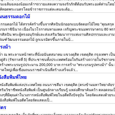
านเฉลิมฉลองน้อมเกล้าฯถวายแสดงความจงรักภักดีต้อนรับพระองค์ท่านโดยใ
นให้ทอดพระเนตรโดยข้าราชการแต่ละคนจะต้อ...
วัฒนธรรมดอกไม้
รรมดอกไม้ ได้สรรค์สร้างขึ้นจากศิลปินนักออกแบบจัดดอกไม้ไทย "คุณสกุล อ
 พระบรมราชินีนาถ เนื่องในวโรกาสมหามงคล เจริญพระชนมพรรษาครบ 80 พรร
อัครศิลปิน พระผู้ทรงอนุรักษ์และส่งเสริมวัฒนาการแห่งงานศิลปกรรมและง
ภัณฑ์วัฒนธรรมดอกไม้ ถูกเนรมิตรขึ้นภายในบ้...
รงม้า
า ณ พระลานหน้าพระที่นั่งอนันตสมาคม แขวงดุสิต เขตดุสิต กรุงเทพฯ เ
อยู่หัว (รัชกาลที่ 5) ที่ประชาชนทั้งประเทศพร้อมใจกันสร้างถวายในรัชกาล
ร้างพระบรมรูปประมาน 200,000 บาท การสร้าง "พระบรมรูปทรงม้า" นั้น ส
ใหญ่เพื่อเชื่อมถนนราชดำเนินที่สร้างเสร็จแล้ว...
ังสือพิมพ์ไทย
มหนังสือพิมพ์แห่งประเทศไทย ถนนราชสีมา เขตดุสิต (ตรงข้ามมหาวิทยาลัยราช
่งเสริมวิชาชีพหนังสือพิมพ์ เป็นศูนย์กลางเรียนรู้ แหล่งศึกษาค้นคว้า ตลอ
่างๆที่มีคุณค่าในวงการหนังสือพิมพ์ไทยในอดีตถึงปัจจุบัน โดยจัดแสดงด้ว
นังสือพิมพ์ในอดีตโดยจัดแสดงเป็...
ิตร
รีอยุธยาเขตดุสิต เป็นวัดที่พระบาทสมเด็จพระจุลจอมเกล้าเจ้าอยู่หัวทรงสถ