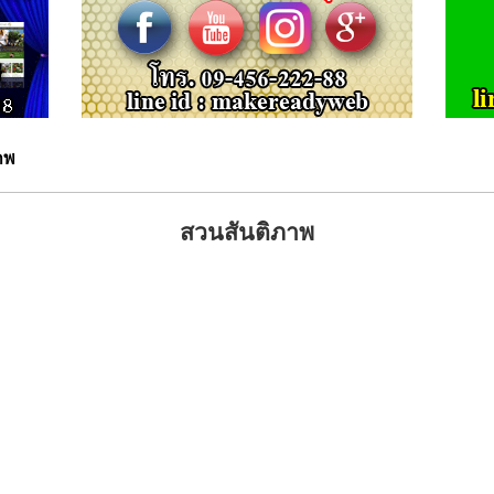
าพ
สวนสันติภาพ