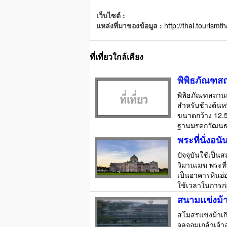
เว็บไซต์ :
แหล่งที่มาของข้อมูล :
http://thai.tour
ที่เที่ยวใกล้เคียง
พิพิธภัณฑสถ
พิพิธภัณฑสถานแห
สำหรับช้างต้นห
ขนาดกว้าง 12.5
ฐานมรดกวัฒนธรร
พระที่นั่งอ
ปัจจุบันใช้เป็น
วิมานเมฆ พระที่
เป็นอาคารหินอ
ใช้เวลาในการก่อส
สนามแข่งม้
สโมสรแข่งม้าเก
จุลจอมเกล้าเจ้