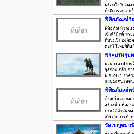
พร้อมใจกันจัดง
ทั้งมีการละเล่
พิพิธภัณฑ์
พิพิธภัณฑ์วัฒนธ
เจ้าสิริกิตติ์
ที่ทรงเป็นองค์
ดอกไม้ไทยพิพิธ
พระบรมรูปท
พระบรมรูปทรงม้
จุลจอมเกล้าเจ้า
พ.ศ.2451 ราคาส
แผนผังสนามขนาด
พิพิธภัณฑ์หน
ตั้งอยู่ในสมาค
สร้างขึ้นเพื่อส
ประวัติศาสตร์ต
เกี่ยวกับการทำห
วัดเบญจมบพ
ตั้งอยู่ที่ถนนศ