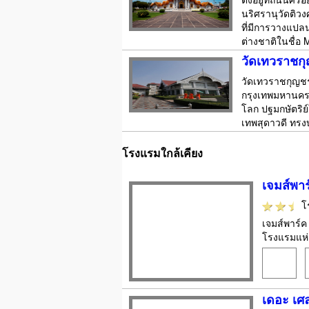
นริศรานุวัดติว
ที่มีการวางแปลนแผ
ต่างชาติในชื่อ 
วัดเทวราชก
วัดเทวราชกุญชร
กรุงเทพมหานคร 
โลก ปฐมกษัตริย
เทพสุดาวดี ทรง
โรงแรมใกล้เคียง
เจมส์พาร
โ
เจมส์พาร์ค
โรงแรมแห่ง
เดอะ เศ