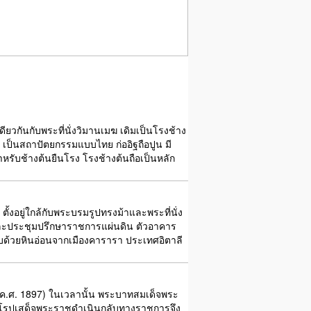
ียวกันกับพระที่นั่งวิมานเมฆ เดิมเป็นโรงช้าง
 เป็นสถาปัตยกรรมแบบไทย ก่ออิฐถือปูน มี
ับช้างต้นยืนโรง โรงช้างต้นถือเป็นหลัก
ั้งอยู่ใกล้กับพระบรมรูปทรงม้าและพระที่นั่ง
ืองและประชุมปรึกษาราชการแผ่นดิน ตัวอาคาร
้วยหินอ่อนจากเมืองคารารา ประเทศอิตาลี
6ค.ศ. 1897) ในเวลานั้น พระบาทสมเด็จพระ
ีปยุโรปเสด็จพระราชดำเนินกลับทางราชการจึง