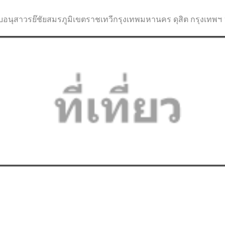
ับอนุสาวรย๊ชัยสมรภูมิเขตราชเทวีกรุงเทพมหานคร ดุสิต กรุงเทพฯ