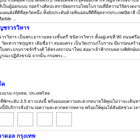
งศ์เป็นผู้ออกแบบ ก่อสร้างศิลปะสถาปัตยกรรมไทยโบราณที่มีความวิจิตรงดงาม
นผังที่ดีที่สุดวัดหนึ่ง ทั้งยังประดับด้วยหินอ่อนที่ดีที่สุดจากประเทศอิตาลี เป
Marble ...
ุญชรวรวิหาร
วรวิหาร เป็นพระอารามหลวงชั้นตรี ชนิดวรวิหาร ตั้งอยู่เลขที่ 90 ถนนศร
วัดเทวราชกุญชร เดิมชื่อว่า สมอแครง เป็นวัดเก่าแก่โบราณ มีมาก่อนสร้า
์ในพระบรมราชจักรีวงศ์ ได้ทรงสถาปนาใหม่ ต่อมาเจ้าฟ้ากรมหลวงพิทักษ์
บูรณะปฏิสังขรณ์ จากนั้น กรมพระ...
์ค
รงแรม
กรุงเทพ, ประเทศไทย
 ที่พักระดับ 2.5 ดาวแห่งนี้ พร้อมมอบความสะดวกสบายให้คุณไม่ว่าจะเดินทาง
นี้มีบริการสิ่งอำนวยความสะดวกหลากหลาย พร้อมให้คุณได้สัมผัสช่วงเวลาแ
ลาดอล กรุงเทพ