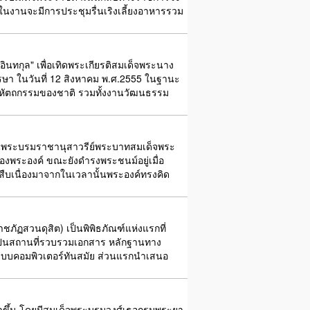
นงานจะมีการประชุมรื่นเริงเลี้ยงอาหารรวม
ินทกุล" เพื่อเทิดพระเกียรติสมเด็จพระนาง
ษา ในวันที่ 12 สิงหาคม พ.ศ.2555 ในฐานะ
านหัตถกรรมของชาติ รวมทั้งงานวัฒนธรรม
ป็นพระบรมราชานุสาวรีย์พระบาทสมเด็จพระ
ของพระองค์ ขณะยังดำรงพระชนม์อยู่เมื่อ
ืบเนื่องมาจากในเวลานั้นพระองค์ทรงคิด
ภัฏสวนดุสิต) เป็นพิพิธภัณฑ์แห่งแรกที่
ดจนเป็นสถานที่รวบรวมเอกสาร หลักฐานทาง
ยระบบคอมพิวเตอร์ทันสมัย ส่วนแรกนำเสนอ
าปนาขึ้น โดยมีสมเด็จพระบรมวงศ์เธอกรมพระยา