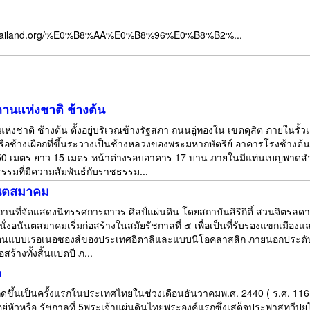
ismthailand.org/%E0%B8%AA%E0%B8%96%E0%B8%B2%...
านแห่งชาติ ช้างต้น
่งชาติ ช้างต้น ตั้งอยู่บริเวณข้างรัฐสภา ถนนอู่ทองใน เขตดุสิต ภายในรั้วเด
รือช้างเผือกที่ขึ้นระวางเป็นช้างหลวงของพระมหากษัตริย์ อาคารโรงช้างต้น
0 เมตร ยาว 15 เมตร หน้าต่างรอบอาคาร 17 บาน ภายในมีแท่นเบญพาดสำหร
มที่มีความสัมพันธ์กับราชธรรม...
นันตสมาคม
สถานที่จัดแสดงนิทรรศการถาวร ศิลป์แผ่นดิน โดยสถาบันสิริกิติ์ สวนจิตรลดา ต
นั่งอนันตสมาคมเริ่มก่อสร้างในสมัยรัชกาลที่ ๕ เพื่อเป็นที่รับรองแขกเม
่อนแบบเรอเนอซองส์ของประเทศอิตาลีและแบบนีโอคลาสสิก ภายนอกประดับด
ร้างทั้งสิ้นแปดปี ภ...
า
ิดขึ้นเป็นครั้งแรกในประเทศไทยในช่วงเดือนธันวาคมพ.ศ. 2440 ( ร.ศ. 11
าอยู่หัวหรือ รัชกาลที่ 5พระเจ้าแผ่นดินไทยพระองค์แรกซึ่งเสด็จประพาสทว