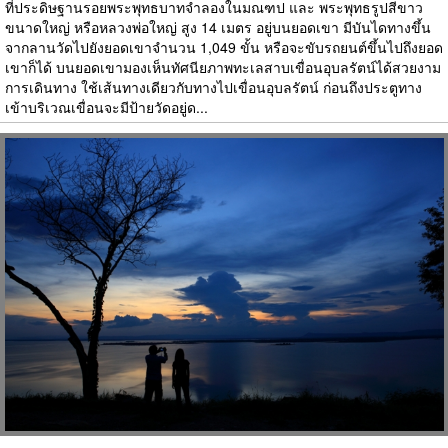
ที่ประดิษฐานรอยพระพุทธบาทจำลองในมณฑป และ พระพุทธรูปสีขาว
ขนาดใหญ่ หรือหลวงพ่อใหญ่ สูง 14 เมตร อยู่บนยอดเขา มีบันไดทางขึ้น
จากลานวัดไปยังยอดเขาจำนวน 1,049 ขั้น หรือจะขับรถยนต์ขึ้นไปถึงยอด
เขาก็ได้ บนยอดเขามองเห็นทัศนียภาพทะเลสาบเขื่อนอุบลรัตน์ได้สวยงาม
การเดินทาง ใช้เส้นทางเดียวกับทางไปเขื่อนอุบลรัตน์ ก่อนถึงประตูทาง
เข้าบริเวณเขื่อนจะมีป้ายวัดอยู่ด...