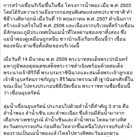
การสร้างเขื่อนริเริ่มขึ้นในชื่อ โครงการน้ำพอง เมื่อ พ.ศ. 2503
โดยได้รับความร่วมมือจากกองทุนพิเศษแห่งสหประชาชาติ ทำ
พิธีวางศิลาฤกษ์ เมื่อวันที่ 10 พฤษภาคม พ.ศ. 2507 ดำเนินการ
สร้างแล้วเสร็จในปี พ.ศ. 2508 และเนื่องจากบริเวณที่สร้างเขื่อน
มีลักษณะภูมิประเทศเป็นแม่น้ำที่ไหลผ่านช่องเขาทั้งสอง ซึ่ง
แม่น้ำพองดูเหมือนถูกหนีบ ชาวบ้านจึงเรียกเขื่อนนี้ว่า เขื่อน
พองหนีบ ตามชื่อดั้งเดิมของบริเวณนี้
เมื่อวันที่ 14 มีนาคม พ.ศ. 2509 พระบาทสมเด็จพระปรมินทร์
มหาภูมิพลอดุลยเดชเสด็จพระราชดำเนินพร้อมด้วยสมเด็จ
พระนางเจ้าสิริกิติ์ พระบรมราชินีนาถและสมเด็จพระเจ้าลูกเธอ
เจ้าฟ้าอุบลรัตนราชกัญญา สิริวัฒนาพรรณวดี (ฐานันดรศักดิ์ใน
ขณะนั้น) ไปทรงประกอบพิธีเปิดเขื่อน พระราชทานชื่อเขื่อนนี้
ว่า เขื่อนอุบลรัตน์
ลุ่มน้ำเขื่อนอุบลรัตน์ ประกอบไปด้วยลำน้ำที่สำคัญ 3 สาย คือ
ลำน้ำพอง ลำน้ำเชิน และลำพะเนียง ซึ่งล้วนมีต้นน้ำมาจาก
เทือกเขาเพชรบูรณ์ ลำน้ำเชินและลำน้ำพรม ไหลมาทางทิศ
ตะวันตกบรรจบกัน ก่อนที่จะไหลวกขึ้นเหนือไปบรรจบกับลำน้ำ
พองรวมเป็นแม่น้ำพองแล้วไหลไปทางทิศตะวันออกผ่าน