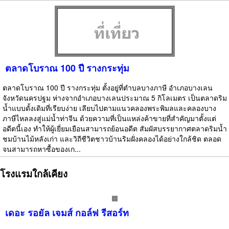
ตลาดโบราณ 100 ปี รางกระทุ่ม
ตลาดโบราณ 100 ปี รางกระทุ่ม ตั้งอยู่ที่ตำบลบางภาษี อำเภอบางเลน
จังหวัดนครปฐม ห่างจากอำเภอบางเลนประมาณ 5 กิโลเมตร เป็นตลาดริม
น้ำแบบดั้งเดิมที่เรียบง่าย เลียบไปตามแนวคลองพระพิมลและคลองบาง
ภาษีไหลลงสู่แม่น้ำท่าจีน ด้วยความที่เป็นแหล่งค้าขายที่สำคัญมาตั้งแต่
อดีตนี้เอง ทำให้ผู้เยี่ยมเยือนสามารถย้อนอดีต สัมผัสบรรยากาศตลาดริมน้ำ
ชมบ้านไม้หลังเก่า และวิถีชีวิตชาวบ้านริมฝั่งคลองได้อย่างใกล้ชิด ตลอด
จนสามารถหาซื้อของเก...
โรงแรมใกล้เคียง
เดอะ รอยัล เจมส์ กอล์ฟ รีสอร์ท