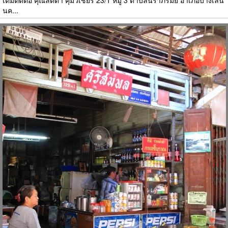
เติมติดต่อ คุณลัดดา คุ้มวิเชียร 23/1 หมู่ 3 ตำบลนราภิรมย์ อำเภอบางเลน
นค...