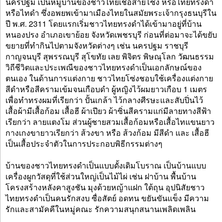
นครปฐม เป็นหมู่บ้านของชาวไทยเชื้อสายโซ่ง หรือไทยทรงดำ
หรือไทดำ ซึ่งอพยพเข้ามาเมืองไทยในสมัยพระเจ้ากรุงธนบุรีใน
ปี พ.ศ. 2311 โดยแรกเริ่มชาวไทยทรงดำได้เข้ามาอยู่ที่บ้าน
หนองปรง อำเภอเขาย้อย จังหวัดเพชรบุรี ก่อนที่ต่อมาจะได้ขยับ
ขยายที่ทำกินไปตามจังหวัดต่างๆ เช่น นครปฐม ราชบุรี
กาญจนบุรี สุพรรณบุรี สุโขทัย เลย พิจิตร พิษณุโลก วัฒนธรรม
วิถีชีวิตและประเพณีของชาวไทยทรงดำเป็นเอกลักษณ์ของ
ตนเอง ในด้านการแต่งกาย ชาวไทยโซ่งชอบใช้เครื่องแต่งกาย
สีดำหรือสีครามเข้มจนเกือบดำ ผู้หญิงไว้ผมยาวเกือบ 1 เมตร
เพื่อทำทรงผมที่เรียกว่า ปั้นเกล้า ไว้กลางศีรษะและสับปิ่นไว้
เสื้อผ้ามีเสื้อก้อม เสื้อฮี ผ้าเปียว ผ้าซิ่นสีครามแก่มีลายทางสีฟ้า
เรียกว่า ลายแตงโม ส่วนผู้ชายสวมเสื้อก้อมหรือเสื้อไทแขนยาว
กางเกงขายาวเรียกว่า ส้วงขา หรือ ส้วงก้อม มีสีดำ และ เสื้อฮี
เป็นเสื้อประจำตัวในการประกอบพิธีกรรมต่างๆ
บ้านของชาวไทยทรงดำเป็นแบบดั้งเดิมโบราณ เป็นบ้านแบบ
เครื่องผูกวัสดุที่ใช้ส่วนใหญ่เป็นไม้ไผ่ เช่น ฝาบ้าน พื้นบ้าน
โครงสร้างหลังคาสูงชัน มุงด้วยหญ้าแฝก ใต้ถุน อุปนิสัยชาว
ไทยทรงดำเป็นคนรักสงบ ซื่อสัตย์ อดทน ขยันขันแข็ง มีความ
รักและสามัคคีในหมู่คณะ รักความสนุกสนานเพลิดเพลิน