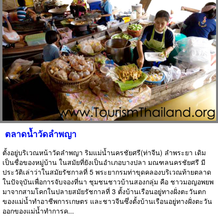
ตลาดน้ำวัดลำพญา
ตั้งอยู่บริเวณหน้าวัดลำพญา ริมแม่น้ำนครชัยศรี(ท่าจีน) ลำพระยา เดิม
เป็นชื่อของหมู่บ้าน ในสมัยที่ยังเป็นอำเภอบางปลา มณฑลนครชัยศรี มี
ประวัติเล่าว่าในสมัยรัชกาลที่ 5 พระยากรมท่าขุดคลองบริเวณท้ายตลาด
ในปัจจุบันเพื่อการจับจองที่นา ชุมชนชาวบ้านสองกลุ่ม คือ ชาวมอญอพยพ
มาจากสามโคกในปลายสมัยรัชกาลที่ 3 ตั้งบ้านเรือนอยู่ทางฝั่งตะวันตก
ของแม่น้ำทำอาชีพการเกษตร และชาวจีนซึ่งตั้งบ้านเรือนอยู่ทางฝั่งตะวัน
ออกของแม่น้ำทำการค...