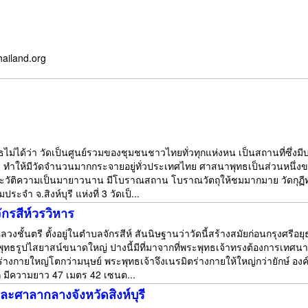
hailand.org
สธไม่ได้ว่า วัดเป็นศูนย์รวมของชุมชนชาวไทยทั่วทุกแห่งหน เป็นสถานที่ซึ่
ย ทำให้มีวัดจำนวนมากกระจายอยู่ทั่วประเทศไทย ศาสนาพุทธเป็นส่วนหนึ่งของ
ระวัติความเป็นมายาวนาน มีโบราณสถาน โบราณวัตถุให้ชมมากมาย วัดกุฏีทอง
ระจำ จ.สิงห์บุรี แห่งที่ 3 วัดเป็...
กรสีห์วรวิหาร
งชั้นตรี ตั้งอยู่ในตำบลจักรสีห์ สันนิษฐานว่าวัดนี้สร้างสมัยก่อนกรุงศรีอ
ธรูปไสยาสน์ขนาดใหญ่ ปางนี้มีที่มาจากที่พระพุทธเจ้าทรงต้องการเทศนาอสุริ
มีร่างกายใหญ่โตกว่ามนุษย์ พระพุทธเจ้าจึงเนรมิตร่างกายให้ใหญ่กว่ายักษ์ อง
มีความยาว 47 เมตร 42 เซนต...
ละศาลากลางจังหวัดสิงห์บุรี