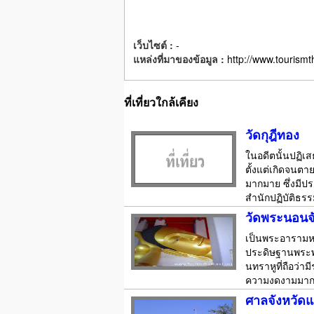
เว็บไซต์ :
-
แหล่งที่มาของข้อมูล :
http://www.tourismt
ที่เที่ยวใกล้เคียง
วัดกุฎีทอง
ในอดีตนั้นปฏิเ
ตั้งแต่เกิดจนตา
มากมาย ซึ่งมีป
สำนักปฏิบัติธรรมป
วัดพระนอนจั
เป็นพระอารามหลว
ประดิษฐานพระพุท
นทราหูที่ถือว่า
ความงดงามมาก 
ศาลจังหวัดแ