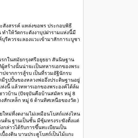
ปะสังสรรค์ แหล่งขอพร ประกอบพิธี
 ทำให้วัดกระดังงาบุปฝารามแห่งนี้มี
สิงห์บุรีควรจะลองแวะเข้ามาสักการะบูชา
้งแรกในสมัยกรุงศรีอยุธยา สันนิษฐาน
ผู้สร้างนั้นน่าจะเป็นทหารเอกของพระ
ากการสู้รบ เป็นที่รวมอัฐินักรบ
ดมีรูปปั้นของหลวงพ่ออึ่งประดิษฐานอยู่
ัดแห่งนี้ แล้วทหารเอกของพระองค์ได้ล้ม
บ้าน (ปัจจุบันคือบ้านสมัคร หมู่ 8
สักเหล็ก หมู่ 6 ด้านทิศเหนือของวัด )
ัยใหม่ที่งดงามไม่เหมือนโบสถ์แห่งไหน
้น ฐานเป็นชั้น มีซุ้มทรงระฆังตั้งแต่
ดังกล่าวได้รับการขึ้นทะเบียนเป็น
ะเบื้องดิน บานประตูโบสถ์เป็นไม้แกะ