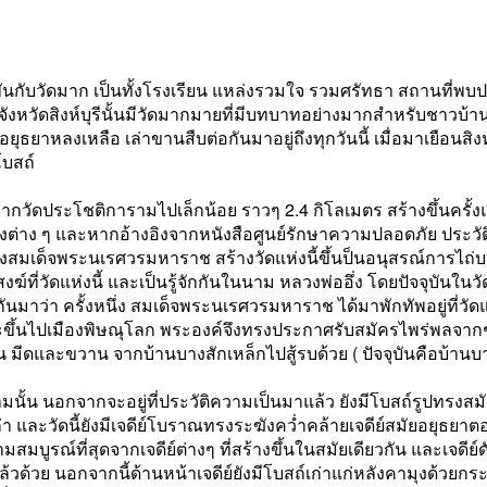
พันกับวัดมาก เป็นทั้งโรงเรียน แหล่งรวมใจ รวมศรัทธา สถานที่พบ
งหวัดสิงห์บุรีนั้นมีวัดมากมายที่มีบทบาทอย่างมากสำหรับชาวบ้าน
อยุธยาหลงเหลือ เล่าขานสืบต่อกันมาอยู่ถึงทุกวันนี้ เมื่อมาเยือน
โบสถ์
่เลยจากวัดประโชติการามไปเล็กน้อย ราวๆ 2.4 กิโลเมตร สร้างขึ้นครั
ต่าง ๆ และหากอ้างอิงจากหนังสือศูนย์รักษาความปลอดภัย ประวัติ
ด็จพระนเรศวรมหาราช สร้างวัดแห่งนี้ขึ้นป็นอนุสรณ์การไถ่บาปจ
ี่วัดแห่งนี้ และเป็นรู้จักกันในนาม หลวงพ่ออึ่ง โดยปัจจุบันในวั
่อกันมาว่า ครั้งหนึ่ง สมเด็จพระนเรศวรมหาราช ได้มาพักทัพอยู่ที่ว
ะขึ้นไปเมืองพิษณุโลก พระองค์จึงทรงประกาศรับสมัครไพร่พลจากชาว
น มีดและขวาน จากบ้านบางสักเหล็กไปสู้รบด้วย ( ปัจจุบันคือบ้านบาง
ั้น นอกจากจะอยู่ที่ประวัติความเป็นมาแล้ว ยังมีโบสถ์รูปทรงสม
และวัดนี้ยังมีเจดีย์โบราณทรงระฆังคว่ำคล้ายเจดีย์สมัยอยุธยาตอนต
ามสมบูรณ์ที่สุดจากเจดีย์ต่างๆ ที่สร้างขึ้นในสมัยเดียวกัน และเจดีย์
้วด้วย นอกจากนี้ด้านหน้าเจดีย์ยังมีโบสถ์เก่าแก่หลังคามุงด้วยกร