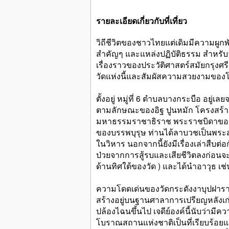
รายละเอียดเกี่ยวกับที่เที่ยว
วิถีชีวิตของชาวไทยแต่เดิมมีความผูก
สำคัญๆ และแหล่งปฏิบัติธรรม สำหรับจั
เรื่องราวของประวัติศาสตร์สมัยกรุงศรี
วัดแห่งนี้และสัมผัสความสวยงามของ
ตั้งอยู่ หมู่ที่ 6 ตำบลบางกระบือ อยู
ตามลักษณะของอิฐ ปูนหมัก โครงสร้าง
มหาธรรมราชาธิราช พระราชบิดาของสมเ
ของบรรพบุรุษ ท่านได้ลาบวชเป็นพระสงฆ์ท
ในวิหาร นอกจากนี้ยังมีเรื่องเล่าสืบต
ป่วยจากการสู้รบและเสียชีวิตลงก่อนจ
ด้านทิศใต้ของวัด ) และได้นำอาวุธ เช่
ความโดดเด่นของวัดกระดังงาบุปฝารามน
สร้างอยู่บนฐานศาลาการเปรียญหลังเก่า 
ปล้องไฉนขึ้นไป เจดีย์องค์นี้นับว่ามีคว
โบราณสถานแห่งชาติเป็นที่เรียบร้อยแล