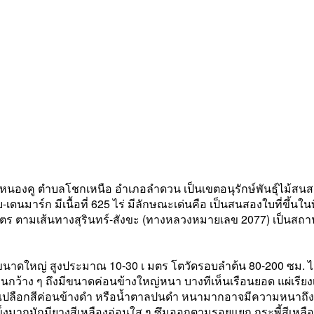
นหนองคู ตำบลโชกเหนือ อำเภอลำดวน เป็นเขตอนุรักษ์พันธุ์ไม้สนสองใบที
เดนมาร์ก มีเนื้อที่ 625 ไร่ มีลักษณะเด่นคือ เป็นสนสองใบที่ขึ้นใ
ตร ตามเส้นทางสุรินทร์-สังขะ (ทางหลวงหมายเลข 2077) เป็นสถาน
นาดใหญ่ สูงประมาณ 10-30 เ มตร โตวัดรอบลำต้น 80-200 ซม. ไม่
นกว้าง ๆ ถึงมีขนาดค่อนข้างใหญ่หนา บางทีเห็นเรือนยอด แผ่เรียงเป
เปลือกสีค่อนข้างดำ หรือน้ำตาลปนดำ หนามากอาจมีความหนาถึง
งมากมักมียางสีเหลืองอ่อนใส ๆ ซึมออกตามรอยแยก กระพี้สีเหลือ