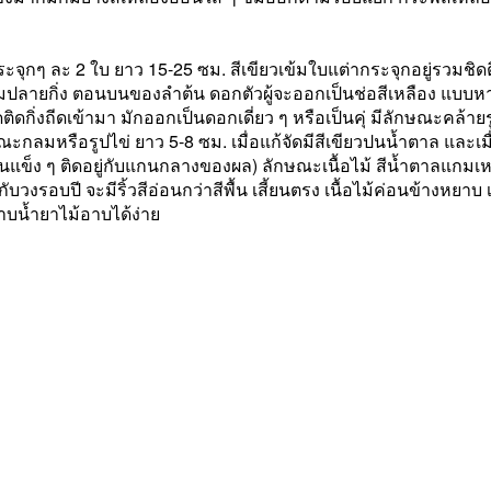
ระจุกๆ ละ 2 ใบ ยาว 15-25 ซม. สีเขียวเข้มใบแต่ากระจุกอยู่รวมชิด
ลายกิ่ง ตอนบนของลำต้น ดอกตัวผู้จะออกเป็นช่อสีเหลือง แบบห
ดติดกิ่งถีดเข้ามา มักออกเป็นดอกเดี่ยว ๆ หรือเป็นคุ่ มีลักษณะค
ษณะกลมหรือรูปไข่ ยาว 5-8 ซม. เมื่อแก้จัดมีสีเขียวปนน้ำตาล แล
อนแข็ง ๆ ติดอยู่กับแกนกลางของผล) ลักษณะเนื้อไม้ สีน้ำตาลแกมเหลือ
กับวงรอบปี จะมีริ้วสีอ่อนกว่าสีพื้น เสี้ยนตรง เนื้อไม้ค่อนข้างหย
าบน้ำยาไม้อาบได้ง่าย