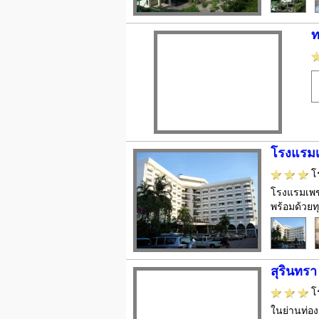
ท
โรงแรม
โ
โรงแรมเพชรเ
พร้อมด้วยท
สุรินทรา
โ
ในย่านท่อง