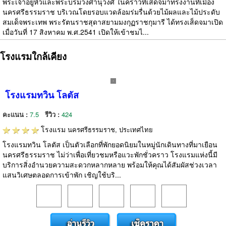
พระเจ้าอยู่หัวและพระบรมวงศานุวงศ์ ในคราวที่เสด็จมาทรงงานที่เมือง
นครศรีธรรมราช บริเวณโดยรอบแวดล้อมร่มรื่นด้วยไม้ผลและไม้ประดับ
สมเด็จพระเทพ พระรัตนราชสุดาสยามมงกุฏราชกุมารี ได้ทรงเส็ดจมาเปิด
เมื่อวันที่ 17 สิงหาคม พ.ศ.2541 เปิดให้เข้าชมไ...
โรงแรมใกล้เคียง
โรงแรมทวิน โลตัส
คะแนน :
7.5
รีวิว :
424
โรงแรม
นครศรีธรรมราช, ประเทศไทย
โรงแรมทวิน โลตัส เป็นตัวเลือกที่พักยอดนิยมในหมู่นักเดินทางที่มาเยือน
นครศรีธรรมราช ไม่ว่าเพื่อเที่ยวชมหรือแวะพักชั่วคราว โรงแรมแห่งนี้มี
บริการสิ่งอำนวยความสะดวกหลากหลาย พร้อมให้คุณได้สัมผัสช่วงเวลา
แสนวิเศษตลอดการเข้าพัก เชิญใช้บริ...