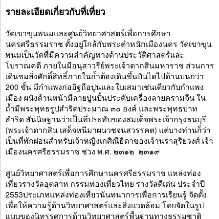
รายละเอียดเกี่ยวกับที่เที่ยว
วัดเขาขุนพนมและศูนย์วิทยาศาสตร์เพื่อการศึกษา
นครศรีธรรมราช ตั้งอยู่ใกล้กับพระตำหนักเมืองนคร วัดเขาขุน
พนมเป็นวัดที่มีความสำคัญทางด้านประวัติศาสตร์และ
โบราณคดี ภายในมีอนุสาวรีย์พระเจ้าตากสินมหาราช ส่วนการ
เดินชมสิ่งศักดิ์สิทธิ์ภายในถ้ำต้องเดินขึ้นบันไดไปด้านบนกว่า
200 ขั้น มีกำแพงก่ออิฐถือปูนและใบเสมาเช่นเดียวกับกำแพง
เมือง ผนังด้านหน้ามีลายปูนปั้นประดับเครื่องลายครามจีน ใน
ถ้ำมีพระพุทธรูปสำริดประมาณ ๓๐ องค์ และพระพุทธบาท
สำริด สันนิษฐานว่าเป็นที่ประทับของสมเด็จพระเจ้ากรุงธนบุรี
(พระเจ้าตากสิน เสด็จหนีมาผนวชจนสวรรคต) แต่บางท่านก็ว่า
เป็นที่พักผ่อนสำหรับเจ้าหญิงเกศิณีธิดาของเจ้านราสุริยวงศ์ เจ้า
เมืองนครศรีธรรมราช ช่วง พ.ศ. ๒๓๑๒  ๒๓๑๙
ศูนย์วิทยาศาสตร์เพื่อการศึกษานครศรีธรรมราช แหล่งท่อง
เที่ยวรางวัลอุตสาห กรรมท่องเที่ยวไทย รางวัลดีเด่น ประจำปี
2553ประเภทแหล่งท่องเที่ยวนันทนาการเพื่อการเรียนรู้ จัดตั้ง
เพื่อให้ความรู้ด้านวิทยาศาสตร์และสิ่งแวดล้อม โดยจัดในรูป
แบบของนิทรรศการด้านวิทยาศาสตร์พื้นฐานทางธรรมชาติ