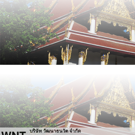
บริษัท วัฒนาธนวัต จำกัด