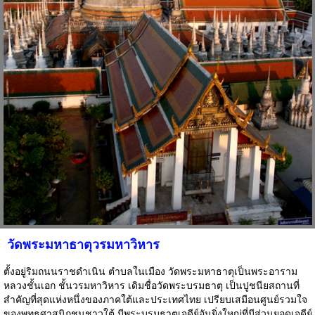
วัดพระมหาธาตุวรมหาวิหาร
ตั้งอยู่ริมถนนราชดำเนิน ตำบลในเมือง วัดพระมหาธาตุเป็นพระอาราม
หลวงชั้นเอก ชั้นวรมหาวิหาร เดิมชื่อวัดพระบรมธาตุ เป็นปูชนียสถานที่
สำคัญที่สุดแห่งหนึ่งของภาคใต้และประเทศไทย เปรียบเสมือนศูนย์รวมใจ
ของพุทธศาสนิกชนชาวใต้ มีพระบรมธาตุเจดีย์อันยิ่งใหญ่ที่มีส่วนยอดเจดีย์