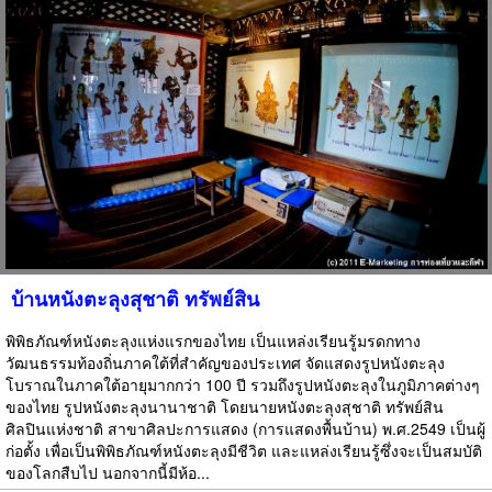
บ้านหนังตะลุงสุชาติ ทรัพย์สิน
พิพิธภัณฑ์หนังตะลุงแห่งแรกของไทย เป็นแหล่งเรียนรู้มรดกทาง
วัฒนธรรมท้องถิ่นภาคใต้ที่สำคัญของประเทศ จัดแสดงรูปหนังตะลุง
โบราณในภาคใต้อายุมากกว่า 100 ปี รวมถึงรูปหนังตะลุงในภูมิภาคต่างๆ
ของไทย รูปหนังตะลุงนานาชาติ โดยนายหนังตะลุงสุชาติ ทรัพย์สิน
ศิลปินแห่งชาติ สาขาศิลปะการแสดง (การแสดงพื้นบ้าน) พ.ศ.2549 เป็นผู้
ก่อตั้ง เพื่อเป็นพิพิธภัณฑ์หนังตะลุงมีชีวิต และแหล่งเรียนรู้ซึ่งจะเป็นสมบัติ
ของโลกสืบไป นอกจากนี้มีห้อ...