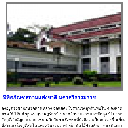
พิพิธภัณฑสถานแห่งชาติ นครศรีธรรมราช
ตั้งอยู่ตรงข้ามกับวัดสวนหลวง จัดแสดงโบราณวัตถุที่ค้นพบใน 4 จังหวัด
ภาคใต้ ได้แก่ ชุมพร สุราษฎร์ธานี นครศรีธรรมราชและพัทลุง มีโบราณ
วัตถุที่สำคัญมากมาย เช่น พนักกันยาเรือพระที่นั่งถือว่าเป็นถมทองชิ้นเยี่ยม
ที่สุดและใหญ่ที่สุดในนครศรีธรรมราช หน้าบันไม้จำหลักภาชนะดินเผา