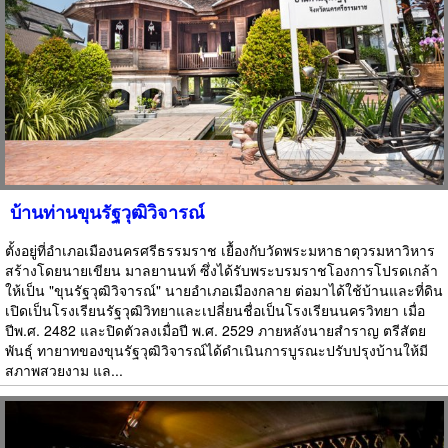
บ้านท่านขุนรัฐวุฒิวิจารณ์
ตั้งอยู่ที่อำเภอเมืองนครศรีธรรมราช เยื้องกับวัดพระมหาธาตุวรมหาวิหาร
สร้างโดยนายเขียน มาลยานนท์ ซึ่งได้รับพระบรมราชโองการโปรดเกล้า
ให้เป็น "ขุนรัฐวุฒิวิจารณ์" นายอำเภอเมืองกลาย ต่อมาได้ใช้บ้านและที่ดิน
เปิดเป็นโรงเรียนรัฐวุฒิวิทยาและเปลี่ยนชื่อเป็นโรงเรียนนครวิทยา เมื่อ
ปีพ.ศ. 2482 และปิดตัวลงเมื่อปี พ.ศ. 2529 ภายหลังนายสำราญ ตรีสัตย
พันธุ์ ทายาทของขุนรัฐวุฒิวิจารณ์ได้ดำเนินการบูรณะปรับปรุงบ้านให้มี
สภาพสวยงาม แล...