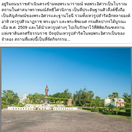
อยู่ริมถนนราชดำเนินตรงข้ามหอพระนารายณ์ หอพระอิศวรเป็นโบราณ
สถานในศาสนาพราหมณ์ลัทธิไศวนิกาย เป็นที่ประดิษฐานศิวลึงค์ซึ่งถือ
เป็นสัญลักษณ์ของพระอิศวรและฐานโยนี รวมทั้งเทวรูปสำริดอีกหลายองค์
อาทิ เทวรูปศิวนาฏราช พระอุมา และพระพิฆเนศ กรมศิลปากรได้บูรณะ
เมือ พ.ศ. 2509 และได้นำเทวรูปต่างๆ ไปเก็บรักษาไว้ที่พิพิธภัณฑสถาน
แห่งชาตินครศรีธรรมราช ปัจจุบันเทวรูปสำริดในหอพระอิศวรเป็นของ
จำลอง สถานที่แห่งนี้เป็นที่จัดกิจกรรม...