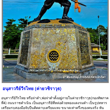
อนุสาวรีย์วีรไทย (ค่ายวชิราวุธ)
อนุสาวรีย์วีรไทย หรือจ่าดำ,พ่อจ่าดำตั้งอยู่ภายในค่ายวชิราวุธ(กองทัพภาค
ที่4) ถนนราชดำเนิน เป็นอนุสาวรีย์ที่หล่อด้วยทองแดงรมดำ เป็นรูปทหาร
เตรียมรบสองมือจับปืนติดดาบเตรียมแทง ขนาดเท่าครึ่งของคนจริง หัน