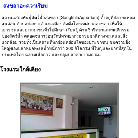
สงขลาอะควาเรี่ยม
สถานแสดงพันธุ์สัตว์น้ำสงขลา (SongkhlaAquarium) ตั้งอยู่ที่ปลายแหลม
สนอ่อน ตำบลบ่อยาง อำเภอเมือง จัดตั้งโดยเทศบาลสงขลา เพื่อให้
เยาวชนและประชาชนทั่วไปศึกษา เรียนรู้ ด้านชีววิทยาและพฤติกรรม
ของสัตว์น้ำ ตลอดจนการอนุรักษ์ทรัพยากรธรรมชาติทางทะเลและสิ่ง
แวดล้อม รวมทั้งเป็นสถานที่พักผ่อนหย่อนใจของประชาชน ชมความยิ่ง
ใหญ่ของปลาหมอทะเลน้ำหนักกว่า 200 กิโลกรัม ที่ใหญ่และมากที่สุดใน
ประเทศไทย ฉลามเสือดาว และกลุ่มปลาสวยงามตาม...
โรงแรมใกล้เคียง