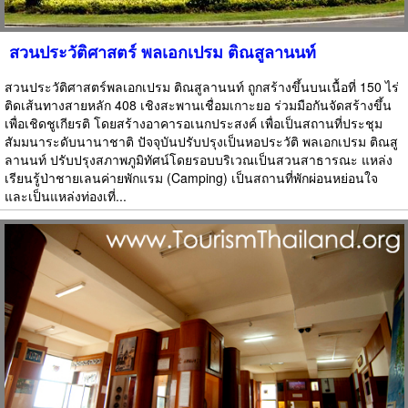
สวนประวัติศาสตร์ พลเอกเปรม ติณสูลานนท์
สวนประวัติศาสตร์พลเอกเปรม ติณสูลานนท์ ถูกสร้างขึ้นบนเนื้อที่ 150 ไร่
ติดเส้นทางสายหลัก 408 เชิงสะพานเชื่อมเกาะยอ ร่วมมือกันจัดสร้างขึ้น
เพื่อเชิดชูเกียรติ โดยสร้างอาคารอเนกประสงค์ เพื่อเป็นสถานที่ประชุม
สัมมนาระดับนานาชาติ ปัจจุบันปรับปรุงเป็นหอประวัติ พลเอกเปรม ติณสู
ลานนท์ ปรับปรุงสภาพภูมิทัศน์โดยรอบบริเวณเป็นสวนสาธารณะ แหล่ง
เรียนรู้ป่าชายเลนค่ายพักแรม (Camping) เป็นสถานที่พักผ่อนหย่อนใจ
และเป็นแหล่งท่องเที่...