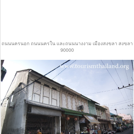
ถนนนครนอก ถนนนครใน และถนนนางงาม เมืองสงขลา สงขลา
90000