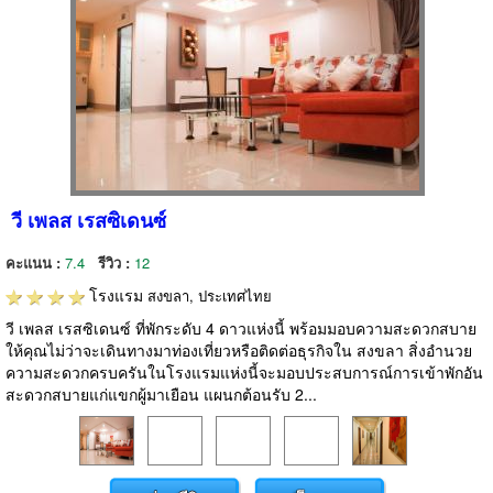
วี เพลส เรสซิเดนซ์
คะแนน :
7.4
รีวิว :
12
โรงแรม
สงขลา, ประเทศไทย
วี เพลส เรสซิเดนซ์ ที่พักระดับ 4 ดาวแห่งนี้ พร้อมมอบความสะดวกสบาย
ให้คุณไม่ว่าจะเดินทางมาท่องเที่ยวหรือติดต่อธุรกิจใน สงขลา สิ่งอำนวย
ความสะดวกครบครันในโรงแรมแห่งนี้จะมอบประสบการณ์การเข้าพักอัน
สะดวกสบายแก่แขกผู้มาเยือน แผนกต้อนรับ 2...