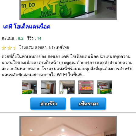
เคที โฮเต็ลแดนน็อค
คะแนน :
6.2
รีวิว :
14
โรงแรม
สงขลา, ประเทศไทย
ด้วยที่ตั้งในทำเลทองของ สงขลา เคที โฮเต็ลแดนน็อค นำเสนอทุกความ
น่าสนใจของเมืองส่งตรงถึงหน้าประตูคุณ ด้วยบริการและสิ่งอำนวยความ
สะดวกอันหลากหลาย โรงแรมแห่งนี้พร้อมมอบทุกสิ่งที่คุณต้องการสำหรับ
นอนหลับพักผ่อนอย่างสบายใจ Wi-Fi ในพื้นที่...