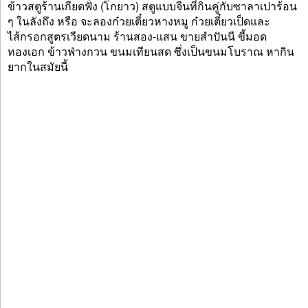
ข้าวสตูร้านเกียดฟั่ง (โกยาว) สตูแบบจีนที่กินคู่กับซาลาเปาร้อน
ๆ ในลังถึง หรือ จะลองก๋วยเตี๋ยวหางหมู ก๋วยเตี๋ยวเป็ดและ
ไส้กรอกสูตรเวียดนาม ร้านสอง-แสน ขายสำปันนี ขี้มอด
ทองเอก ข้าวฟ่างกวน ขนมเทียนสด ซึ่งเป็นขนมโบราณ หากิน
ยากในสมัยนี้