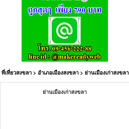
ที่เที่ยวสงขลา
>
อำเภอเมืองสงขลา
> ย่านเมืองเก่าสงขลา
ย่านเมืองเก่าสงขลา