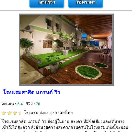
โรงแรมสาธิต แกรนด์ วิว
คะแนน :
6.4
รีวิว :
76
โรงแรม
สงขลา, ประเทศไทย
โรงแรมสาธิต แกรนด์ วิว ตั้งอยู่ในย่าน สะเดา ที่มีชื่อเสียงและเดินทาง
เข้าถึงได้สะดวก สิ่งอำนวยความสะดวกครบครันในโรงแรมแห่งนี้จะมอบ