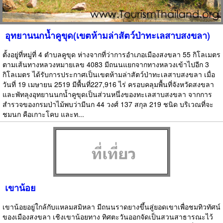
อุทยานนกน้ำคูขุด(เขตห้ามล่าสัตว์ป่าทะเลสาบสงขลา)
ตั้งอยู่ที่หมู่ที่ 4 ตำบลคูขุด ห่างจากที่ว่าการอำเภอเมืองสงขลา 55 กิโลเมตร
ตามเส้นทางหลวงหมายเลข 4083 มีถนนแยกจากทางหลวงเข้าไปอีก 3
กิโลเมตร ได้รับการประกาศเป็นเขตห้ามล่าสัตว์ป่าทะเลสาบสงขลา เมื่อ
วันที่ 19 เมษายน 2519 มีพื้นที่227,916 ไร่ ครอบคลุมพื้นที่จังหวัดสงขลา
และพัทลุงอุทยานนกน้ำคูขุดเป็นส่วนหนึ่งของทะเลสาบสงขลา จากการ
สำรวจของกรมป่าไม้พบว่ามีนก 44 วงศ์ 137 สกุล 219 ชนิด บริเวณที่จะ
ชมนก คือเกาะโคบ และท...
เขาน้อย
เขาน้อยอยู่ใกล้กับแหลมสมิหลา มีถนนราดยางขึ้นสู่ยอดเขาเพื่อชมทิวทัศน์
ของเมืองสงขลา เชิงเขาน้อยทาง ทิศตะวันออกจัดเป็นสวนสาธารณะไว้