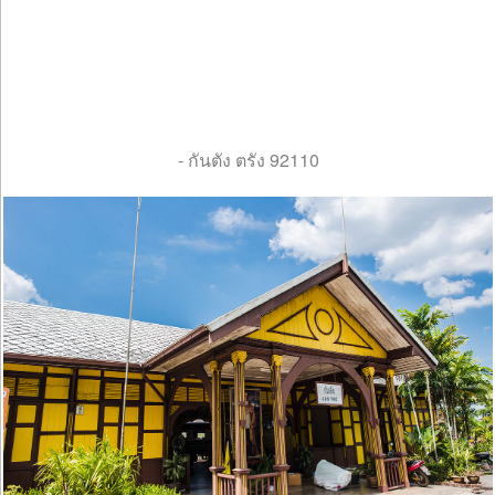
- กันตัง ตรัง 92110