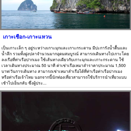
เกาะเชือก-เกาะแหวน
เป็นเกาะเล็ก ๆ อยู่ระหว่างเกาะมุกและเกาะกระดาน มีปะการังน้ำตื้นและ
น้ำลึก รวมทั้งฝูงปลาจำนวนมากอุดมสมบูรณ์ สามารถเดินทางไปเกาะโดย
ลงเรือที่ท่าเรือปากเมง ใช้เส้นทางเดียวกับเกาะมุกและเกาะกระดาน ใช้
เวลาเดินทางประมาณ 50 นาที ค่าเช่าเรือเหมาลำราคาประมาณ 1,500
บาท/วันการเดินทาง สามารถเช่าเหมาลำเรือได้ที่ท่าเรือท่าเรือปากเมง
หรือท่าเรือเจ้าไหม นอกจากนี้นักท่องเที่ยวสามารถใช้บริการนำเที่ยวแบบ
เช้าไปเย็นกลับ ซึ่งผู้ประ...