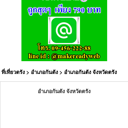
ที่เที่ยวตรัง
>
อำเภอกันตัง
> อำเภอกันตัง จังหวัดตรัง
อำเภอกันตัง จังหวัดตรัง