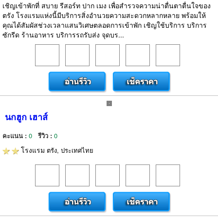
เชิญเข้าพักที่ สบาย รีสอร์ท ปาก เมง เพื่อสำรวจความน่าตื่นตาตื่นใจของ
ตรัง โรงแรมแห่งนี้มีบริการสิ่งอำนวยความสะดวกหลากหลาย พร้อมให้
คุณได้สัมผัสช่วงเวลาแสนวิเศษตลอดการเข้าพัก เชิญใช้บริการ บริการ
ซักรีด ร้านอาหาร บริการรถรับส่ง จุดบร...
นกฮูก เฮาส์
คะแนน :
0
รีวิว :
0
โรงแรม
ตรัง, ประเทศไทย