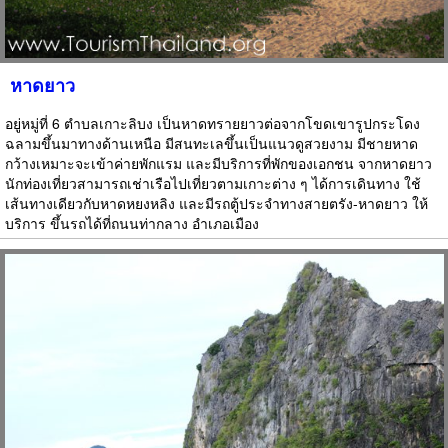
หาดยาว
อยู่หมู่ที่ 6 ตำบลเกาะลิบง เป็นหาดทรายยาวต่อจากโขดเขารูปกระโดง
ฉลามขึ้นมาทางด้านเหนือ มีสนทะเลขึ้นเป็นแนวดูสวยงาม มีชายหาด
กว้างเหมาะจะเข้าค่ายพักแรม และมีบริการที่พักของเอกชน จากหาดยาว
นักท่องเที่ยวสามารถเช่าเรือไปเที่ยวตามเกาะต่าง ๆ ได้การเดินทาง ใช้
เส้นทางเดียวกับหาดหยงหลิง และมีรถตู้ประจำทางสายตรัง-หาดยาว ให้
บริการ ขึ้นรถได้ที่ถนนท่ากลาง อำเภอเมือง