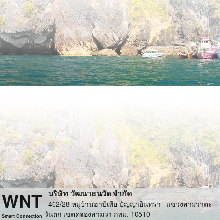
WNT
บริษัท วัฒนาธนวัต จำกัด
402/28 หมู่บ้านฮาบิเทีย ปัญญาอินทรา แขวงสามวาตะ
วันตก เขตคลองสามวา กทม. 10510
Smart Connection