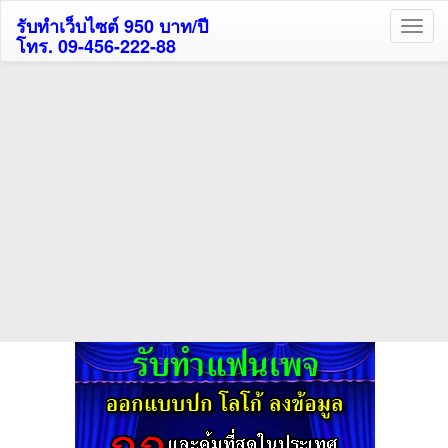
รับทำเว็บไซต์ 950 บาท/ปี
โทร. 09-456-222-88
ค้นหาโรงแรมรับส่วนลด
สูงสุด 80%
ค้นหาสถานที่ท่องเที่ยวทั่วไทย
กดถูกใจเพจของเราเพื่อติดตามข้อมูล ข่าวสาร กิจกรรม และสิทธิพิเศษ
สมาชิกได้ทันทีค่ะ