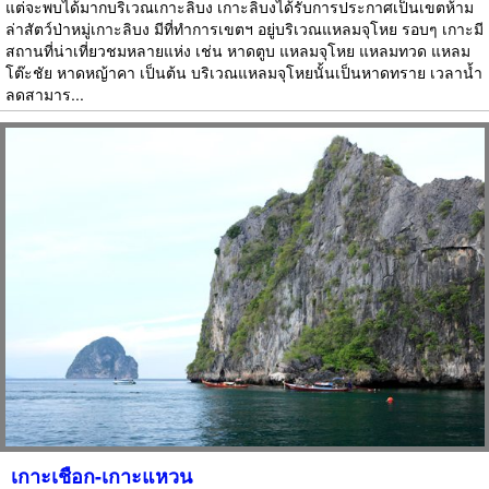
แต่จะพบได้มากบริเวณเกาะลิบง เกาะลิบงได้รับการประกาศเป็นเขตห้าม
ล่าสัตว์ป่าหมู่เกาะลิบง มีที่ทำการเขตฯ อยู่บริเวณแหลมจุโหย รอบๆ เกาะมี
สถานที่น่าเที่ยวชมหลายแห่ง เช่น หาดตูบ แหลมจุโหย แหลมทวด แหลม
โต๊ะชัย หาดหญ้าคา เป็นต้น บริเวณแหลมจุโหยนั้นเป็นหาดทราย เวลาน้ำ
ลดสามาร...
เกาะเชือก-เกาะแหวน