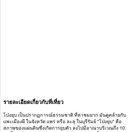
รายละเอียดเกี่ยวกับที่เที่ยว
โป่งยุบ เป็นปรากฏการณ์ธรรมชาติ ที่หาชมยาก มันดูคล้ายกับ
แพะเมืองผี ในจังหวัด แพร่ หรือ ละลุ ในบุรีรัมย์ "โป่งยุบ" คือ
สภาพของแผ่นดินซึ่งเกิดการยุบตัว ลงไปมีอาณาบริเวณถึง 10