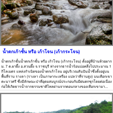
น้ำตกเก้าชั้น หรือ เก้าโจน (เก้ากระโจน)
น้ำตกเก้าชั้นน้ำตกเก้าชั้น หรือ เก้าโจน (เก้ากระโจน) ตั้งอยู่ที่บ้านห้วยผาก
ม. 7 ต.ผาผึ้ง อ.สวนผึ้ง จ.ราชบุรี ห่างจากธารน้ำร้อนบ่อคลึงไปประมาณ 1
กิโลเมตร แหล่งกำเนิดของน้ำตกเก้าโจน อยู่บริเวณสันปันน้ำซึ่งตั้งอยู่บน
พื้นที่ราบ รางลา (รางลา เป็นภาษากะเหรี่ยง แปลว่าที่ราบสูง) บนเทือกเขา
ตะนาวศรี ซึ่งมีลักษณะป่าที่อุดมสมบูรณ์ประกอบกับมีฝนตกชุกโดยต่อเนื่อง
ก่อให้เกิดธารน้ำจากธรรมชาติไหลผ่านจากตอนกลางของเทือกเขามา...