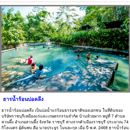
ธารน้ำร้อนบ่อคลึง
ธารน้ำร้อนบ่อคลึง เป็นบ่อน้ำแร่ร้อนธรรมชาติของเอกชน ในที่ดินของ
บริษัทราชบุรีเหมืองแร่และเกษตรกรรมจำกัด บ้านห้วยผาก หมู่ที่ 7 ตำบล
สวนผึ้ง อำเภอสวนผึ้ง จังหวัด ราชบุรี ห่างจากตัวเมืองราชบุรี ประมาณ 74
กิโลเมตร ผู้ค้นพบ คือ นายประยูร โมนยะกุล เมื่อ ปี พ.ศ. 2468 ธารน้ำร้อน