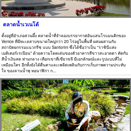
ตลาดน้ำเวเนโต้
ตั้งอยู่ที่อำเภอสวนผึ้ง ตลาดน้ำที่จำลองบรรยากาศอันแสนโรแมนติกของ
Venice ที่มีทะเลสาบขนาดใหญ่กว่า 20 ไร่อยู่ในพื้นที่ ผสมผสานกับ
สถาปัตยกรรมแนวกรีซ แบบ Santorini ซึ่งได้ชื่อว่าเป็น "ราชินีแห่ง
เมดิเตอร์เรเนียน" ด้วยความโดดเด่นของตัวอาคารสีขาวสะอาดตา ตัดกับ
สีน้ำเงินสด ท่ามกลาง เทือกเขาที่เขียวขจี มีเอกลักษณ์และรูปแบบที่ไม่
เหมือนใคร อีกทั้งยังได้ตื่นตาและเพลิดเพลินกับการเก็บภาพความประทับ
ใจ ของลานน้ำพุ หอนาฬิกา ก...