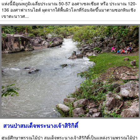
แห่งนี้มีอุณหภูมิเฉลี่ยประมาณ 50-57 องศาเซลเซียส หรือ ประมาณ 120-
136 องศาฟาเรนไฮต์ ผุดจากใต้พื้นผิวโลกที่ร้อนจัดขึ้นมาตามซอกหินเชิง
เขาตะนาวศ...
สวนป่าสมเด็จพระนางเจ้าสิริกิติ์
ศูนย์ศึกษาพรรณไม้ป่า สมเด็จพระนางเจ้าสิริกิติ์เป็นแหล่งรวมพรรณไม้ป่า