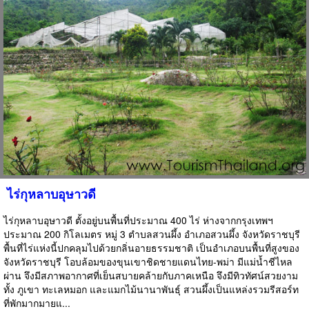
ไร่กุหลาบอุษาวดี
ไร่กุหลาบอุษาวดี ตั้งอยู่บนพื้นที่ประมาณ 400 ไร่ ห่างจากกรุงเทพฯ
ประมาณ 200 กิโลเมตร หมู่ 3 ตำบลสวนผึ้ง อำเภอสวนผึ้ง จังหวัดราชบุรี
พื้นที่ไร่แห่งนี้ปกคลุมไปด้วยกลิ่นอายธรรมชาติ เป็นอำเภอบนพื้นที่สูงของ
จังหวัดราชบุรี โอบล้อมของขุนเขาชิดชายแดนไทย-พม่า มีแม่น้ำชีไหล
ผ่าน จึงมีสภาพอากาศที่เย็นสบายคล้ายกับภาคเหนือ จึงมีทิวทัศน์สวยงาม
ทั้ง ภูเขา ทะเลหมอก และแมกไม้นานาพันธุ์ สวนผึ้งเป็นแหล่งรวมรีสอร์ท
ที่พักมากมายแ...