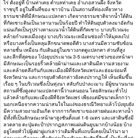
ไร่ ตั้งอยู่ที่ บ้านท่าเคย ตำบลท่าเคย อำเภอสวนผึ้ง จังหวัด
ราชบุรี อยู่ในพื้นที่ของ ชาวบ้าน เป็นสถานที่ท่องเที่ยวทาง
ธรรมชาติที่มีลักษณะแปลกตา เกิดจากธรรมชาติจากน้ำใต้ดิน
ที่กัดเซาะดินเป็นเวลานานเป็นร้อยปี ทำให้ดินยุบตัวลงมาอัดกัน
แน่นเกิดเป็นรูปร่างตามแนวน้ำใต้ดินที่กัดเซาะ บางบริเวณจะ
คล้ายกำแพงเมืองสูง บางบริเวณจะเหมือนช่องถ้ำให้มุดลงไป
หรือบางครั้งเป็นหลุมลึกขนาดพอดีตัว บางส่วนมีความซับซ้อน
หลายชั้น เหมือน กับเดินอยู่ในเขาวงกตดูแปลกตา ส่วนที่สูง
และลึกที่สุดของ โป่งยุบประมาณ 3-5 เมตรบางช่วงของหน้าผา
มีลักษณะเป็นรอยริ้วคล้ายผ้าม่านและเสาดินมีความสวยงาม
และคล้ายคลึงกันกับแพะเมืองผีที่จังหวัดแพร่และฮ่อมจ่อมที่
จังหวัดน่าน และการยุบตัวดังกล่าวยังคงปรากฏให้ เห็นเพิ่มขึ้น
เรื่อย ๆ ในบริเวณซึ่งเป็นทุ่งนา สลับกับป่าละเมาะ มีผู้ขนานนาม
สถานที่ซึ่งดูงดงามแปลกตานี้ว่าแคนยอน โดยลักษณะทั่วไป
แล้วคล้ายกับแพะเมืองผีที่จังหวัดแพร่ เพียงแต่มีขนาดเล็กกว่า
นอกเหนือจากความน่าสนใจในแง่ของธรณีวิทยาแล้วโป่งยุบยัง
มีความสวยงามอันเกิด จากการกัดเซาะของสายฝนและทางน้ำ
มีทั้งที่เป็นลักษณะหน้าผาสูงชันตั้งแต่ 1-6 เมตร และเสาดินซึ่งมี
ลวดลาย ตะปุ่มตะป่ำปรากฏสภาพแผ่นดินยุบมากบ้างน้อย บ้าง
อยู่โดยทั่วไปผู้เฒ่าผู่แก่เล่าว่าเดิมพื้นที่แถบนี้เคยเป็นไร่นา มา
ก่อน และมีความ เชื่อกันว่าเป็นบริเวณอันศักดิ์สิทธิ์ เป็นถิ่นที่อยู่