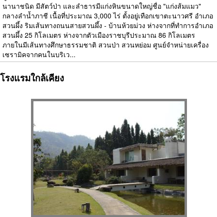
นานาชนิด มีสัตว์ป่า และลำธารมีแก่งหินขนาดใหญ่ชื่อ "แก่งส้มแมว"
กลางลำน้ำภาชี เนื้อที่ประมาณ 3,000 ไร่ ตั้งอยู่เทือกเขาตะนาวศรี อำเภอ
สวนผึ้ง ริมเส้นทางถนนสายสวนผึ้ง - บ้านห้วยม่วง ห่างจากที่ทำการอำเภอ
สวนผึ้ง 25 กิโลเมตร ห่างจากตัวเมืองราชบุรีประมาณ 86 กิโลเมตร
ภายในมีเส้นทางศึกษาธรรมชาติ สวนป่า สวนหย่อม ศูนย์จำหน่ายเครื่อง
เซรามิคจากคนในบริเว...
โรงแรมใกล้เคียง