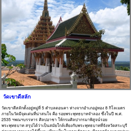
วัดเขาดีสลัก
วัดเขาตีสลักตั้งอยู่หมู่ที่ 5 ตำบลดอนคา ห่างจากอำเภออู่ทอง 8 กิโลเมตร
ภายในวัดมีจุดเด่นที่น่าสนใจ คือ รอยพระพุทธบาทจำลอง ซึ่งในปี พ.ศ.
2535 ฯพณฯบรรหาร ศิลปอาชา ให้กรมศิลปากรมาพิสูจน์รอย
พระพุทธบาท สรุปได้ว่าเป็นสมัยใกล้เคียงกับพระพุทธบาทที่จังหวัดสระบุรี