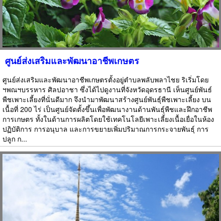
ศูนย์ส่งเสริมและพัฒนาอาชีพเกษตร
ศูนย์ส่งเสริมและพัฒนาอาชีพเกษตรตั้งอยู่ตำบลพลับพลาไชย ริเริ่มโดย
ฯพณฯบรรหาร ศิลปอาชา ซึ่งได้ไปดูงานที่จังหวัดอุดรธานี เห็นศูนย์พันธ์
พืชเพาะเลี้ยงที่นั่นดีมาก จึงนำมาพัฒนาสร้างศูนย์พันธุ์พืชเพาะเลี้ยง บน
เนื้อที่ 200 ไร่ เป็นศูนย์จัดตั้งขึ้นเพื่อพัฒนางานด้านพันธุ์พืชและฝึกอาชีพ
การเกษตร ทั้งในด้านการผลิตโดยใช้เทคโนโลยีเพาะเลี้ยงเนื้อเยื่อในห้อง
ปฏิบัติการ การอนุบาล และการขยายเพิ่มปริมาณการกระจายพันธุ์ การ
ปลูก ก...