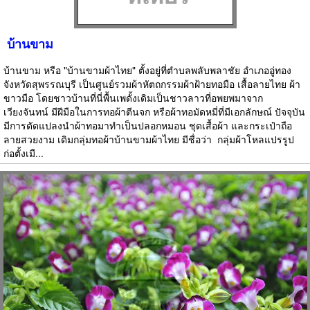
บ้านขาม
บ้านขาม หรือ "บ้านขามผ้าไทย" ตั้งอยู่ที่ตำบลพลับพลาชัย อำเภออู่ทอง
จังหวัดสุพรรณบุรี เป็นศูนย์รวมผ้าหัตถกรรมผ้าฝ้ายทอมือ เสื้อลายไทย ผ้า
ขาวมือ โดยชาวบ้านที่นี่พื้นเพดั้งเดิมเป็นชาวลาวที่อพยพมาจาก
เวียงจันทน์ มีฝีมือในการทอผ้าตีนจก หรือผ้าทอมัดหมี่ที่มีเอกลักษณ์ ปัจจุบัน
มีการดัดแปลงนำผ้าทอมาทำเป็นปลอกหมอน ชุดเสื้อผ้า และกระเป๋าถือ
ลายสวยงาม เดิมกลุ่มทอผ้าบ้านขามผ้าไทย มีชื่อว่า  กลุ่มผ้าโหลแปรรูป 
ก่อตั้งเมื...