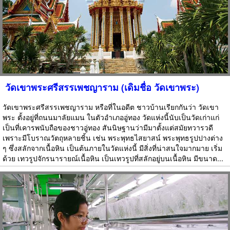
วัดเขาพระศรีสรรเพชญาราม (เดิมชื่อ วัดเขาพระ)
วัดเขาพระศรีสรรเพชญาราม หรือที่ในอดีต ชาวบ้านเรียกกันว่า วัดเขา
พระ ตั้งอยู่ที่ถนนมาลัยแมน ในตัวอำเภออู่ทอง วัดแห่งนี้นับเป็นวัดเก่าแก่
เป็นที่เคารพนับถือของชาวอู่ทอง สันนิษฐานว่ามีมาตั้งแต่สมัยทวารวดี
เพราะมีโบราณวัตถุหลายชิ้น เช่น พระพุทธไสยาสน์ พระพุทธรูปปางต่าง
ๆ ซึ่งสลักจากเนื้อหิน เป็นต้นภายในวัดแห่งนี้ มีสิ่งที่น่าสนใจมากมาย เริ่ม
ด้วย เทวรูปจักรนารายณ์เนื้อหิน เป็นเทวรูปที่สลักอยู่บนเนื้อหิน มีขนาด...