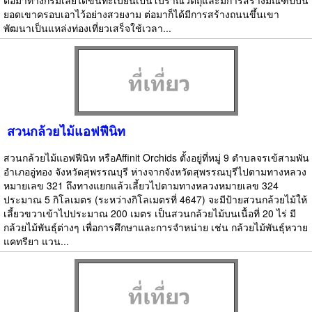
ต่อมาทางกรมเลยได้ขึ้นทะเบียนเป็นโบราณวัตถุและมีการสร้างมณฑปบน
ยอดเขาครอบเอาไว้อย่างสวยงาม ต่อมาก็ได้มีการสร้างถนนขึ้นเขา
พัฒนาเป็นแหล่งท่องเที่ยวเสร็จใช้เวลา...
สวนกล้วยไม้แอฟฟีนิท
สวนกล้วยไม้แอฟฟีนิท หรือAffinit Orchids ตั้งอยู่ที่หมู่ 9 ตำบลจรเข้สามพัน
อำเภออู่ทอง จังหวัดสุพรรณบุรี ห่างจากจังหวัดสุพรรณบุรีไปตามทางหลวง
หมายเลข 321 ถึงทางแยกแล้วเลี้ยวไปตามทางหลวงหมายเลข 324
ประมาณ 5 กิโลเมตร (ระหว่างกิโลเมตรที่ 4647) จะมีป้ายสวนกล้วยไม้ให้
เลี้ยวขวาเข้าไปประมาณ 200 เมตร เป็นสวนกล้วยไม้บนเนื้อที่ 20 ไร่ มี
กล้วยไม้พันธุ์ต่างๆ เพื่อการศึกษาและการจำหน่าย เช่น กล้วยไม้พันธุ์หวาย
แคทรียา แวน...