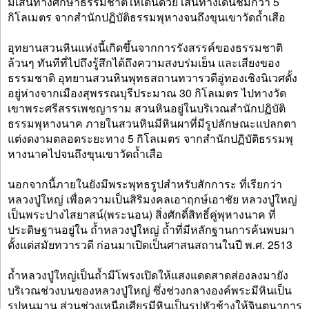
มีเส้นทางศึกษาธรรมชาติให้เดินด้วย เส้นทางเดินชมกว่า 5
กิโลเมตร จากสำนักปฏิบัติธรรมพุหางจนถึงขุนเขาวัดถ้ำเสือ
อุทยานสวนหินแห่งนี้เกิดขึ้นจากการรังสรรค์ของธรรมชาติ
ล้วนๆ ทันทีที่ไปถึงรู้สึกได้ถึงความสงบร่มเย็น และเสียงของ
ธรรมชาติ อุทยานสวนหินพุทธสถานทวารวดีอู่ทองเชิงนิเวศตั้ง
อยู่ห่างจากเมืองสุพรรณบุรีประมาณ 30 กิโลเมตร ไปทางวัด
เขาพระศรีสรรเพชญาราม สวนหินอยู่ในบริเวณสำนักปฏิบัติ
ธรรมพุหางนาค ภายในสวนหินมีหินผาที่มีรูปลักษณะแปลกตา
แต่งดงามตลอดระยะทาง 5 กิโลเมตร จากสำนักปฏิบัติธรรมพุ
หางนาคไปจนถึงขุนเขาวัดถ้ำเสือ
นอกจากนี้ภายในยังมีพระพุทธรูปสำหรับสักการะ ที่เรียกว่า
หลวงปู่ใหญ่ เพื่อความเป็นสิริมงคลเอาฤกษ์เอาชัย หลวงปู่ใหญ่
เป็นพระปางไสยาสน์(พระนอน) สิ่งศักดิ์สิทธิ์คู่พุหางนาค ที่
ประดิษฐานอยู่ใน ถ้ำหลวงปู่ใหญ่ ถ้ำที่มีหลักฐานการค้นพบมา
ตั้งแต่สมัยทวารวดี ก่อนมาเปิดเป็นศาสนสถานในปี พ.ศ. 2513
ถ้ำหลวงปู่ใหญ่เป็นถ้ำมีโพรงเปิดให้แสงแดดสาดส่องลงมายัง
บริเวณช่วงบนของหลวงปู่ใหญ่ ซึ่งช่วงกลางองค์พระมีหินเป็น
รูปหนุมาน ส่วนช่วงเหนือเศียรมีหินเป็นรูปหัวช้างให้จินตนาการ