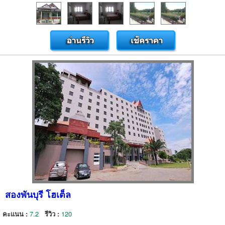
สองพันบุรี โฮเต็ล
คะแนน :
7.2
รีวิว :
120