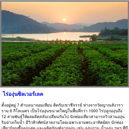
ไร่องุ่นซิลเวอร์เลค
ตั้งอยู่หมู่ 7 ตำบลนาจอมเทียน ติดกับเขาชีจรรย์ ห่างจากวัดญาณสังวรา
ราม 6 กิโลเมตร เป็นไร่องุ่นขนาดใหญ่ในพื้นที่กว่า 1000 ไร่ปลูกองุ่นถึง
12 สายพันธุ์ให้ผลผลิตสลับเปลี่ยนกันไป นักท่องเที่ยวสามารถวิวสวนองุ่น
ริมอ่างเก็บน้ำ มีวิวทิวทัศน์สวยงามโดยเฉพาะยามพระอาทิตย์ตก นักท่อง
เที่ยวนิยมซื้อองุ่นสด และผลิตภัณฑ์จากองุ่น เช่น องุ่นกวน น้ำองุ่น ฯลฯ ที่มี