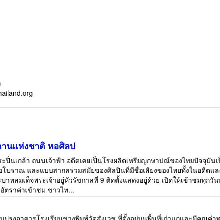
m
hailand.org
ถานแห่งชาติ หอศิลป
ระปิ่นเกล้า ถนนเจ้าฟ้า อดีตเคยเป็นโรงผลิตเหรียญกษาปณ์ของไทยปัจจุบัน
บราณ และแบบสากลร่วมสมัยของศิลปินที่มีชื่อเสียงของไทยทั้งในอดีตและปัจ
ทสมเด็จพระเจ้าอยู่หัวรัชกาลที่ 9 ติดตั้งแสดงอยู่ด้วย เปิดให้เข้าชมทุกวันพ
 อัตราค่าเข้าชม ชาวไท...
บปรุงอาคารโรงเรียนช่างพิมพ์วัดสังเวช ที่ตั้งอยู่บนพื้นที่เก่าแก่และมีคุณค