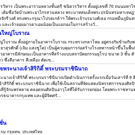
รวิหาร เป็นพระอารามหลวงชั้นตรี ชนิดวรวิหาร ตั้งอยู่เลขที่ 70 ถนน
เดิมชื่อวัดบ้านพระยาไกรสวนหลวง พระบาทสมเด็จพระปรมินทรมหาเจษฎาบดินทร
จักรีวงศ์ ทรงพระกรุณาโปรดเกล้าฯ ให้พระเจ้าบรมวงศ์เธอ กรมหมื่นภูม
ู่หัว และเจ้าจอมมารดาเอมน้อยเป็นแม่กองในการสร้างวั...
ืนใหญ่โบราณ
หญ่โบราณ ตั้งอยู่ภายในอาคารโบราณ กระทรวงกลาโหม อยู่ตรงกันข้ามกับ
ะยาสุรศักดิ์ (เจิม แสงชูโต) เป็นผู้ควบคุมการก่อสร้างโรงทหารหน้าขึ้นในพื้น
ือ ตัวอาคารมีลักษณะเป็นอาคารที่สร้างแบบสถาปัตยกรรมยุโรป ขนาด 3 ชั้น ต
ยว ซึ่งสีอาคาร สีเหลือง ตัดเข...
จพระนางเจ้าสิริกิติ์ พระบรมราชินีนาถ
ะนางเจ้าสิริกิติ์ พระบรมราชินีนาถเปิดดำเนินการครั้งแรกเมื่อวันเสาร์ที่
าสิริกิติ์ พระบรมราชินีนาถ เพื่อใช้เป็นสถานที่จัดแสดงนิทรรศการของศิลปิ
เป็นที่รู้จักแพร่หลาย ตลอดจนศิลปินอาวุโสที่ได้รับการยกย่อง โดยพระราชท
นาคารกรุงเทพ และผู้มีจิตศรั...
ชั่น
แรม
กรุงเทพ, ประเทศไทย