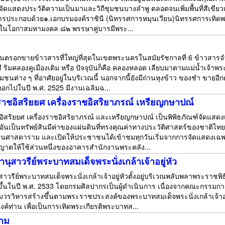
งจัดแสดงประวัติความเป็นมาและวิถีชุมชนบางลำพู ตลอดจนเพิ่มพื้นที่สีเข
ประกอบด้วย๑.เอกบรมองค์ราชินี (นิทรรศการหมุนเวียน)นิทรรศการเทิดพระเ
องในโอกาสมหามงคล ๘๒ พรรษาคู่บารมีพระ...
็นตรอกขายข้าวสารที่ใหญ่ที่สุดในเขตพระนครในสมัยรัชกาลที่ 6 ข้าวส
ริมคลองคูเมืองเดิม หรือ ปัจจุบันก็คือ คลองหลอด เลียบมาตามแม่น้ำเจ้าพระย
ชนต่าง ๆ ที่อาศัยอยู่ในบริเวณนี้ นอกจากนี้ยังมีถ่านหุงข้าว ของชำ ขายอี
กไปในปี พ.ศ. 2525 มีงานเฉลิมฉ...
ราชอิสริยยศ เครื่องราชอิสริยาภรณ์ เหรียญกษาปณ์
ิสริยยศ เครื่องราชอิสริยาภรณ์ และเหรียญกษาปณ์ เป็นพิพิธภัณฑ์จัดแสดงเ
ันเป็นทรัพย์สินมีค่าของแผ่นดินที่ทรงคุณค่าทางประวัติศาสตร์ของชาติไท
รัตนศาสดาราม และเปิดให้ประชาชนได้เข้าชมทุกวันเริ่มจากการจัดแสดง
าตให้ใช้ส่วนหนึ่งของอาคารสำนักงานพระคลัง...
ุสาวรีย์พระบาทสมเด็จพระนั่งเกล้าเจ้าอยู่หัว
วรีย์พระบาทสมเด็จพระนั่งเกล้าเจ้าอยู่หัวตั้งอยู่บริเวณพลับพลาพระราชพ
ึ้นในปี พ.ศ. 2533 โดยกรมศิลปากรเป็นผู้ดำเนินการ เนื่องจากคณะกรรมกา
วรวิหารสร้างขึ้นตามพระราชประสงค์ของพระบาทสมเด็จพระนั่งเกล้าเจ้าอยู
ค์ท่าน เพื่อเป็นการเทิดพระเกียรติพระบาทส...
ราม