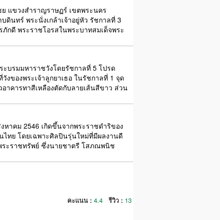
มหาไชย แขวงสำราญราษฏร์ เขตพระนคร
์ พระนั่งเกล้าเจ้าอยู่หัว รัชกาลที่ 3
ินทรภักดี พระราชโอรสในพระบาทสมเด็จพระ
พระบรมมหาราชวังโดยรัชกาลที่ 5 โปรด
ที่วังของพระเจ้าลูกยาเธอ ในรัชกาลที่ 1 จุด
ัวอาคารทาสีเหลืองตัดกับลายเส้นสีขาว ส่วน
 9 สิงหาคม 2546 เกิดขึ้นจากพระราชดำริของ
นไทย โดยเฉพาะศิลปินรุ่นใหม่ที่มีผลงานดี
านพระราชทรัพย์ ซึ่งนายชาตรี โสภณพนิช
คะแนน :
4.4
รีวิว :
13