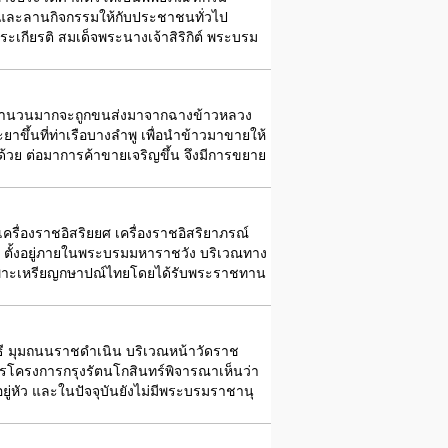
ียวและลานกิจกรรมให้กับประชาชนทั่วไป
กียรติ สมเด็จพระนางเจ้าสิริกิต์ พระบรม
ารจำนวนมากจะถูกขนส่งมาจากฉางข้าวหลวง
าขึ้นที่ท่าเรือบางลำพู เพื่อนำข้าวมาขายให้
กด้วย ต่อมาการค้าขายเจริญขึ้น จึงมีการขยาย
ครื่องราชอิสริยยศ เครื่องราชอิสริยาภรณ์
ย ตั้งอยู่ภายในพระบรมมหาราชวัง บริเวณทาง
เฉพาะเหรียญกษาปณ์ไทยโดยได้รับพระราชทาน
ิธี มุมถนนราชดำเนิน บริเวณหน้าวัดราช
รโครงการกรุงรัตนโกสินทร์พิจารณาเห็นว่า
่หัว และในปัจจุบันยังไม่มีพระบรมราชานุ