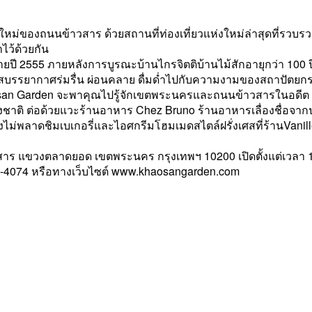
ม่ของถนนข้าวสาร ด้วยสถานที่ท่องเที่ยวแห่งใหม่ล่าสุดที่รวบรว
าไว้ด้วยกัน
ายปี 2555 ภายหลังการบูรณะบ้านไกรจิตติบ้านไม้สักอายุกว่า 100
ได้สัมผัสบรรยากาศร่มรื่น ผ่อนคลาย ดื่มด่ำไปกับความงามของสถาปั
aosan Garden จะพาคุณไปรู้จักเขตพระนครและถนนข้าวสารในอดีต 
่างชาติ ต่อด้วยแวะร้านอาหาร Chez Bruno ร้านอาหารเลื่องชื่อจากป
งไม่พลาดชิมเบเกอรี่และไอศกรีมโฮมเมดสไตล์ฝรั่งเศสที่ร้านVani
าร แขวงตลาดยอด เขตพระนคร กรุงเทพฯ 10200 เปิดตั้งแต่เวลา 1
9-4074 หรือทางเว็บไซต์ www.khaosangarden.com