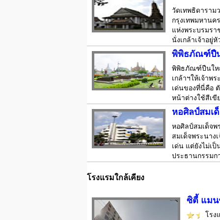
วัดเทพธิดารามว
กรุงเทพมหานคร 
แห่งพระบรมราช
นั่งเกล้าเจ้าอย
พิพิธภัณฑ์ป
พิพิธภัณฑ์ปืนใ
เกล้าฯให้เจ้าพร
เด่นของที่นี่ค
หน้าต่างใช้สีเขี
หอศิลป์สมเด็
หอศิลป์สมเด็จพร
สมเด็จพระนางเจ้
เด่น แต่ยังไม่
ประธานกรรมการธ
โรงแรมใกล้เคียง
ซิตี้ แมน
โรง