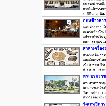
ธนารักษ์ รวมถึ
ภายในนิทรรศการ
ราชินีนาถ เนื่
ถนนข้าวสาร
ถนนข้าวสาร เป
สะพานช้างโรงสี 
แก่ชาวบ้านในชุม
ถนนและชุมชนออ
ศาลาเครื่อง
ศาลาเครื่องราชอ
และเงินตราไทยอ
เข้าวัดพระศรี
พระบรมราชานุญ
พระบรมราชาน
พระบรมราชานุสา
นัดดารามสร้างข
วัดราชนัดดาราม
สาวรีย์ของพระอง
วัดเทพธิดา