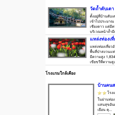
วัดถ้ำตับเตา
ตั้งอยู่ที่บ้า
เข้าไปประมาณ 3 
เชียงดาว แต่มีค
บริเวณหน้าถ้ำม
แหล่งท่องเ
แหล่งท่องเที่
พื้นที่ป่าสงวนแ
มีความสูง 1,83
เขียขวีที่ความสู
โรงแรมใกล้เคียง
บ้านคนส
โรง
ในย่านท่อง
แสนสุขอัน
เยือน คุ...