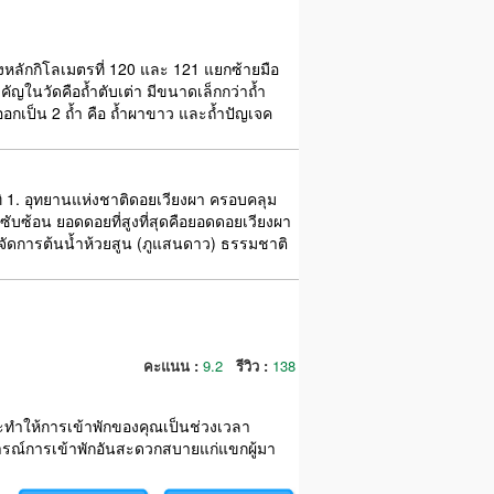
งหลักกิโลเมตรที่ 120 และ 121 แยกซ้ายมือ
ัญในวัดคือถ้ำตับเต่า มีขนาดเล็กกว่าถ้ำ
ออกเป็น 2 ถ้ำ คือ ถ้ำผาขาว และถ้ำปัญเจค
1. อุทยานแห่งชาติดอยเวียงผา ครอบคลุม
บซับซ้อน ยอดดอยที่สูงที่สุดคือยอดดอยเวียงผา
ยจัดการต้นน้ำห้วยสูน (ภูแสนดาว) ธรรมชาติ
คะแนน :
9.2
รีวิว :
138
าจะทำให้การเข้าพักของคุณเป็นช่วงเวลา
ณ์การเข้าพักอันสะดวกสบายแก่แขกผู้มา