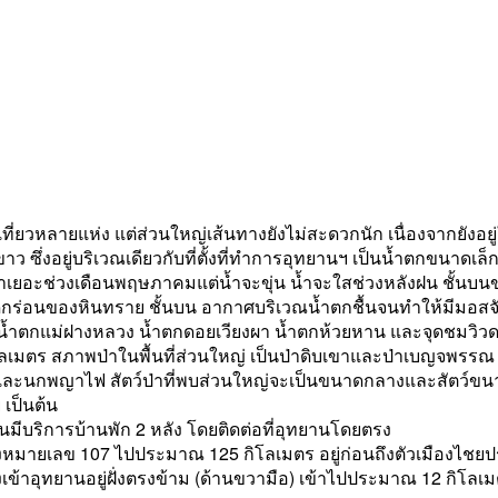
ี่ยวหลายแห่ง แต่ส่วนใหญ่เส้นทางยังไม่สะดวกนัก เนื่องจากยังอยู่
ว ซึ่งอยู่บริเวณเดียวกับที่ตั้งที่ทำการอุทยานฯ เป็นน้ำตกขนาดเล็ก 
้ำเยอะช่วงเดือนพฤษภาคมแต่น้ำจะขุ่น น้ำจะใสช่วงหลังฝน ชั้นบนข
กร่อนของหินทราย ชั้นบน อากาศบริเวณน้ำตกชื้นจนทำให้มีมอสจับ
ก่ น้ำตกแม่ฝางหลวง น้ำตกดอยเวียงผา น้ำตกห้วยหาน และจุดชมวิว
ลเมตร สภาพป่าในพื้นที่ส่วนใหญ่ เป็นป่าดิบเขาและป่าเบญจพรรณ นอก
 และนกพญาไฟ สัตว์ป่าที่พบส่วนใหญ่จะเป็นขนาดกลางและสัตว์ขนาด
 เป็นต้น
มีบริการบ้านพัก 2 หลัง โดยติดต่อที่อุทยานโดยตรง
งหมายเลข 107 ไปประมาณ 125 กิโลเมตร อยู่ก่อนถึงตัวเมืองไชย
เข้าอุทยานอยู่ฝั่งตรงข้าม (ด้านขวามือ) เข้าไปประมาณ 12 กิโลเ