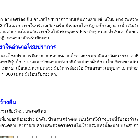
นตับเตา ตำบลศรีดงเย็น อำเภอไชยปราการ บนเส้นทางสายเชียงใหม่-ฝาง ระหว่า
กิโลเมตร ภายในบริเวณวัดร่มรื่น มีหอพระไตรปิฎกสร้างอยู่กลางน้ำ สิ่งสำค
วามสวยงามไม่แพ้กัน ภายในถ้ำมีพระพุทธรูปประดิษฐานอยู่ ถ้ำตับเต่านี้แยก
ีกุฏิและศาลาสำหรับพักผ่อน
ที่ยวในอำเภอไชยปราการ
ยวอำเภอไชยปราการมีมากมายหลากหลายทั้งทางธรรมชาติและวัฒนธรรม อาทิ 
ห่งชาติลุ่มน้ำแม่ฝางและป่าสงวนแห่งชาติป่าแม่ลาวฝั่งซ้าย เป็นเทือกเขาสลั
4 เมตร2. เขื่อนแม่ทะลบหลวง มีบริการล่องเรือ ร้านอาหารเมนูปลา 3. หน่ว
ง 1,000 เมตร มีเรือนรับรอง ลา...
ร้างฝัน
แรม
เชียงใหม่, ประเทศไทย
เที่ยวยอดนิยมอย่าง ป่าตัน บ้านคนสร้างฝัน เป็นอีกหนึ่งโรงแรมที่รับรองว่
ผ่อนคลาย สิ่งอำนวยความสะดวกครบครันในโรงแรมแห่งนี้จะมอบประสบการ