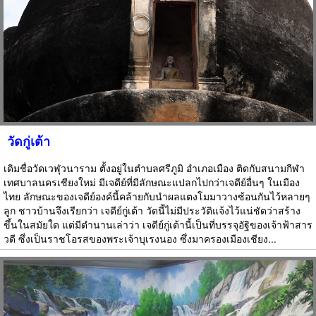
วัดกู่เต้า
เดิมชื่อวัดเวฬุวนาราม ตั้งอยู่ในตำบลศรีภูมิ อำเภอเมือง ติดกับสนามกีฬา
เทศบาลนครเชียงใหม่ มีเจดีย์ที่มีลักษณะแปลกไปกว่าเจดีย์อื่นๆ ในเมือง
ไทย ลักษณะของเจดีย์องค์นี้คล้ายกับนำผลแตงโมมาวางซ้อนกันไว้หลายๆ
ลูก ชาวบ้านจึงเรียกว่า เจดีย์กู่เต้า วัดนี้ไม่มีประวัติแจ้งไว้แน่ชัดว่าสร้าง
ขึ้นในสมัยใด แต่มีตำนานเล่าว่า เจดีย์กู่เต้านี้เป็นที่บรรจุอัฐิของเจ้าฟ้าสาร
วดี ซึ่งเป็นราชโอรสของพระเจ้าบุเรงนอง ซึ่งมาครองเมืองเชียง...