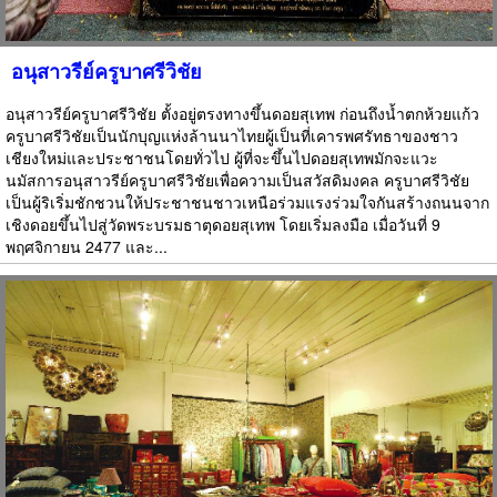
อนุสาวรีย์ครูบาศรีวิชัย
อนุสาวรีย์ครูบาศรีวิชัย ตั้งอยู่ตรงทางขึ้นดอยสุเทพ ก่อนถึงน้ำตกห้วยแก้ว
ครูบาศรีวิชัยเป็นนักบุญแห่งล้านนาไทยผู้เป็นที่เคารพศรัทธาของชาว
เชียงใหม่และประชาชนโดยทั่วไป ผู้ที่จะขึ้นไปดอยสุเทพมักจะแวะ
นมัสการอนุสาวรีย์ครูบาศรีวิชัยเพื่อความเป็นสวัสดิมงคล ครูบาศรีวิชัย
เป็นผู้ริเริ่มชักชวนให้ประชาชนชาวเหนือร่วมแรงร่วมใจกันสร้างถนนจาก
เชิงดอยขึ้นไปสู่วัดพระบรมธาตุดอยสุเทพ โดยเริ่มลงมือ เมื่อวันที่ 9
พฤศจิกายน 2477 และ...