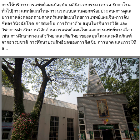
การให้บริการการแพทย์แผนปัจจุบัน-คลินิกเวชกรรม (ตรวจ-รักษาโรค
ทั่วไป)การแพทย์แผนไทย-การนวดแบบสวนดอกพร้อมประคบ-การดูแล
มารดาหลั่งคลอดตามศาสตร์แพทย์แผนไทยการแพทย์แผนจีน-การจับ
ชีพจรวินิจฉัยโรค-การฝังเข็ม-การรักษาด้วยสมุนไพรจีนการวิจัยและ
วิชาการดำเนินงานวิจัยด้านการแพทย์แผนไทยและการแพทย์ทางเลือก
เช่น การศึกษาทางเภสัชวิทยาและพิษวิทยาของสมุนไพรและผลิตภัณฑ์
จากธรรมชาติ การศึกษาประสิทธิผลของการฝังเข็ม การนวด และการใช้
ส...