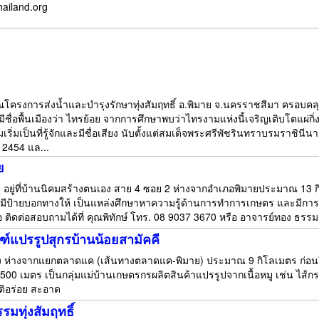
hailand.org
ิเวณโครงการส่งน้ำและบำรุงรักษาทุ่งสัมฤทธิ์ อ.พิมาย จ.นครราชสีมา ครอบคล
มีชื่อพื้นเมืองว่า ไทรย้อย จากการศึกษาพบว่าไทรงามแห่งนี้เจริญเติบโตแผ่ก
ริ่มเป็นที่รู้จักและมีชื่อเสียง นับตั้งแต่สมเด็จพระศรีพัชรินทราบรมราชินี
 2454 แล...
ย
ย อยู่ที่บ้านนิคมสร้างตนเอง สาย 4 ซอย 2 ห่างจากอำเภอพิมายประมาณ 
 มีป้ายบอกทางให้ เป็นแหล่งศึกษาหาความรู้ด้านการทำการเกษตร และมีการป
อ ติดต่อสอบถามได้ที่ คุณพิทักษ์ โทร. 08 9037 3670 หรือ อาจารย์ทอง ธร
ณฑ์แปรรูปสุกรบ้านน้อยสามัคคี
อง ห่างจากแยกตลาดแค (เส้นทางตลาดแค-พิมาย) ประมาณ 9 กิโลเมตร ก่อน
0 เมตร เป็นกลุ่มแม่บ้านเกษตรกรผลิตสินค้าแปรรูปจากเนื้อหมู เช่น ไส้กรอก
ติอร่อย สะอาด
รมทุ่งสัมฤทธิ์