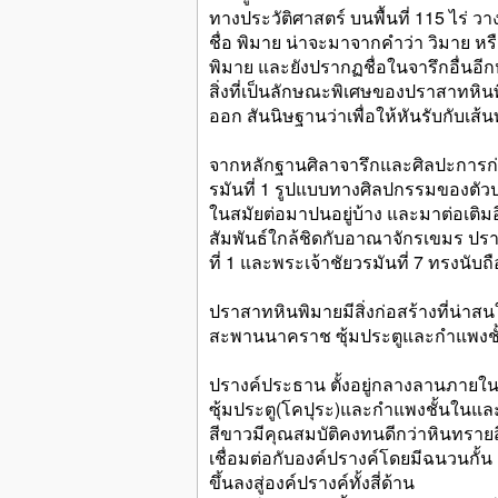
ทางประวัติศาสตร์ บนพื้นที่ 115 ไร่ วา
ชื่อ พิมาย น่าจะมาจากคำว่า วิมา
พิมาย และยังปรากฏชื่อในจารึกอื่นอ
สิ่งที่เป็นลักษณะพิเศษของปราสาทหิน
ออก สันนิษฐานว่าเพื่อให้หันรับกับเส
จากหลักฐานศิลาจารึกและศิลปะการก่อ
รมันที่ 1 รูปแบบทางศิลปกรรมของตัวปร
ในสมัยต่อมาปนอยู่บ้าง และมาต่อเติมอีก
สัมพันธ์ใกล้ชิดกับอาณาจักรเขมร ปร
ที่ 1 และพระเจ้าชัยวรมันที่ 7 ทรงนั
ปราสาทหินพิมายมีสิ่งก่อสร้างที่น่าสนใจ
สะพานนาคราช ซุ้มประตูและกำแพงชั
ปรางค์ประธาน ตั้งอยู่กลางลานภายใน
ซุ้มประตู(โคปุระ)และกำแพงชั้นในและ
สีขาวมีคุณสมบัติคงทนดีกว่าหินทรายสี
เชื่อมต่อกับองค์ปรางค์โดยมีฉนวนกั้น
ขึ้นลงสู่องค์ปรางค์ทั้งสี่ด้าน