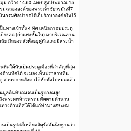
่อมุม กว้าง 14.50 เมตร สูงประมาณ 15
รมฉลององค์ของพระเจ้าชัยวรมันที่7
จุบันกรมศิลปากรได้เก็บรักษาองค์จริงไว้
ป็นทางเข้าทั้ง 4 ทิศ เหนือกรอบประตู
เบียงคด (กำแพงชั้นใน) มาบริเวณลาน
 มีสองหลังตั้งอยู่คู่กันและมีสระน้ำ
ทิศใต้นับเป็นประตูเมืองที่สำคัญที่สุด
องด้านทิศใต้ จะมองเห็นปราสาทหิน
ะตู ส่วนของหลังคาได้หักพังไปหมดแล้ว
นมูลดินทับถมจนเป็นรูปกลมสูง
ายเพลิงพระศพท้าวพรหมทัตตามตำนาน
นทางด้านทิศใต้ได้แก่ท่านางสระผม
นรูปสสี่เหลี่ยมจัตุรัสสันนิษฐานว่า
มาณพุทธศตวรรษที่ 18