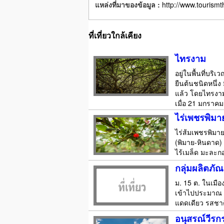
แหล่งที่มาของข้อมูล :
http://www.tourismt
ที่เที่ยวใกล้เคียง
ไทรงาม
อยู่ในพื้นที่บร
ยืนต้นชนิดหนึ่ง 
แล้ว โดยไทรงามเ
เมื่อ 21 มกราคม
ไร่เพชรพิมา
ไร่ส้มเพชรพิมา
(พิมาย-หินดาด)
ไร้เมล็ด มะละก
กลุ่มผลิตภั
ม. 15 ต. ในเมื
เข้าไปประมาณ 50
แดดเดียว รสชา
อนุสรณ์วีรกร