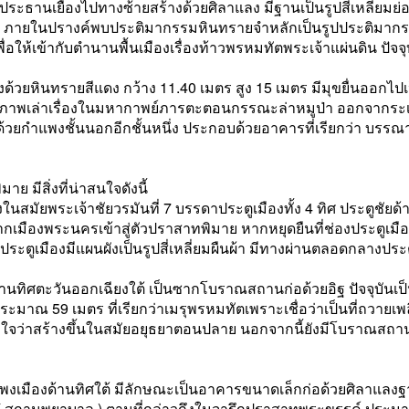
์ประธานเยื้องไปทางซ้ายสร้างด้วยศิลาแลง มีฐานเป็นรูปสี่เหลี่ยมย
่ 7 ภายในปรางค์พบประติมากรรมหินทรายจำหลักเป็นรูปประติมากร
พื่อให้เข้ากับตำนานพื้นเมืองเรื่องท้าวพรหมทัตพระเจ้าแผ่นดิน ปัจ
งด้วยหินทรายสีแดง กว้าง 11.40 เมตร สูง 15 เมตร มีมุขยื่นออกไปเ
ป็นภาพเล่าเรื่องในมหากาพย์ภารตะตอนกรรณะล่าหมูป่า ออกจากระ
ยกำแพงชั้นนอกอีกชั้นหนึ่ง ประกอบด้วยอาคารที่เรียกว่า บรรณาลัย
ีสิ่งที่น่าสนใจดังนี้
สมัยพระเจ้าชัยวรมันที่ 7 บรรดาประตูเมืองทั้ง 4 ทิศ ประตูชัยด้าน
กเมืองพระนครเข้าสู่ตัวปราสาทพิมาย หากหยุดยืนที่ช่องประตูเมื
ระตูเมืองมีแผนผังเป็นรูปสี่เหลี่ยมผืนผ้า มีทางผ่านตลอดกลางปร
นทิศตะวันออกเฉียงใต้ เป็นซากโบราณสถานก่อด้วยอิฐ ปัจจุบันเป็
ระมาณ 59 เมตร ที่เรียกว่าเมรุพรหมทัตเพราะเชื่อว่าเป็นที่ถว
้าใจว่าสร้างขึ้นในสมัยอยุธยาตอนปลาย นอกจากนี้ยังมีโบราณสถา
มืองด้านทิศใต้ มีลักษณะเป็นอาคารขนาดเล็กก่อด้วยศิลาแลงฐานเป็
ศาล ( สถานพยาบาล ) ตามที่กล่าวถึงในจารึกปราสาทพระขรรค์ ประ