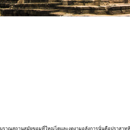
ยโบราณสถานสมัยขอมที่ใหญ่โตและงดงามอลังการนั่นคือปราสาทหิ