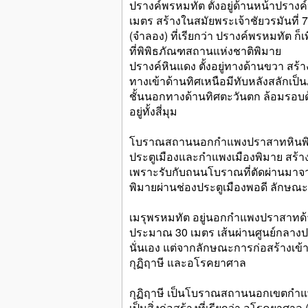
ปรางค์พรหมทัต ตั้งอยู่ด้านหน้าปรางค
เมตร สร้างในสมัยพระเจ้าชัยวรมันที
(จำลอง) ที่เรียกว่า ปรางค์พรหมทัต ก็เ
ที่พิพิธภัณฑสถานแห่งชาติพิมาย
ปรางค์หินแดง ตั้งอยู่ทางด้านขวา สร้า
ทางเข้าด้านทิศเหนือมีทับหลังสลักเ
ชั้นนอกทางด้านทิศตะวันตก ล้อมรอบด้ว
อยู่ทั้งสี่มุม
โบราณสถานนอกกำแพงปราสาทหินพิมาย ม
ประตูเมืองและกำแพงเมืองพิมาย สร้างใน
เพราะรับกับถนนโบราณที่ตัดผ่านมาจา
พิมายผ่านช่องประตูเมืองพอดี ลักษณะป
เมรุพรหมทัต อยู่นอกกำแพงปราสาทด้า
ประมาณ 30 เมตร เส้นผ่านศูนย์กลางป
นั่นเอง แต่จากลักษณะการก่อสร้างเข
กุฏิฤาษี และอโรคยาศาล
กุฏิฤาษี เป็นโบราณสถานนอกเขตกำแพงเ
เป็นสิ่งก่อสร้างที่เรียกว่า อโรคยา