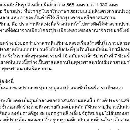
งแผนผังเป็นรูปสี่เหลี่ยมผืนผ้ากว้าง 565 เมตร ยาว 1,030 เมตร
ย หรือ วิมายปุระ ที่ปรากฏในจารึกภาษาเขมรบนแผ่นหินตรงกรอบป
ีกหลายแห่ง อาจจะเป็นคำที่ใช้เรียกรูปเคารพหรือศาสนสถาน
พิมาย คือ ปราสาทหินแห่งนี้สร้างหันหน้าไปทางทิศใต้ต่างจากปราส
้นทางที่ตัดมาจากเมืองโศธรปุระเมืองหลวงของอาณาจักรเขมรซึ่งเข้า
สร้าง บ่งบอกว่าปราสาทหินพิมายคงจะเริ่มสร้างขึ้นในราวปลายพุ
าสาทเป็นแบบปาปวนซึ่งเป็นศิลปะที่รุ่งเรืองในสมัยนั้น โดยมีลัก
ครั้งในราวต้นพุทธศตวรรษที่ 18 สมัยพระเจ้าชัยวรมันที่ 7 ซึ่งครั้
าสาทหินแห่งนี้สร้างเป็นศาสนสถานในพุทธศาสนาลัทธิมหายานมาโ
บถือพุทธศาสนาลัทธิมหายาน
 ดังนี้
้นนอกของปราสาท ซุ้มประตูและกำแพงชั้นในหรือ ระเบียงคด)
ระเบียงคด เป็นศูนย์กลางของศาสนสถานแห่งนี้ ปรางค์ประธานสร้า
ชั้นนอกที่สร้างด้วยหินทรายสีแดงเป็นหลัก มีหินทรายสีขาวเป็นส
แดง องค์ปรางค์สูง 28 เมตร ฐานสี่เหลี่ยมจัตุรัสย่อมุมไม้สิบสอ
 องค์ปรางค์และมณฑปตั้งอยู่บนฐานเดียวกัน ส่วนด้านอื่น ๆ อีกสา