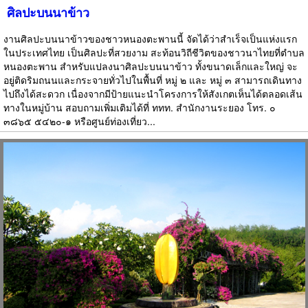
ศิลปะบนนาข้าว
งานศิลปะบนนาข้าวของชาวหนองตะพานนี้ จัดได้ว่าสำเร็จเป็นแห่งแรก
ในประเทศไทย เป็นศิลปะที่สวยงาม สะท้อนวิถีชีวิตของชาวนาไทยที่ตำบล
หนองตะพาน สำหรับแปลงนาศิลปะบนนาข้าว ทั้งขนาดเล็กและใหญ่ จะ
อยู่ติดริมถนนและกระจายทั่วไปในพื้นที่ หมู่ ๒ และ หมู่ ๓ สามารถเดินทาง
ไปถึงได้สะดวก เนื่องจากมีป้ายแนะนำโครงการให้สังเกตเห็นได้ตลอดเส้น
ทางในหมู่บ้าน สอบถามเพิ่มเติมได้ที่ ททท. สำนักงานระยอง โทร. ๐
๓๘๖๕ ๕๔๒๐-๑ หรือศูนย์ท่องเที่ยว...