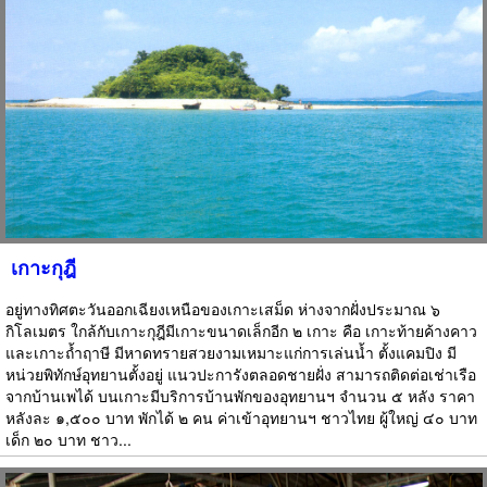
เกาะกุฎี
อยู่ทางทิศตะวันออกเฉียงเหนือของเกาะเสม็ด ห่างจากฝั่งประมาณ ๖
กิโลเมตร ใกล้กับเกาะกุฎีมีเกาะขนาดเล็กอีก ๒ เกาะ คือ เกาะท้ายค้างคาว
และเกาะถ้ำฤาษี มีหาดทรายสวยงามเหมาะแก่การเล่นน้ำ ตั้งแคมปิง มี
หน่วยพิทักษ์อุทยานตั้งอยู่ แนวปะการังตลอดชายฝั่ง สามารถติดต่อเช่าเรือ
จากบ้านเพได้ บนเกาะมีบริการบ้านพักของอุทยานฯ จำนวน ๕ หลัง ราคา
หลังละ ๑,๕๐๐ บาท พักได้ ๒ คน ค่าเข้าอุทยานฯ ชาวไทย ผู้ใหญ่ ๔๐ บาท
เด็ก ๒๐ บาท ชาว...