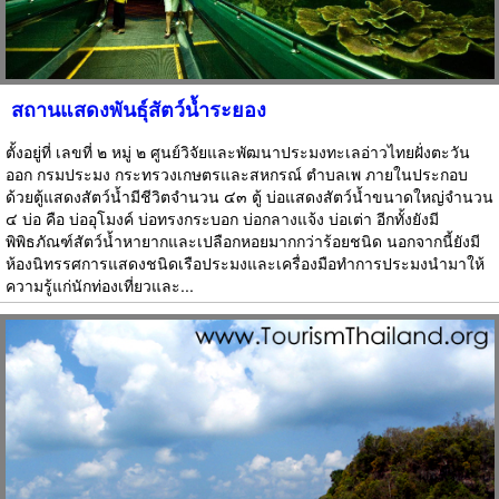
สถานแสดงพันธุ์สัตว์น้ำระยอง
ตั้งอยู่ที่ เลขที่ ๒ หมู่ ๒ ศูนย์วิจัยและพัฒนาประมงทะเลอ่าวไทยฝั่งตะวัน
ออก กรมประมง กระทรวงเกษตรและสหกรณ์ ตำบลเพ ภายในประกอบ
ด้วยตู้แสดงสัตว์น้ำมีชีวิตจำนวน ๔๓ ตู้ บ่อแสดงสัตว์น้ำขนาดใหญ่จำนวน
๔ บ่อ คือ บ่ออุโมงค์ บ่อทรงกระบอก บ่อกลางแจ้ง บ่อเต่า อีกทั้งยังมี
พิพิธภัณฑ์สัตว์น้ำหายากและเปลือกหอยมากกว่าร้อยชนิด นอกจากนี้ยังมี
ห้องนิทรรศการแสดงชนิดเรือประมงและเครื่องมือทำการประมงนำมาให้
ความรู้แก่นักท่องเที่ยวและ...