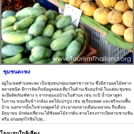
ชุมชนตะพง
อยู่ในเขตตำบลตะพง เป็นชุมชนกลุ่มเกษตรชาวสวน ซึ่งมีสวนผลไม้หลาก
หลายชนิด มีการจัดเก็บข้อมูลท่องเที่ยวในด้านเชิงอนุรักษ์ ในแต่ละชุมชน
จะมีผลิตภัณฑ์ต่าง ๆ จากกลุ่มแม่บ้านในตำบล เช่น กะปิ น้ำปลาสูตร
โบราณ ขนมจีนข้าวกล้อง ผลไม้แปรรูป เช่น ทุเรียนทอด และพริกแกงพื้น
บ้าน นอกจากนั้นในช่วงฤดูผลไม้ ประมาณกลางเดือนเมษายน ถึงเดือน
มิถุนายน นักท่องเที่ยวจะได้ชิมผลไม้จากต้น ตามโครงการเปิดสวนชวนชิม
หรือ อร่อยทุกไร่ชิมไปทุ...
โรงแรมใกล้เคียง