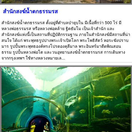
สำนักสงฆ์น้ำตกธรรมรส
สำนักสงฆ์น้ำตกธรรมรส ตั้งอยู่ที่ตำบลป่ายุบใน มีเนื้อที่กว่า 500 ไร่ มี
หลวงพ่อธรรมรส หรือหลวงพ่อคล้าย ฐิตธัมโม เป็นเจ้าสำนัก และ
สำนักสงฆ์แห่งนี้เป็นสถานที่ปฏิบัติกรรมฐาน ภายในสำนักสงฆ์มีสถานที่น่า
สนใจ ได้แก่ พระพุทธรูปปางพระเจ้าเปิดโลก พระโพธิสัตว์ หอระฆังปราบ
มาร รูปปั้นพระพุทธองค์ทรงโปรดองคุลีมาล พระอินทร์มาดีดพิณสอน
ธรรม รูปปั้นหลวงพ่อโต และวนอุทยานสงฆ์น้ำตกธรรมรส การเดินทาง
จากกรุงเทพฯ ใช้ทางหลวงหมายเล...