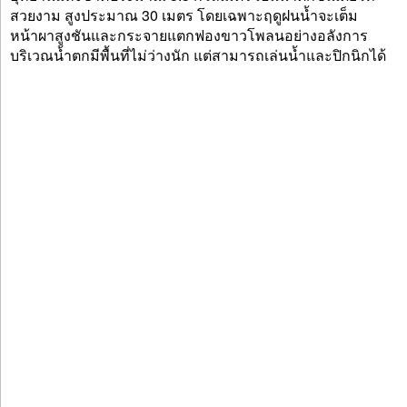
สวยงาม สูงประมาณ 30 เมตร โดยเฉพาะฤดูฝนน้ำจะเต็ม
หน้าผาสูงชันและกระจายแตกฟองขาวโพลนอย่างอลังการ
บริเวณน้ำตกมีพื้นที่ไม่ว่างนัก แต่สามารถเล่นน้ำและปิกนิกได้