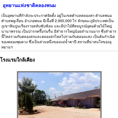
อุทยานแห่งชาติคลองพนม
เป็นอุทยานที่กำลังจะประกาศจัดตั้ง อยู่ในเขตตำบลคลองสก ตำบลพนม
ตำบลพลูเถื่อน อำเภอพนม มีเนื้อที่ 2,900,000 ไร่ ลักษณะภูมิประเทศเป็น
ภูเขาหินปูนเรียงรายสลับซับซ้อน และมีป่าไม้ที่สมบูรณ์อุดมด้วยไม้ใหญ่
นานาพรรณ เป็นป่ารกครึ้มร่มรื่น มีลำธารใหญ่น้อยจำนวนมาก ซึ่งลำธาร
นี้ไหลรวมกับคลองสกและคลองสกไหลไปรวมกับคลองแสง เป็นต้นกำเนิด
ของคลองพุมดวง ซึ่งเป็นส่วนหนึ่งของแม่น้ำตาปี สถานที่น่าสนใจของอุ
ทยานฯ
โรงแรมใกล้เคียง