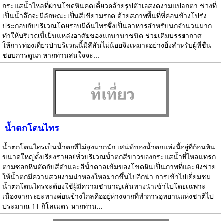
กระแสน้ำไหลที่ผ่านโขดหินคดเคี้ยวคล้ายรูปตัวเอสงดงามแปลกตา ช่วงที่
เป็นน้ำลึกจะมีลักษณะเป็นสีเขียวมรกต ด้วยสภาพพื้นที่ที่ค่อนข้างโปร่ง
ประกอบกับบริเวณโดยรอบมีต้นไทรซึ่งเป็นอาหารสำหรับนกจำนวนมาก
ทำให้บริเวณนี้เป็นแหล่งอาศัยของนกนานาชนิด ช่วยเติมบรรยากาศ
ให้การท่องเที่ยวป่าบริเวณนี้มีสีสันไม่น้อยจึงเหมาะอย่างยิ่งสำหรับผู้ที่ชื่น
ชอบการดูนก หากท่านสนใจจะ...
น้ำตกโตนไทร
น้ำตกโตนไทรเป็นน้ำตกที่ไม่สูงมากนัก เสน่ห์ของน้ำตกแห่งนี้อยู่ที่ก้อนหิน
ขนาดใหญ่ตั้งเรียงรายอยู่ทั่วบริเวณน้ำตกสีขาวของกระแสน้ำที่ไหลแทรก
ตามซอกหินตัดกับสีดำและสีน้ำตาลเข้มของโขดหินเป็นภาพที่และยังช่วย
ให้น้ำตกมีความสวยงามน่าหลงใหลมากขึ้นไปอีกน่า การเข้าไปเยี่ยมชม
น้ำตกโตนไทรจะต้องใช้ผู้มีความชำนาญเส้นทางนำเข้าไปโดยเฉพาะ
เนื่องจากระยะทางค่อนข้างไกลคืออยู่ห่างจากที่ทำการอุทยานแห่งชาติไป
ประมาณ 11 กิโลเมตร หากท่าน...