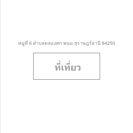
หมู่ที่ 6 ตำบลคลองศก พนม สุราษฎร์ธานี 84250