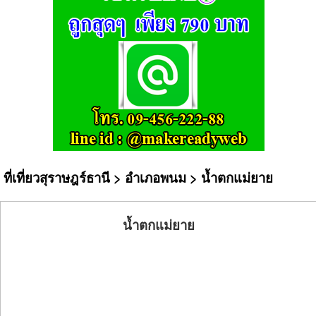
ที่เที่ยวสุราษฎร์ธานี
>
อำเภอพนม
> น้ำตกแม่ยาย
น้ำตกแม่ยาย