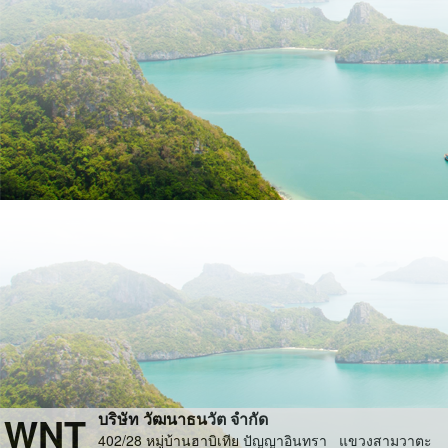
WNT
บริษัท วัฒนาธนวัต จำกัด
402/28 หมู่บ้านฮาบิเทีย ปัญญาอินทรา แขวงสามวาตะ