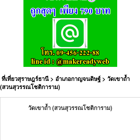
ที่เที่ยวสุราษฎร์ธานี
>
อำเภอกาญจนดิษฐ์
> วัดเขาถ้ำ
(สวนสุวรรณโชติการาม)
วัดเขาถ้ำ (สวนสุวรรณโชติการาม)