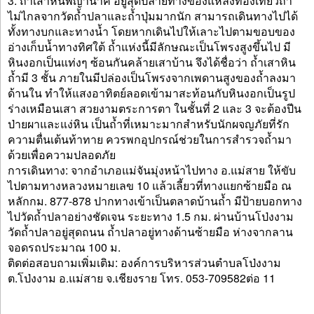
3. ถ้ำเสาหินพญานาค อยู่สุดปลายทางของแหล่งท่องเที่ยวถ้ำ
ไม่ไกลจากวัดถ้ำปลาและถ้ำปุ่มมากนัก สามารถเดินทางไปได้
ทั้งทางบกและทางน้ำ โดยหากเดินไปให้เลาะไปตามขอบของ
อ่างเก็บน้ำทางทิศใต้ ถ้ำแห่งนี้มีลักษณะเป็นโพรงสูงขึ้นไป มี
หินงอกเป็นแท่งๆ ซ้อนกันคล้ายเสาบ้าน จึงได้ชื่อว่า ถ้ำเสาหิน
ถ้ำมี 3 ชั้น ภายในมีปล่องเป็นโพรงจากเพดานสูงของถ้ำลงมา
ด้านใน ทำให้แสงอาทิตย์ลอดเข้ามาสะท้อนกับหินงอกเป็นรูป
ร่างเหมือนเสา สวยงามตระการตา ในชั้นที่ 2 และ 3 จะต้องปีน
ป่ายผาและแง่หิน เป็นถ้ำที่เหมาะมากสำหรับนักผจญภัยที่รัก
ความตื่นเต้นท้าทาย ควรพกอุปกรณ์ช่วยในการสำรวจถ้ำมา
ด้วยเพื่อความปลอดภัย
การเดินทาง: จากอำเภอแม่จันมุ่งหน้าไปทาง อ.แม่สาย ให้ขับ
ไปตามทางหลวงหมายเลข 10 แล้วเลี้ยวที่ทางแยกซ้ายมือ ณ
หลักกม. 877-878 ปากทางเข้าเป็นตลาดบ้านถ้ำ มีป้ายบอกทาง
ไปวัดถ้ำปลาอย่างชัดเจน ระยะทาง 1.5 กม. ผ่านบ้านโป่งงาม
วัดถ้ำปลาอยู่สุดถนน ถ้ำปลาอยู่ทางด้านซ้ายมือ ห่างจากลาน
จอดรถประมาณ 100 ม.
ติดต่อสอบถามเพิ่มเติม: องค์การบริหารส่วนตำบลโป่งงาม
ต.โป่งงาม อ.แม่สาย จ.เชียงราย โทร. 053-709582ต่อ 11