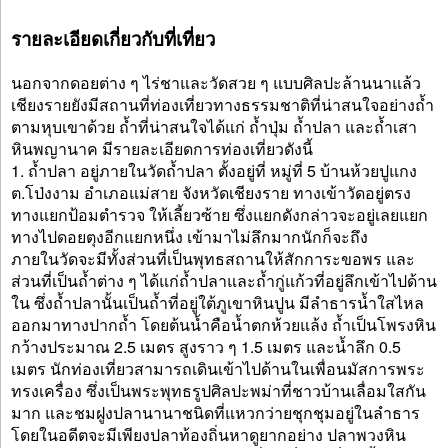
รายละเอียดเกี่ยวกับที่เที่ยว
นอกจากดอยต่าง ๆ ไร่ชาและวัดสวย ๆ แบบศิลปะล้านนาแล้ว
เชียงรายยังมีสถานที่ท่องเที่ยวทางธรรมชาติที่น่าสนใจอย่างถ้ำ
ตามหุบเขาด้วย ถ้ำที่น่าสนใจได้แก่ ถ้ำปุ่ม ถ้ำปลา และถ้ำเสา
หินพญานาค มีรายละเอียดการท่องเที่ยวดังนี้
1. ถ้ำปลา อยู่ภายในวัดถ้ำปลา ตั้งอยู่ที่ หมู่ที่ 5 บ้านห้วยปูแกง
ต.โป่งงาม อำเภอแม่สาย จังหวัดเชียงราย ทางเข้าวัดอยู่ตรง
ทางแยกป้อมตำรวจ ให้เลี้ยวซ้าย ซึ่งแยกดังกล่าวจะอยู่เลยแยก
ทางไปดอยตุงอีกแยกหนึ่ง เข้ามาไม่ลึกมากนักก็จะถึง
ภายในวัดจะมีทั้งส่วนที่เป็นพุทธสถานให้สักการะขอพร และ
ส่วนที่เป็นถ้ำต่าง ๆ ได้แก่ถ้ำปลาและถ้ำกู่แก้วที่อยู่ลึกเข้าไปด้าน
ใน ซึ่งถ้ำปลานั้นเป็นถ้ำที่อยู่ใต้ภูเขาหินปูน มีลำธารน้ำใสไหล
ออกมาทางปากถ้ำ โดยต้นน้ำคือน้ำตกห้วยแล้ง ถ้ำเป็นโพรงหิน
กว้างประมาณ 2.5 เมตร สูงราว ๆ 1.5 เมตร และน้ำลึก 0.5
เมตร นักท่องเที่ยวสามารถเดินเข้าไปด้านในเพื่อนมัสการพระ
ทรงเครื่อง ซึ่งเป็นพระพุทธรูปศิลปะพม่าที่ชาวบ้านเลื่อมใสกัน
มาก และชมฝูงปลานานาชนิดที่แหวกว่ายชุกชุมอยู่ในลำธาร
โดยในอดีตจะมีเพียงปลาท้องถิ่นหาดูยากอย่าง ปลาพวงหิน