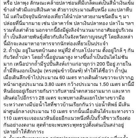
หรือ ปลาพุง ลักษณะคล้ายปลาช่อนที่มีเกล็ดแต่เป็นสีน้ำเงินเข้ม
ข้างลำตัวมีแถบสีเงินคาด ตัวยาวประมาณคืบหนึ่ง และปลาหีบ
ไม้ แต่ในปัจจุบันนักท่องเที่ยวได้นำปลาสวยงามชนิดอื่น ๆ มา
ปล่อยที่นี่มากมาย เช่น ปลาคาร์พ ปลาเงินปลาทอง ปลาไน ฯลฯ
รวมทั้งเต่าด้วย นอกจากนี้ยังมีฝูงลิงจำนวนมากอาศัยอยู่บริเวณ
ถ้ำ เป็นลิงสายพันธุ์เดียวกับลิงในจังหวัดกาญจนบุรี โดยลิงเหล่า
นี้มักจะลงมาหาอาหารจากนักท่องเที่ยวเป็นประจำ
2. ถ้ำปุ่ม อยู่ในเขตบ้านดง หมู่ที่2 ตำบลโป่งงาม ตั้งอยู่ใกล้ ๆ กัน
กับวัดถ้ำปลา โดยถ้ำนี้อยู่บนผาสูง ทางขึ้นถ้ำเป็นบันไดไม่ชัน
มาก เหนือปากถ้ำมีรูปปั้นสิงห์เก่าแก่อายุกว่า 200 ปีอยู่ ภายใน
ถ้ำมีหินงอกเป็นปุ่ม (ทรงพุ่มข้าวบิณฑ์) ทำให้ได้ชื่อว่า ถ้ำปุ่ม
เมื่อเดินลึกเข้าไปประมาณ 60 เมตร ทางเดินด้านขวาจะปรากฏ
หน้าผาสูงประมาณ 3.80 เมตร กว้างประมาณ 1.50 เมตร ผานี้มี
หินย้อยอยู่เรียงรายกันราวกับสายน้ำตกสวยงามมาก และหาก
เดินต่อไปอีกราว 28 เมตร จะพบทางเดินแยกไปทางขวามือ
ระหว่างทางมีบ่อน้ำใสที่ชาวบ้านเรียกกันว่า บ่อน้ำทิพย์ มีเส้น
ผ่าศูนย์กลางประมาณ 10 เมตร จากนั้นเมื่อเดินได้ระยะทางราว
110 เมตรจะเจอแนวหินย้อยอีกแนวหนึ่งที่เป็นริ้วสีขาวเรียงต่อ
กันอย่างงดงาม สุดท้ายจะพบพระพุทธรูปตั้งเด่นเป็นสง่าอยู่
ปลายถ้ำให้สักการะ