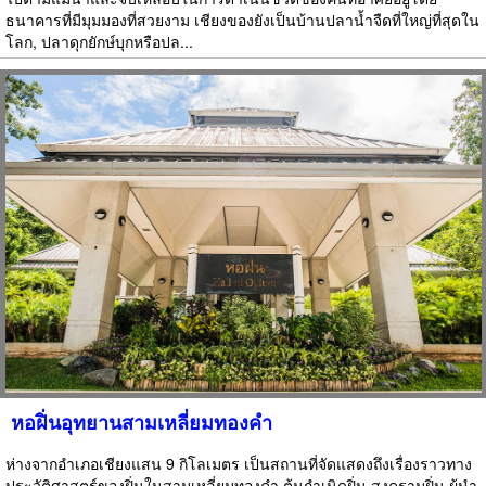
ธนาคารที่มีมุมมองที่สวยงาม เชียงของยังเป็นบ้านปลาน้ำจืดที่ใหญ่ที่สุดใน
โลก, ปลาดุกยักษ์บุกหรือปล...
หอฝิ่นอุทยานสามเหลี่ยมทองคำ
ห่างจากอำเภอเชียงแสน 9 กิโลเมตร เป็นสถานที่จัดแสดงถึงเรื่องราวทาง
ประวัติศาสตร์ของฝิ่นในสามเหลี่ยมทองคำ ต้นกำเนิดฝิ่น สงครามฝิ่น ผู้นำ