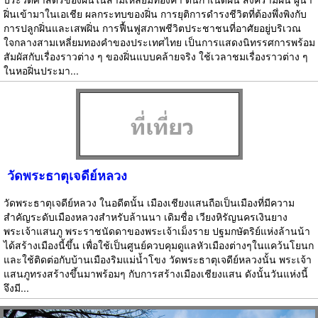
ฝิ่นเข้ามาในเอเชีย ผลกระทบของฝิ่น การยุติการดำรงชีวิตที่ต้องพึ่งพิงกับ
การปลูกฝิ่นและเสพฝิ่น การฟื้นฟูสภาพชีวิตประชาชนที่อาศัยอยู่บริเวณ
ใจกลางสามเหลี่ยมทองคำของประเทศไทย เป็นการแสดงนิทรรศการพร้อม
สัมผัสกับเรื่องราวต่าง ๆ ของฝิ่นแบบคล้ายจริง ใช้เวลาชมเรื่องราวต่าง ๆ
ในหอฝิ่นประมา...
วัดพระธาตุเจดีย์หลวง
วัดพระธาตุเจดีย์หลวง ในอดีตนั้น เมืองเชียงแสนถือเป็นเมืองที่มีความ
สำคัญระดับเมืองหลวงสำหรับล้านนา เดิมชื่อ เวียงหิรัญนครเงินยาง
พระเจ้าแสนภู พระราชนัดดาของพระเจ้าเม็งราย ปฐมกษัตริย์แห่งล้านน้า
ได้สร้างเมืองนี้ขึ้น เพื่อใช้เป็นศูนย์ควบคุมดูแลหัวเมืองต่างๆในแคว้นโยนก
และใช้ติดต่อกับบ้านเมืองริมแม่น้ำโขง วัดพระธาตุเจดีย์หลวงนั้น พระเจ้า
แสนภูทรงสร้างขึ้นมาพร้อมๆ กับการสร้างเมืองเชียงแสน ดังนั้นวันแห่งนี้
จึงมี...