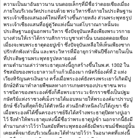
ความเป็นมาอันยาวนาน บนดอยเล็กๆที่มีชื่อว่าดอยเชียงเมี่ยง
ภายในบริเวณวัดประกอบด้วย พระวิหารซึ่งภายในประดิษฐาน
พระเจ้าเชียงแสนองค์ใหม่ที่สร้างขึ้นภายหลัง ส่วนพระพุทธรูป
พระเจ้าเชียงแสนที่อยู่คู่วัดแห่งนี้มาแต่โบราณกาลนั้นจะ
ประดิษฐานอยู่นอกพระวิหาร ซึ่งปัจจุบันเหลือเพียงพระวรกาย
บางส่วนให้เราได้กราบสักการะบูชาเท่านั้น บนยอดดอยเชียง
เมี่ยงจะพบพระธาตุดอยปูเข้า ซึ่งปัจจุบันเหลือให้เห็นเพียงซาก
ปรักหักพังเท่านั้น และพระวิหารที่มีอายุกว่าพันปีซึ่งภายในเป็น
ที่ประดิษฐานพระพุทธรูปหลายองค์
ตามตำนานเล่าว่าพระธาตุแห่งนี้ถูกสร้างขึ้นในพ.ศ. 1302 ใน
รัชสมัยของพระยาลาวเก้าแก้วเมืองมา กษัตริย์องค์ที่ 2 แห่ง
เวียงหิรัญนครเงินยาง ครั้งเมื่อพระองค์ยังทรงพระเยาว์เกิดมีปู
ยักษ์2ตัวมาทำลายพืชผลทางการเกษตรของประชาชน พระ
ราชบิดาของพระองค์ซึ่งก็คือพระยาระวะจักรราชซึ่งเป็นปฐม
กษัตริย์แห่งราชวงศ์เม็งรายได้มอบหมายให้พระองค์มาปราบปู
ยักษ์ ซึ่งในที่สุดก็จับได้ตัวหนึ่ง ส่วนอีกตัวหนีลงไปใต้ภูเขา ซึ่ง
เมื่อพระองค์ได้ขึ้นครองราชย์จึงได้สร้างพระธาตุปิดทางปูเอา
ไว้ จึงทำให้พระธาตุแห่งนี้มีชื่อว่าพระธาตุปูเข้า นอกจากนี้ยังมี
ตำนานกล่าวไว้ว่าในสมัยที่พระพุทธองค์ยังมีพระชนม์ชีพอยู่นั้น
เคยเสด็จมายังบริเวณนี้และได้ทำนายไว้ว่า ในอนาคตที่แห่งนี้