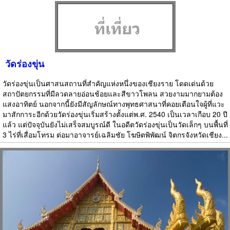
วัดร่องขุ่น
วัดร่องขุ่นเป็นศาสนสถานที่สำคัญแห่งหนึ่งของเชียงราย โดดเด่นด้วย
สถาปัตยกรรมที่มีลวดลายอ่อนช้อยและสีขาวโพลน สวยงามมากยามต้อง
แสงอาทิตย์ นอกจากนี้ยังมีสัญลักษณ์ทางพุทธศาสนาที่คอยเตือนใจผู้ที่แวะ
มาสักการะอีกด้วยวัดร่องขุ่นเริ่มสร้างตั้งแต่พ.ศ. 2540 เป็นเวลาเกือบ 20 ปี
แล้ว แต่ปัจจุบันยังไม่เสร็จสมบูรณ์ดี ในอดีตวัดร่องขุ่นเป็นวัดเล็กๆ บนพื้นที่
3 ไร่ที่เสื่อมโทรม ต่อมาอาจารย์เฉลิมชัย โฆษิตพิพัฒน์ จิตกรจังหวัดเชียง...