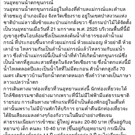
วนอุทยานน้ำตกขุนกรณ์
วนอุทยานน้ำตกขุนกรณ์อยู่ในท้องที่ตำบลแม่กรณ์และตำบล
ห้วยชมภู อำเภอเมือง จังหวัดเชียงราย อยู่ในเขตป่าสงวนแห่ง
ชาติป่าแม่ลาวฝั่งซ้ายและป่าแม่กกฝั่งขวา ซึ่งกรมป่าไม้ได้จัดตั้ง
เป็นวนอุทยานเมื่อวันที่ 21 มกราคม พ.ศ. 2525 บริเวณพื้นที่นี้มี
ภูเขาสูงชันโอบล้อมซึ่งเป็นแหล่งต้นน้ำลำธารของลำน้ำแม่
กรณ์ ที่ประกอบขึ้นจากห้วยแม่กรณ์ ห้วยแม่มอญ ห้วยย่าดี ห้วย
เลาอ้าย ไหลรวมกันเป็นลำน้ำแม่กรณ์แล้วไหลรวมกับแม่น้ำ
ลาว ซึ่งลำน้ำแม่กรณ์นี้เป็นลำน้ำที่ทำให้เกิดน้ำตกขุนกรณ์ซึ่ง
เป็นน้ำตกที่สูงและสวยที่สุดในจังหวัดเชียงราย ซึ่งน้ำตกแห่งนี้มี
น้ำไหลตลอดปีและเป็นน้ำใสที่ไม่มีตะกอน ตัวน้ำตกสูงถึง 70
เมตร เดิมชาวบ้านเรียกน้ำตกตาดหมอก ซึ่งคำว่าตาดเป็นภาษา
ลาวแปลว่าน้ำตก
การเดินทางมาท่องเที่ยวที่วนอุทยานแห่งนี้ นักท่องเที่ยวจะได้
ใกล้ชิดธรรมชาติอย่างมากเพราะที่นี่ไม่มีไฟฟ้ามีแต่ธรรมชาติ
รายรอบ การเดินทางมาพักแรมที่นี่จำเป็นต้องพักอยู่ในเต๊นท์
เท่านั้นเพราะไม่มีบ้านพักให้บริการ ยามค่ำคืนนักท่องเที่ยวจะ
ได้ยินเสียงแมลงต่างๆก้องกังวานในผืนป่าอย่างชัดเจน
ค่าธรรมเนียมการเข้าชม: ผู้ใหญ่ คนละ 20-80 บาท (ขึ้นอยู่กับอุ
ทยานฯ) เด็ก คนละ 10-40 บาท (ขึ้นอยู่กับอุทยานฯ) กรณีเป็น
เด็กอายุต้องต่ำกว่า 14 ปี แต่ถ้าอายุต่ำกว่า 3 ปี จะไม่เรียกเก็บ