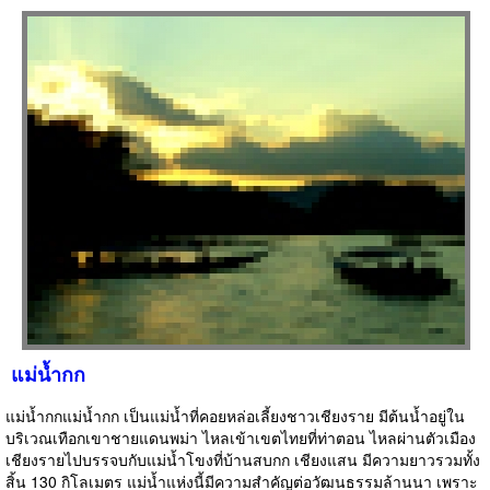
แม่น้ำกก
แม่น้ำกกแม่น้ำกก เป็นแม่น้ำที่คอยหล่อเลี้ยงชาวเชียงราย มีต้นน้ำอยู่ใน
บริเวณเทือกเขาชายแดนพม่า ไหลเข้าเขตไทยที่ท่าตอน ไหลผ่านตัวเมือง
เชียงรายไปบรรจบกับแม่น้ำโขงที่บ้านสบกก เชียงแสน มีความยาวรวมทั้ง
สิ้น 130 กิโลเมตร แม่น้ำแห่งนี้มีความสำคัญต่อวัฒนธรรมล้านนา เพราะ