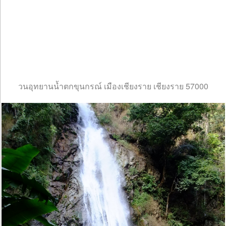
วนอุทยานน้ำตกขุนกรณ์ เมืองเชียงราย เชียงราย 57000