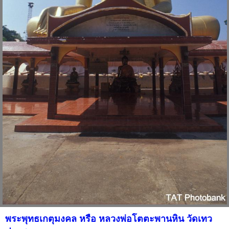
พระพุทธเกตุมงคล หรือ หลวงพ่อโตตะพานหิน วัดเทว