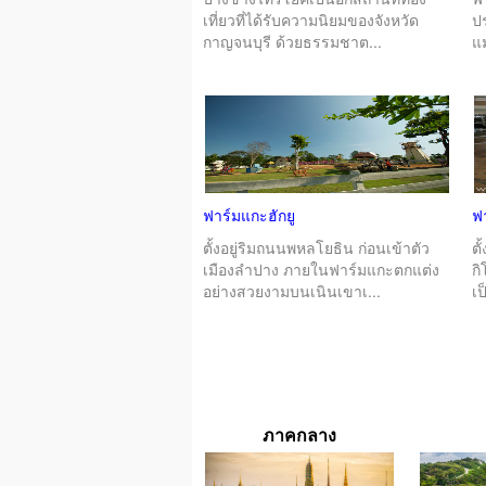
เที่ยวที่ได้รับความนิยมของจังหวัด
ป
กาญจนบุรี ด้วยธรรมชาต...
แม
ฟาร์มแกะฮักยู
ฟ
ตั้งอยู่ริมถนนพหลโยธิน ก่อนเข้าตัว
ต
เมืองลำปาง ภายในฟาร์มแกะตกแต่ง
ก
อย่างสวยงามบนเนินเขาเ...
เป
ภาคกลาง