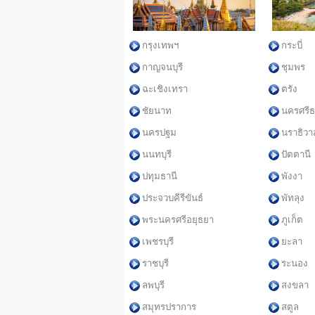
กรุงเทพฯ
กระบี่
กาญจนบุรี
ชุมพร
ฉะเชิงเทรา
ตรัง
ชัยนาท
นครศรี
นครปฐม
นราธิวา
นนทบุรี
ปัตตานี
ปทุมธานี
พังงา
ประจวบคีรีขันธ์
พัทลุง
พระนครศรีอยุธยา
ภูเก็ต
เพชรบุรี
ยะลา
ราชบุรี
ระนอง
ลพบุรี
สงขลา
สมุทรปราการ
สตูล