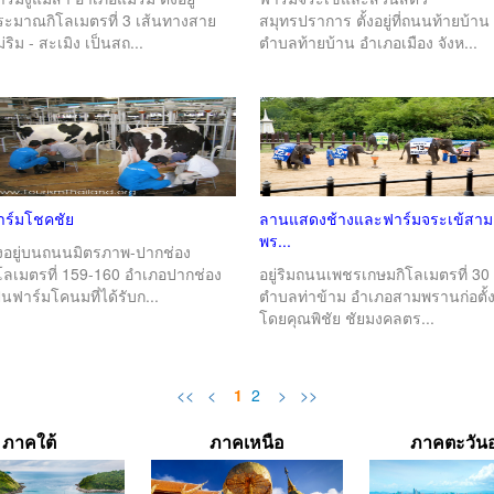
ระมาณกิโลเมตรที่ 3 เส้นทางสาย
สมุทรปราการ ตั้งอยู่ที่ถนนท้ายบ้าน
่ริม - สะเมิง เป็นสถ...
ตำบลท้ายบ้าน อำเภอเมือง จังห...
าร์มโชคชัย
ลานแสดงช้างและฟาร์มจระเข้สาม
พร...
ั้งอยู่บนถนนมิตรภาพ-ปากช่อง
ิโลเมตรที่ 159-160 อำเภอปากช่อง
อยู่ริมถนนเพชรเกษมกิโลเมตรที่ 30
็นฟาร์มโคนมที่ได้รับก...
ตำบลท่าข้าม อำเภอสามพรานก่อตั้
โดยคุณพิชัย ชัยมงคลตร...
<<
<
1
2
>
>>
ภาคใต้
ภาคเหนือ
ภาคตะวัน