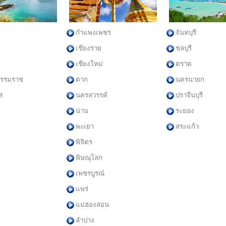
กำแพงเพชร
จันทบุรี
เชียงราย
ชลบุรี
เชียงใหม่
ตราด
ธรรมราช
ตาก
นครนายก
ส
นครสวรรค์
ปราจีนบุรี
น่าน
ระยอง
พะเยา
สระแก้ว
พิจิตร
พิษณุโลก
เพชรบูรณ์
แพร่
แม่ฮ่องสอน
ลำปาง