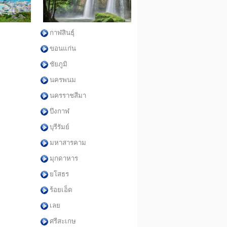
กาฬสินธุ์
ขอนแก่น
ชัยภูมิ
นครพนม
นครราชสีมา
บึงกาฬ
บุรีรัมย์
มหาสารคาม
มุกดาหาร
ยโสธร
ร้อยเอ็ด
เลย
ศรีสะเกษ