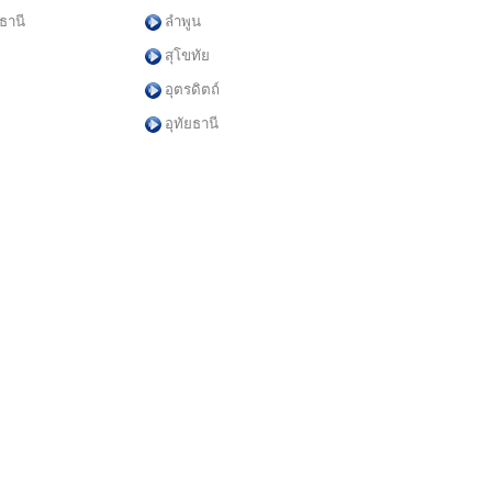
ธานี
ลำพูน
สุโขทัย
อุตรดิตถ์
อุทัยธานี