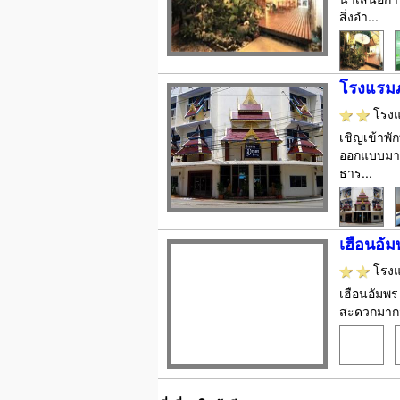
สิ่งอำ...
โรงแรม
โรง
เชิญเข้าพั
ออกแบบมาเพ
ธาร...
เฮือนอัม
โรง
เฮือนอัมพร
สะดวกมากมา