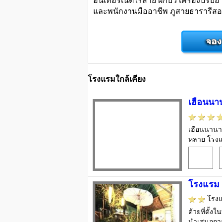
และพนักงานมืออาชีพ ภูสายธารารีส
โรงแรมใกล้เคียง
เฮือนนาน
เฮือนนานาบ
หลาย โรงแร
โรงแรม 
โรง
ด้วยที่ตั้
นำเสนอการ