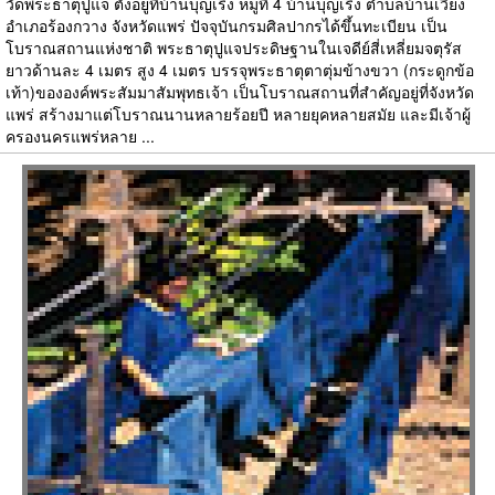
วัดพระธาตุปูแจ ตั้งอยู่ที่บ้านบุญเริง หมู่ที่ 4 บ้านบุญเริง ตำบลบ้านเวียง
อำเภอร้องกวาง จังหวัดแพร่ ปัจจุบันกรมศิลปากรได้ขึ้นทะเบียน เป็น
โบราณสถานแห่งชาติ พระธาตุปูแจประดิษฐานในเจดีย์สี่เหลี่ยมจตุรัส
ยาวด้านละ 4 เมตร สูง 4 เมตร บรรจุพระธาตุตาตุ่มข้างขวา (กระดูกข้อ
เท้า)ขององค์พระสัมมาสัมพุทธเจ้า เป็นโบราณสถานที่สำคัญอยู่ที่จังหวัด
แพร่ สร้างมาแต่โบราณนานหลายร้อยปี หลายยุคหลายสมัย และมีเจ้าผู้
ครองนครแพร่หลาย ...