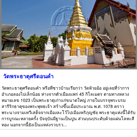
วัดพระธาตุศรีดอนคำ
วัดพระธาตุศรีดอนคำ หรือที่ชาวบ้านเรียกว่า วัดห้วยอ้อ อยู่เลยที่ว่าการ
อำเภอลองไปเล็กน้อย ห่างจากตัวเมืองแพร่ 45 กิโลเมตร ตามทางหลวง
หมายเลข 1023 เป็นพระธาตุเก่าแก่ขนาดใหญ่ ภายในบรรจุพระบรม
สารีริกธาตุของพระพุทธเจ้า สร้างขึ้นเมื่อประมาณ พ.ศ. 1078 คราว
พระนางจามเทวีเสด็จจากเมืองละโว้ไปเมืองหริภุญชัย พระธาตุแห่งนี้ได้รับ
การบูรณะหลายครั้ง ปัจจุบันมีฐานเป็นปูน ส่วนบนประดับด้วยแผ่นโลหะสี
ทอง นอกจากนี้ยังเป็นแหล่งรวบรว...