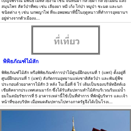
เบญจพรรณ มีพันธ์ไม้ที่สวยงาม เช่น จันทน์ผา กล้วยผา กล้วยไม้ดิน และ
สมุนไพร สัตว์ป่าที่พบ เช่น เลียงผา หมี เก้ง ไก่ป่า หมูป่า ชะมด และนก
ชนิดต่าง ๆ เช่น นกพญาไฟ ที่จะอพยพมาที่นี้ในฤดูหนาวที่ทำการอุทยานฯ
อยู่ห่างจากตัวเมืองแ...
พิพิธภัณฑ์ไม้สัก
พิพิธภัณฑ์ไม้สัก หรือพิพิธภัณฑ์การป่าไม้ศูนย์ฝึกอบรมที่ 1 (แพร่) ตั้งอยู่ที่
ศูนย์ฝึกอบรมที่ 1 (แพร่) สังกัดกรมอุทยานแห่งชาติสัตว์ป่า และพันธุ์พืช
ประกอบด้วยอาคารไม้สัก 3 หลัง ในเนื้อที่ 6 ไร่ เดิมเป็นของบริษัทอีสต์เอ
เชียติคจากประเทศเดนมาร์ก ซึ่งได้รับสัมปทานทำไม้สักบริเวณริมแม่น้ำ
ยมในสมัยรัชการที่ 5 อาคารเหล่านี้ใช้เป็นที่ทำการ ที่พักผู้บริหาร และเจ้า
หน้าที่ของบริษัท เมื่อหมดสัมปทานไปทางภาครัฐจึงได้เป็นโรงเ...