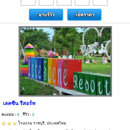
เลคซีน รีสอร์ท
คะแนน :
9
รีวิว :
2
โรงแรม
ราชบุรี, ประเทศไทย