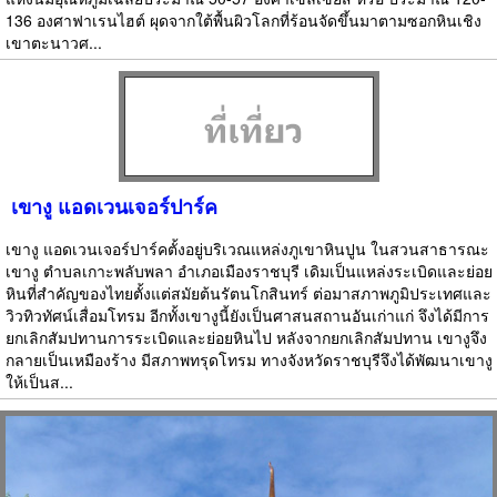
136 องศาฟาเรนไฮต์ ผุดจากใต้พื้นผิวโลกที่ร้อนจัดขึ้นมาตามซอกหินเชิง
เขาตะนาวศ...
เขางู แอดเวนเจอร์ปาร์ค
เขางู แอดเวนเจอร์ปาร์คตั้งอยู่บริเวณแหล่งภูเขาหินปูน ในสวนสาธารณะ
เขางู ตำบลเกาะพลับพลา อำเภอเมืองราชบุรี เดิมเป็นแหล่งระเบิดและย่อย
หินที่สำคัญของไทยตั้งแต่สมัยต้นรัตนโกสินทร์ ต่อมาสภาพภูมิประเทศและ
วิวทิวทัศน์เสื่อมโทรม อีกทั้งเขางูนี้ยังเป็นศาสนสถานอันเก่าแก่ จึงได้มีการ
ยกเลิกสัมปทานการระเบิดและย่อยหินไป หลังจากยกเลิกสัมปทาน เขางูจึง
กลายเป็นเหมืองร้าง มีสภาพทรุดโทรม ทางจังหวัดราชบุรีจึงได้พัฒนาเขางู
ให้เป็นส...