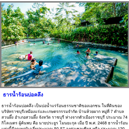
ธารน้ำร้อนบ่อคลึง
ธารน้ำร้อนบ่อคลึง เป็นบ่อน้ำแร่ร้อนธรรมชาติของเอกชน ในที่ดินของ
บริษัทราชบุรีเหมืองแร่และเกษตรกรรมจำกัด บ้านห้วยผาก หมู่ที่ 7 ตำบล
สวนผึ้ง อำเภอสวนผึ้ง จังหวัด ราชบุรี ห่างจากตัวเมืองราชบุรี ประมาณ 74
กิโลเมตร ผู้ค้นพบ คือ นายประยูร โมนยะกุล เมื่อ ปี พ.ศ. 2468 ธารน้ำร้อน
แห่งนี้มีอุณหภูมิเฉลี่ยประมาณ 50-57 องศาเซลเซียส หรือ ประมาณ 120-