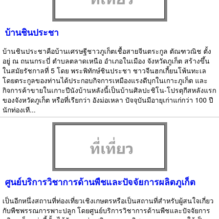
บ้านชินประชา
บ้านชินประชาคือบ้านเศรษฐีชาวภูเก็ตเชื้อสายจีนตระกูล ตัณฑวณิช ตั้ง
อยู่ ณ ถนนกระบี่ ตำบลตลาดเหนือ อำเภอในเมือง จังหวัดภูเก็ต สร้างขึ้น
ในสมัยรัชกาลที่ 5 โดย พระพิทักษ์ชินประชา ชาวจีนฮกเกี้ยนโพ้นทะเล
โดยตระกูลของท่านได้ประกอบกิจการเหมืองแรงดีบุกในเกาะภูเก็ต และ
กิจการค้าขายในเกาะปีนังบ้านหลังนี้เป็นบ้านศิลปะชิโน-โปรตุกีสหลังแรก
ของจังหวัดภูเก็ต หรือที่เรียกว่า อังม่อเหลา ปัจจุบันมีอายุเก่าแก่กว่า 100 ปี
นักท่องเที...
ศูนย์บริการวิชาการด้านพืชและปัจจัยการผลิตภูเก็ต
เป็นอีกหนึ่งสถานที่ท่องเที่ยวเชิงเกษตรหรือเป็นสถานที่สำหรับผู้สนใจเกี่ยว
กับพืชพรรณการพาะปลูก โดยศูนย์บริการวิชาการด้านพืชและปัจจัยการ