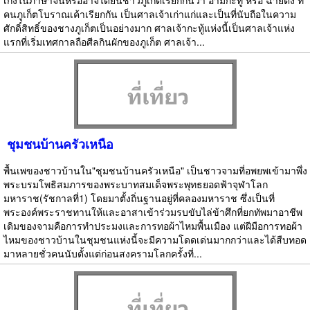
คนภูเก็ตโบราณเค้าเรียกกัน เป็นศาลเจ้าเก่าแก่และเป็นที่นับถือในความ
ศักดิ์สิทธิ์ของชางภูเก็ตเป็นอย่างมาก ศาลเจ้ากะทู้แห่งนี้เป็นศาลเจ้าแห่ง
แรกที่เริ่มเทศกาลถือศีลกินผักของภูเก็ต ศาลเจ้า...
ชุมชนบ้านครัวเหนือ
พื้นเพของชาวบ้านใน"ชุมชนบ้านครัวเหนือ" เป็นชาวจามที่อพยพเข้ามาพึ่ง
พระบรมโพธิสมภารของพระบาทสมเด็จพระพุทธยอดฟ้าจุฬาโลก
มหาราช(รัชกาลที่1) โดยมาตั้งถิ่นฐานอยู่ที่คลองมหาราช ซึ่งเป็นที่
พระองค์พระราชทานให้และอาสาเข้าร่วมรบขับไล่ข้าศึกที่ยกทัพมาอาชีพ
เดิมของจามคือการทำประมงและการทอผ้าไหมพื้นเมือง แต่ฝีมือการทอผ้า
ไหมของชาวบ้านในชุมชนแห่งนี้จะมีความโดดเด่นมากกว่าและได้สืบทอด
มาหลายชั่วคนนับตั้งแต่ก่อนสงครามโลกครั้งที่...