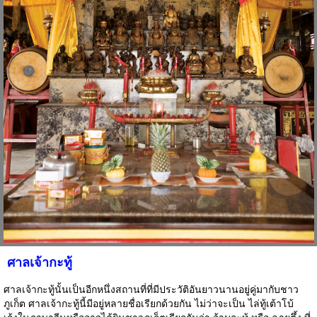
ศาลเจ้ากะทู้
ศาลเจ้ากะทู้นั้นเป็นอีกหนึ่งสถานที่ที่มีประวัติอันยาวนานอยู่คู่มากับชาว
ภูเก็ต ศาลเจ้ากะทู้นี้มีอยู่หลายชื่อเรียกด้วยกัน ไม่ว่าจะเป็น ไล่ทู้เต้าโบ้
เก้งในภาษาจีนหรืออาจได้ยินชาวภูเก็ตเรียกกันว่า อ้ามกะทู้ หรือ ฉายตึ้ง ที่