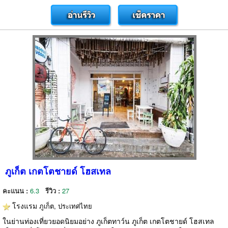
ภูเก็ต เกตโตชายด์ โฮสเทล
คะแนน :
6.3
รีวิว :
27
โรงแรม
ภูเก็ต, ประเทศไทย
ในย่านท่องเที่ยวยอดนิยมอย่าง ภูเก็ตทาว์น ภูเก็ต เกตโตชายด์ โฮสเทล