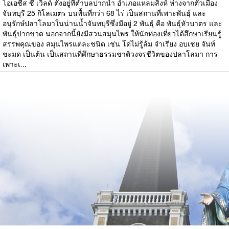
โอเอซีส ซี เวิลด์ ตั้งอยู่ที่ตำบลปากน้ำ อำเภอแหลมสิงห์ ห่างจากตัวเมือง
จันทบุรี 25 กิโลเมตร บนพื้นที่กว่า 68 ไร่ เป็นสถานที่เพาะพันธุ์ และ
อนุรักษ์ปลาโลมาในน่านน้ำจันทบุรีซึ่งมีอยู่ 2 พันธุ์ คือ พันธุ์หัวบาตร และ
พันธุ์ปากขวด นอกจากนี้ยังมีสวนสมุนไพร ให้นักท่องเที่ยวได้สึกษาเรียนรู้
สรรพคุณของ สมุนไพรแต่ละชนิด เช่น โด่ไม่รู้ล้ม จำเรียง อบเชย จันท์
ชะมด เป็นต้น เป็นสถานที่ศึกษาธรรมชาติวงจรชีวิตของปลาโลมา การ
เพาะเ...