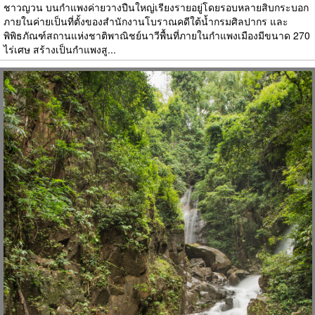
ชาวญวน บนกำแพงค่ายวางปืนใหญ่เรียงรายอยู่โดยรอบหลายสิบกระบอก
ภายในค่ายเป็นที่ตั้งของสำนักงานโบราณคดีใต้น้ำกรมศิลปากร และ
พิพิธภัณฑ์สถานแห่งชาติพาณิชย์นาวีพื้นที่ภายในกำแพงเมืองมีขนาด 270
ไร่เศษ สร้างเป็นกำแพงสู...