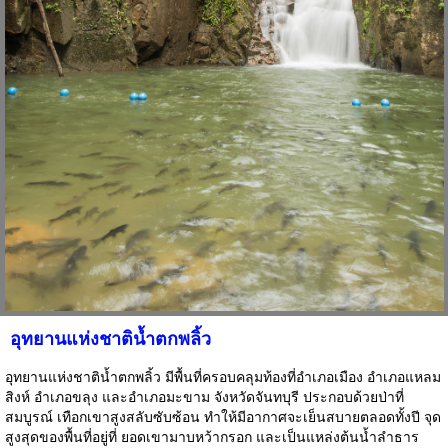
อุทยานแห่งชาติน้ำตกพลิ้ว
อุทยานแห่งชาติน้ำตกพลิ้ว มีพื้นที่ครอบคลุมท้องที่อำเภอเมือง อำเภอแหลม
สิงห์ อำเภอขลุง และอำเภอมะขาม จังหวัดจันทบุรี ประกอบด้วยป่าที่
สมบูรณ์ เทือกเขาสูงสลับซับซ้อน ทำให้มีอากาศจะเย็นสบายตลอดทั้งปี จุด
สูงสุดของพื้นที่อยู่ที่ ยอดเขามาบหว้ากรอก และเป็นแหล่งต้นน้ำลำธาร