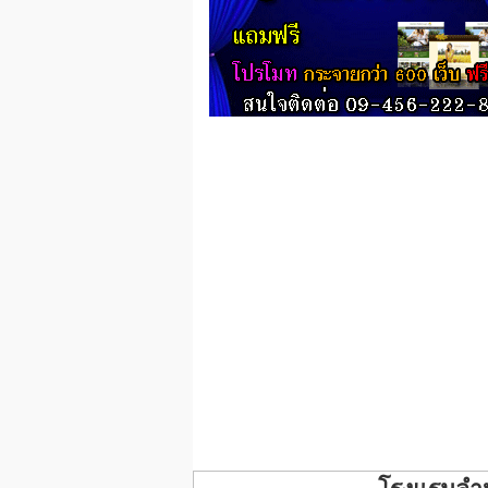
โรงแรมลำป