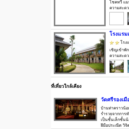
โชคทวี แมน
ความสะดวกม
โรงแรม
โรง
เชิญเข้าพ
ความสะดวกม
ที่เที่ยวใกล้เคียง
วัดศรีรองเมื
บ้านท่าคราวน้อย
ร่ำรวยจากการทำไ
เป็นชั้นเล็กชั
ฝีมือประณีต วิ