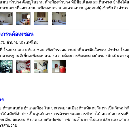
ชัน ลำปาง ตั้งอยู่ในย่าน ตัวเมืองลำปาง ที่มีชื่อเสียงและเดินทางเข้าถึงได
ากมายที่ออกแบบมาเพื่อมอบความสะดวกสบายสูงสุดแก่ผู้เข้าพัก สิ่งอำนวย
แกรนด์อเมซอน
แรม
ลำปาง, ประเทศไทย
ักที่ โรงแรมแกรนด์อเมซอน เพื่อสำรวจความน่าตื่นตาตื่นใจของ ลำปาง โร
าตรฐานดีเยี่ยมเพื่อตอบสนองความต้องการที่แตกต่างกันของนักเดินทางทุกประเภ
อง
 ตำบลสบตุ๋ย อำเภอเมือง ในเขตเทศบาลเมืองด้านทิศตะวันตก เป็นวัดพม่าที่ส
ม้สมัยที่ลำปางเป็นศูนย์กลางการค้าขายและการทำป่าไม้ สถาปัตยกรรมที่สำคั
้นน้อย มียอดแหลม 9 ยอด แบบศิลปะพม่า เพดานเป็นลายไม้แกะสลัก และเส
จิตรสวยงาม