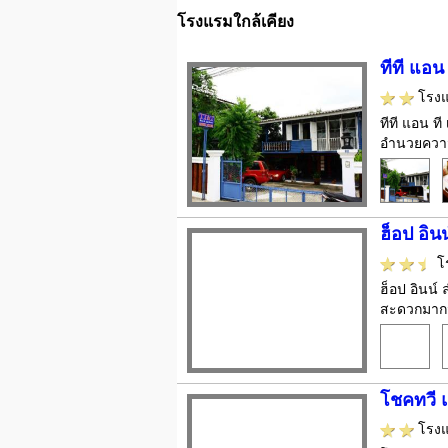
โรงแรมใกล้เคียง
ทีที แอน
โรง
ทีที แอน ที
อำนวยความ
ฮ็อป อิน
โ
ฮ็อป อินน์
สะดวกมากมา
โชคทวี 
โรง