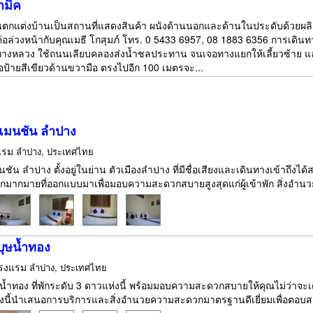
ามิค
นตกแต่งบ้านเป็นสถานที่แสดงสินค้า ผนังด้านนอกและด้านในประดับด้วยผล
ต่อล่วงหน้ากับคุณเมธี โกสุมภ์ โทร. 0 5433 6957, 08 1883 6356 การเดิน
ทางหลวง ใช้ถนนเลียบคลองส่งน้ำชลประทาน จนเจอทางแยกให้เลี้ยวซ้าย 
จอป้ายสีเขียวด้านขวามือ ตรงไปอีก 100 เมตรจะ...
แมนชัน ลำปาง
แรม
ลำปาง, ประเทศไทย
ชัน ลำปาง ตั้งอยู่ในย่าน ตัวเมืองลำปาง ที่มีชื่อเสียงและเดินทางเข้าถึงได
ากมายที่ออกแบบมาเพื่อมอบความสะดวกสบายสูงสุดแก่ผู้เข้าพัก สิ่งอำนวย
ุษน้ำทอง
รงแรม
ลำปาง, ประเทศไทย
้ำทอง ที่พักระดับ 3 ดาวแห่งนี้ พร้อมมอบความสะดวกสบายให้คุณไม่ว่าจะเด
งนี้นำเสนอการบริการและสิ่งอำนวยความสะดวกมาตรฐานดีเยี่ยมเพื่อตอบสน