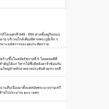
ิโลเมตรที่ 649 - 650 ศาลตั้งอยู่ริมถนน
กมาย บริเวณใกล้เคียงมีศาลพระภูมิเล็ก ๆ
งนี้มักแวะนมัสการและจุดประทัดถวาย
ร้างขึ้นในสมัยรัชกาลที่ 5 โดยคหบดีที่
ญได้แก่ วิหารไม้ซึ่งมีหลังคาจั่วซ้อนกัน
ากลมใหญ่จำหลักลวดลายประดับด้วยกระจกสี
ำนานสืบเนื่องมาตั้งแต่สมัยพระนางจามเทวี
ยกซ้ายไปประมาณ ๑๐๐ เมตร