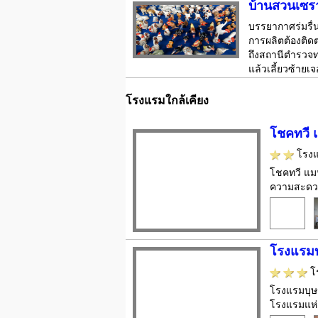
บ้านสวนเซร
บรรยากาศร่มรื่
การผลิตต้องติด
ถึงสถานีตำรวจ
แล้วเลี้ยวซ้ายเ
โรงแรมใกล้เคียง
โชคทวี 
โรง
โชคทวี แมน
ความสะดวกม
โรงแรมบ
โ
โรงแรมบุษน
โรงแรมแห่