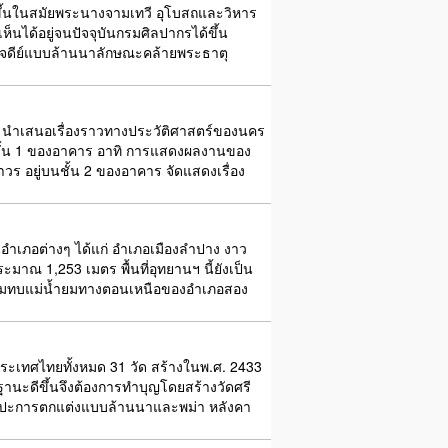
งขึ้นในสมัยพระนางจามเทวี อุโบสถและวิหาร
็นได้อยู่จนปัจจุบันกรมศิลปากรได้ขึ้น
เจดีย์แบบล้านนาลักษณะคล้ายพระธาตุ
าง นำเสนอเรื่องราวทางประวัติศาสตร์ของนคร
ณชั้น 1 ของอาคาร อาทิ การแสดงผลงานของ
ร อยู่บนชั้น 2 ของอาคาร จัดแสดงเรื่อง
นอำเภอต่างๆ ได้แก่ อำเภอเมืองลำปาง งาว
มาณ 1,253 เมตร พื้นที่อุทยานฯ นี้ยังเป็น
ไปสมทบแม่น้ำยมทางตอนเหนือของอำเภอสอง
ในประเทศไทยทั้งหมด 31 วัด สร้างในพ.ศ. 2433
ฐานะดีขึ้นจึงต้องการทำบุญโดยสร้างวัดศรี
้มีศิลปะการตกแต่งแบบล้านนาและพม่า หลังคา