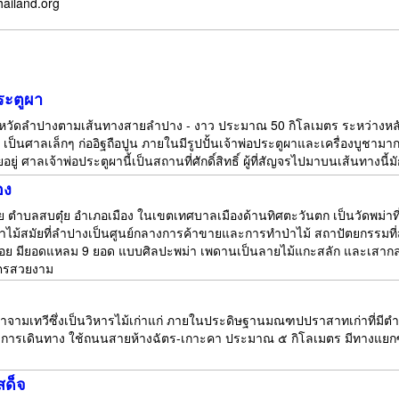
hailand.org
ระตูผา
จังหวัดลำปางตามเส้นทางสายลำปาง - งาว ประมาณ 50 กิโลเมตร ระหว่างหลักก
เป็นศาลเล็กๆ ก่ออิฐถือปูน ภายในมีรูปปั้นเจ้าพ่อประตูผาและเครื่องบูชามา
ยู่ ศาลเจ้าพ่อประตูผานี้เป็นสถานที่ศักดิ์สิทธิ์ ผู้ที่สัญจรไปมาบนเส้นทา
อง
 ตำบลสบตุ๋ย อำเภอเมือง ในเขตเทศบาลเมืองด้านทิศตะวันตก เป็นวัดพม่าที่ส
ม้สมัยที่ลำปางเป็นศูนย์กลางการค้าขายและการทำป่าไม้ สถาปัตยกรรมที่สำคั
้นน้อย มียอดแหลม 9 ยอด แบบศิลปะพม่า เพดานเป็นลายไม้แกะสลัก และเส
จิตรสวยงาม
จ้าจามเทวีซึ่งเป็นวิหารไม้เก่าแก่ ภายในประดิษฐานมณฑปปราสาทเก่าที่มีต
๕๓ การเดินทาง ใช้ถนนสายห้างฉัตร-เกาะคา ประมาณ ๕ กิโลเมตร มีทางแ
สด็จ