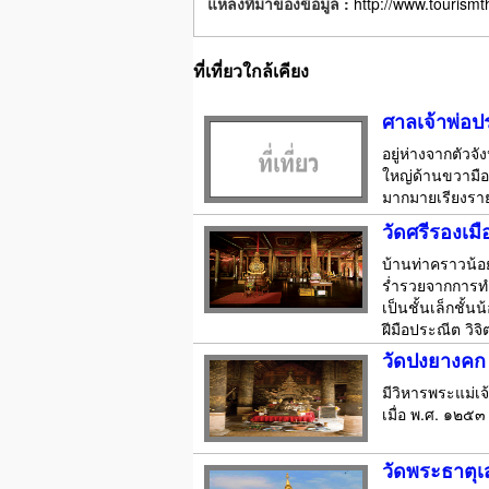
แหล่งที่มาของข้อมูล :
http://www.tourismt
ที่เที่ยวใกล้เคียง
ศาลเจ้าพ่อป
อยู่ห่างจากตัว
ใหญ่ด้านขวามือ 
มากมายเรียงรายอ
วัดศรีรองเมื
บ้านท่าคราวน้อย
ร่ำรวยจากการทำไ
เป็นชั้นเล็กชั
ฝีมือประณีต วิ
วัดปงยางคก
มีวิหารพระแม่เ
เมื่อ พ.ศ. ๑๒
วัดพระธาตุเ