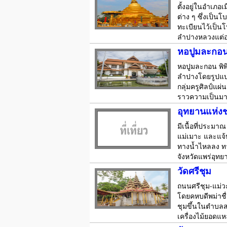
ตั้งอยู่ในอำเภ
ต่าง ๆ ซึ่งเป็น
ทะเบียนไว้เป็น
ลำปางหลวงแต่องค์
หอปูมละกอ
หอปูมละกอน พ
ลำปางโดยรูปแบบ
กลุ่มครูศิลป์แ
ราวความเป็นมาข
อุทยานแห่งช
มีเนื้อที่ประม
แม่เมาะ และแจ้ห
ทางน้ำไหลลง ทา
จังหวัดแพร่อุทย
วัดศรีชุม
ถนนศรีชุม-แม่วะ
โดยคหบดีพม่าชื
ชุมขึ้นในตำบลสว
เครื่องไม้ยอดแ