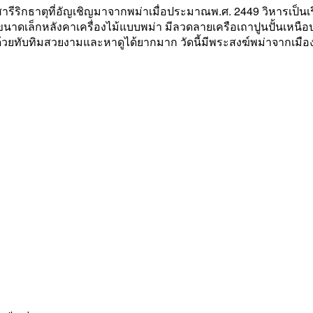
สารีริกธาตุที่อัญเชิญมาจากพม่าเมื่อประมาณพ.ศ. 2449 วิหารเป็น
ขนาดเล็กหลังคาเครื่องไม้แบบพม่า มีลวดลายเครือเถาปูนปั้นเห
บด้วยทับทิมสวยงามและหาดูได้ยากมาก วัดนี้มีพระสงฆ์พม่าจากเมือ