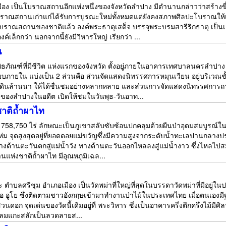
อเมือง เป็นโบราณสถานอีกแห่งหนึ่งของจังหวัดลำปาง มีตำนานกล่าวว่าสร้า
โบราณสถานเก่าแก่ได้รับการบูรณะใหม่ทั้งหมดแต่ยังคงสภาพศิลปะโบราณให้เห
โบราณสถานของชาติแล้ว องค์พระธาตุเสด็จ บรรจุพระบรมสารีริกธาตุ เป็น
เล็กกว่า นอกจากนี้ยังมีวิหารใหญ่ เรียกว่า ...
น
ิพิธภัณฑ์ที่มีชีวิต แห่งแรกของจังหวัด ตั้งอยู่ภายในอาคารเทศบาลนครลำป
ภายใน แบ่งเป็น 2 ส่วนคือ ส่วนจัดแสดงนิทรรศการหมุนเวียน อยู่บริเว
ผ่นดินล้านนา ให้ได้ชื่นชมอย่างหลากหลาย และส่วนการจัดแสดงนิทรรศการถาว
องลำปางในอดีต เปิดให้ชมในวันพุธ-วันอาท...
าติถ้ำผาไท
าณ 758,750 ไร่ ลักษณะเป็นภูเขาสลับซับซ้อนปกคลุมด้วยผืนป่าอุดมสมบูรณ์ใ
่ม จุดสูงสุดอยู่ที่ยอดดอยแม่ขวัญซึ่งมีความสูงจากระดับน้ำทะเลปานกลางประ
งด้านตะวันตกสู่แม่น้ำวัง ทางด้านตะวันออกไหลลงสู่แม่น้ำงาว ซึ่งไหล
านแห่งชาติถ้ำผาไท มีอุณหภูมิเฉล...
 ตำบลศรีชุม อำเภอเมือง เป็นวัดพม่าที่ใหญ่ที่สุดในบรรดาวัดพม่าที่มีอยู่
่อ อูโย ซึ่งติดตามชาวอังกฤษเข้ามาทำงานป่าไม้ในประเทศไทย เมื่อตนเองมี
นดอก จุดเด่นของวัดนี้เดิมอยู่ที่ พระวิหาร ซึ่งเป็นอาคารครึ่งตึกครึ่งไม
หลมแกะสลักเป็นลวดลายส...