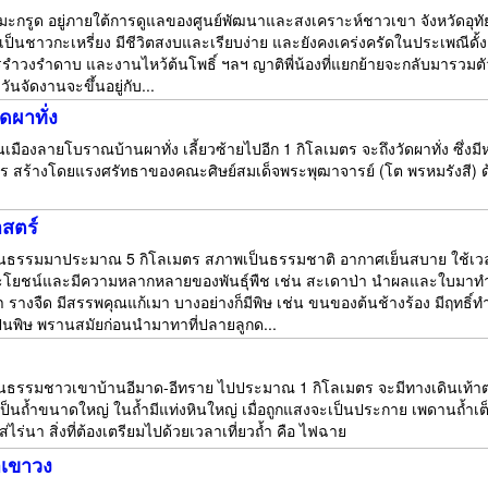
มะกรูด อยู่ภายใต้การดูแลของศูนย์พัฒนาและสงเคราะห์ชาวเขา จังหวัดอุทัยธาน
ป็นชาวกะเหรี่ยง มีชีวิตสงบและเรียบง่าย และยังคงเคร่งครัดในประเพณีดั้ง
การรำวงรำดาบ และงานไหว้ต้นโพธิ์ ฯลฯ ญาติพี่น้องที่แยกย้ายจะกลับมารวมตั
ันจัดงานจะขึ้นอยู่กับ...
ดผาทั่ง
้นเมืองลายโบราณบ้านผาทั่ง เลี้ยวซ้ายไปอีก 1 กิโลเมตร จะถึงวัดผาทั่ง ซึ่
ตร สร้างโดยแรงศรัทธาของคณะศิษย์สมเด็จพระพุฒาจารย์ (โต พรหมรังสี) ด
สตร์
ฒนธรรมมาประมาณ 5 กิโลเมตร สภาพเป็นธรรมชาติ อากาศเย็นสบาย ใช้เวลา
มีประโยชน์และมีความหลากหลายของพันธุ์พืช เช่น สะเดาป่า นำผลและใบมาท
้า รางจืด มีสรรพคุณแก้เมา บางอย่างก็มีพิษ เช่น ขนของต้นช้างร้อง มีฤทธ
เป็นพิษ พรานสมัยก่อนนำมาทาที่ปลายลูกด...
นธรรมชาวเขาบ้านอีมาด-อีทราย ไปประมาณ 1 กิโลเมตร จะมีทางเดินเท้าต่
ป็นถ้ำขนาดใหญ่ ในถ้ำมีแท่งหินใหญ่ เมื่อถูกแสงจะเป็นประกาย เพดานถ้ำเต
ส่ไร่นา สิ่งที่ต้องเตรียมไปด้วยเวลาเที่ยวถ้ำ คือ ไฟฉาย
ำเขาวง