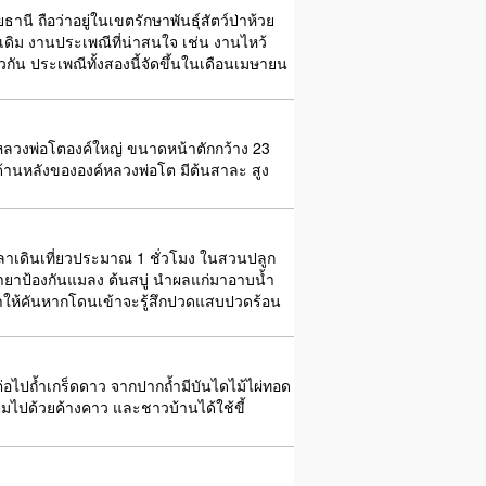
ี ถือว่าอยู่ในเขตรักษาพันธุ์สัตว์ป่าห้วย
เดิม งานประเพณีที่น่าสนใจ เช่น งานไหว้
วกัน ประเพณีทั้งสองนี้จัดขึ้นในเดือนเมษายน
งมีหลวงพ่อโตองค์ใหญ่ ขนาดหน้าตักกว้าง 23
้านหลังขององค์หลวงพ่อโต มีต้นสาละ สูง
เดินเที่ยวประมาณ 1 ชั่วโมง ในสวนปลูก
ำยาป้องกันแมลง ต้นสบู่ นำผลแก่มาอาบน้ำ
ิ์ทำให้คันหากโดนเข้าจะรู้สึกปวดแสบปวดร้อน
อไปถ้ำเกร็ดดาว จากปากถ้ำมีบันไดไม้ไผ่ทอด
็มไปด้วยค้างคาว และชาวบ้านได้ใช้ขี้