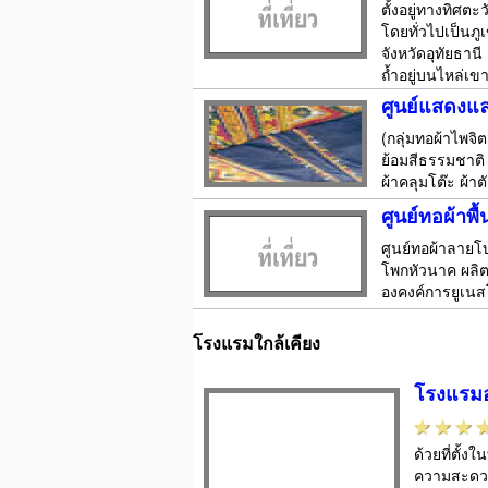
ตั้งอยู่ทางทิศต
โดยทั่วไปเป็นภู
จังหวัดอุทัยธาน
ถ้ำอยู่บนไหล่เขา
ศูนย์แสดงแล
(กลุ่มทอผ้าไพจิ
ย้อมสีธรรมชาติ
ผ้าคลุมโต๊ะ ผ้า
ศูนย์ทอผ้าพ
ศูนย์ทอผ้าลายโ
โพกหัวนาค ผลิต
องคงค์การยูเนส
โรงแรมใกล้เคียง
โรงแรมอ
ด้วยที่ตั้
ความสะดวก