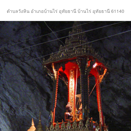
ตำบลวังหิน อำเภอบ้านไร่ อุทัยธานี บ้านไร่ อุทัยธานี 61140