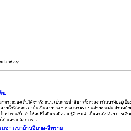
hailand.org
ย็น
สามารถมองเห็นได้จากริมถนน เป็นสายน้ำสีขาวทิ้งตัวลงมาในป่าทึบอยู่เบื้องล่า
ะสายน้ำที่ไหลลงมานั้นเป็นสายบาง ๆ ตกลงมาตรง ๆ คล้ายสายฝน ผ่านหน้าผา
่เป็นป่ารกครึ้ม ทำให้คนที่ได้ยืนชมมีความรู้สึกชุ่มฉ่ำเย็นตามไปด้วย การเด
งได้ แต่หากต้องการ...
รรมชาวเขาบ้านอีมาด-อีทราย