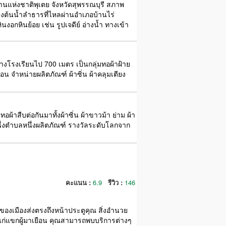
ทยานแห่งชาติพุเตย จังหวัดสุพรรณบุรี สภาพ
่งต้นน้ำลำธารที่ไหลผ่านอำเภอบ้านไร่
นงอกหินย้อย เช่น รูปเจดีย์ อ่างน้ำ ทางเข้า
ยข้างโรงเรียนไป 700 เมตร เป็นกลุ่มทอผ้าฝ้าย
 จำหน่ายผลิตภัณฑ์ ผ้าซิ่น ผ้าคลุมเตียง
สืบต่อกันมาทั้งผ้าซิ่น ผ้าขาวม้า ย่าม ผ้า
่งตำบลหนึ่งผลิตภัณฑ์ รางวัลระดับโลกจาก
คะแนน :
6.9
รีวิว :
146
ของเมืองส่งตรงถึงหน้าประตูคุณ สิ่งอำนวย
แขกผู้มาเยือน คุณสามารถพบบริการต่างๆ