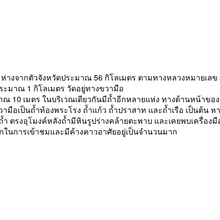
ังหิน ห่างจากตัวจังหวัดประมาณ 56 กิโลเมตร ตามทางหลวงหมายเลข 
ะมาณ 1 กิโลเมตร วัดอยู่ทางขวามือ
าณ 10 เมตร ในบริเวณเดียวกันมีถ้ำอีกหลายแห่ง ทางด้านหน้าของ
ยวขวามือเป็นถ้ำท้องพระโรง ถ้ำแก้ว ถ้ำปราสาท และถ้ำเรือ เป็นต้น 
้นถ้ำ ตรงอุโมงค์หลังถ้ำมีหินรูปร่างคล้ายตะพาบ และเคยพบเครื่องมื
กในการเข้าชมและมีค้างคาวอาศัยอยู่เป็นจำนวนมาก