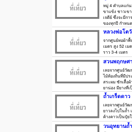
หมู่ 4 ตำบลแก่น
ขาแข้ง ชาวเขาเ
เจดีย์ ซึ่งจะมี
ของทุกปี กำหนดว
หลวงพ่อโตวั
จากศูนย์ทอผ้าพื
เมตร สูง 52 เม
ราว 3-4 เมตร
สวนพฤกษศา
เลยจากศูนย์วั
ไม้ท้องถิ่นที่
สระผม ซักเสื้อผ
ยาน่อง มียางที่
ถ้ำเกร็ดดาว
เลยจากศูนย์วัฒ
ยาวลงไปในถ้ำ เ
ค้างคาวเป็นปุ๋ยใ
วนอุทยานถ้