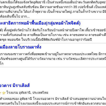
ะวันตกเฉียงใต้ของจังหวัดอุทัยธานี เป็นส่วนหนึ่งของผืนป่าตะวันตกติดกับอุ
เขาหินปูนสูงชันสลับซับซ้อน มีความลาดชันมากกว่า 35 เปอร์เซ็นต์ เป็นแหล
ี สถานที่น่าสนใจ ได้แก่ ถ้ำพุหวาย เป็นถ้ำขนาดใหญ่ ภายในถ้ำกว้างขวาง มีหิ
ต้องเดินขึ้นไป อาก...
ะสาธิตการทอผ้าพื้นเมือง(กลุ่มทอผ้าไพจิตต์)
ตต์) ตั้งอยู่หลังวัดบ้านไร่ ติดกับโรงเรียนบ้านหน้าฝายบึงตาโพ เลี้ยวเข้าซอ
 รวมทั้งรับสอนด้วย ลายที่ทอเป็นลายโบราณ เช่น ลายขอหลวง ลายขอคำเดือน
ตัดชุด หมอนขิด ในบริเวณนี้ยังมีพิพิธภัณฑ์ผ้าโบราณอายุกว่าร้อยปี
ื้นเมืองลายโบราณผาทั่ง
บราณของชาวลาวครั่งที่อยพยพเข้ามาอยู่ในภาคกลางของประเทศไทย มีการทอผ้า
ภัณฑ์ของทางศูนย์ได้รับรางวัลมากมาย เช่น รางวัลชนะเลิศการประกวดหนึ
โก
วตาร มิราเคิลส์
โรงแรม
อุทัยธานี, ประเทศไทย
งในทำเลทองของ อุทัยธานี โรงแรมอวตาร มิราเคิลส์ นำเสนอทุกความน่าสนใจ
ครบครันในโรงแรมแห่งนี้จะมอบประสบการณ์การเข้าพักอันสะดวกสบายแก่