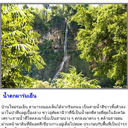
น้ำตกผาร่มเย็น
บ้านใหม่ร่มเย็น สามารถมองเห็นได้จากริมถนน เป็นสายน้ำสีขาวทิ้งตัวลง
มาในป่าทึบอยู่เบื้องล่าง ชาวอุทัยธานีว่าที่นี่เป็นน้ำตกที่สวยที่สุดในจังหวัด
เพราะสายน้ำที่ไหลลงมานั้นเป็นสายบาง ๆ ตกลงมาตรง ๆ คล้ายสายฝน
ผ่านหน้าผาดินที่มีมอสสีเขียวเกาะอยู่เต็มไปหมด ประกอบกับพื้นที่เป็นป่ารก