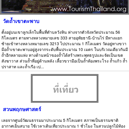
วัดถ้ำเขาตะพาบ
ตั้งอยู่บนเขาลูกเล็กในพื้นที่ตำบลวังหิน ห่างจากตัวจังหวัดประมาณ 56
กิโลเมตร ตามทางหลวงหมายเลข 333 สายอุทัยธานี-บ้านไร่ มีทางแยก
ซ้ายเข้าทางหลวงหมายเลข 3213 ไปประมาณ 1 กิโลเมตร วัดอยู่ทางขวา
มือถ้ำเขาตะพาบอยู่สูงจากระดับพื้นประมาณ 10 เมตร ในบริเวณเดียวกันมี
ถ้ำอีกหลายแห่ง ทางด้านหน้าของถ้ำได้สร้างพระพุทธรูปและจัดเป็นเขต
สังฆาวาส ส่วนถ้ำที่อยู่ด้านหลัง เลี้ยวขวามือเป็นถ้ำท้องพระโรง ถ้ำแก้ว ถ้ำ
ปราสาท และถ้ำเรือ เป...
สวนพฤกษศาสตร์
เลยจากศูนย์วัฒนธรรมมาประมาณ 5 กิโลเมตร สภาพเป็นธรรมชาติ
อากาศเย็นสบาย ใช้เวลาเดินเที่ยวประมาณ 1 ชั่วโมง ในสวนปลูกไม้ท้อง