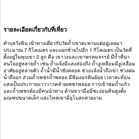
รายละเอียดเกี่ยวกับที่เที่ยว
ตำบลวังหิน เข้าทางเดียวกับวัดถ้ำเขาตะพาบแต่อยู่เลยมา
ประมาณ 7 กิโลเมตร และแยกซ้ายไปอีก 1 กิโลเมตร เป็นวัดที่
ตั้งอยู่ในหุบเขา 2 ลูก คือ เขาวงและเขาพรหมจรรย์ มีถ้ำที่น่า
สนใจอยู่หลายถ้ำ เช่น ถ้ำแจ้งมีแสงส่องถึง ถ้ำงูเหลือมมีงูเหลือม
อาศัยอยู่หลายตัว ถ้ำน้ำมีน้ำขังตลอด ช่วงแล้งน้ำถึงเข่า ช่วงฝน
น้ำถึงอก ส่วนถ้ำเพชรถ้ำพลอย มีหินงอกหินย้อย เวลาสะท้อน
แสงเป็นประกายแวววาวคล้ายเพชรพลอย การเข้าชมถ้ำแก้ว
และถ้ำเพชรต้องมีคนนำทาง ด้านขวามือมีชะง่อนหินสูงตั้ง
มณฑปขนาดเล็ก และไหล่เขามีอุโบสถสวยงาม