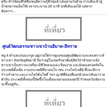
ครึ้ม ทำให้คนที่ได้ยืนชมมีความรู้สึกชุ่มฉ่ำเย็นตามไปด้วย การเดินเข้าสู่
น้ำตกผาร่มเย็นใช้เวลาประมาณ 20 นาที ปกติเดินเองได้ แต่หาก
ต้องการ...
ศูนย์วัฒนธรรมชาวเขาบ้านอีมาด-อีทราย
หมู่ 4 ตำบลแก่นมะกรูด อยู่ภายใต้การดูแลของศูนย์พัฒนาและสงเคราะห์
ชาวเขา จังหวัดอุทัยธานี ถือว่าอยู่ในเขตรักษาพันธุ์สัตว์ป่าห้วยขาแข้ง
ชาวเขาเป็นชาวกะเหรี่ยง มีชีวิตสงบและเรียบง่าย และยังคงเคร่งครัดใน
ประเพณีดั้งเดิม งานประเพณีที่น่าสนใจ เช่น งานไหว้เจดีย์ ซึ่งจะมีการ
รำวงรำดาบ และงานไหว้ต้นโพธิ์ ฯลฯ ญาติพี่น้องที่แยกย้ายจะกลับมารวม
ตัวกัน ประเพณีทั้งสองนี้จัดขึ้นในเดือนเมษายนของทุกปี กำหนดวันจัดงาน
จะขึ้นอยู่กับ...