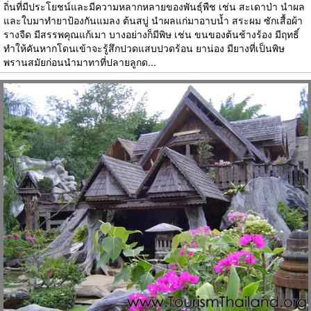
ถิ่นที่มีประโยชน์และมีความหลากหลายของพันธุ์พืช เช่น สะเดาป่า นำผล
และใบมาทำยาป้องกันแมลง ต้นสบู่ นำผลแก่มาอาบน้ำ สระผม ซักเสื้อผ้า
รางจืด มีสรรพคุณแก้เมา บางอย่างก็มีพิษ เช่น ขนของต้นช้างร้อง มีฤทธิ์
ทำให้คันหากโดนเข้าจะรู้สึกปวดแสบปวดร้อน ยาน่อง มียางที่เป็นพิษ
พรานสมัยก่อนนำมาทาที่ปลายลูกด...