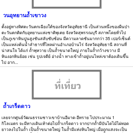
วนอุทยานถ้ำเขาวง
ตั้งอยู่ทางทิศตะวันตกเฉียงใต้ของจังหวัดอุทัยธานี เป็นส่วนหนึ่งของผืนป่า
ตะวันตกติดกับอุทยานแห่งชาติพุเตย จังหวัดสุพรรณบุรี สภาพโดยทั่วไป
เป็นภูเขาหินปูนสูงชันสลับซับซ้อน มีความลาดชันมากกว่า 35 เปอร์เซ็นต์
เป็นแหล่งต้นน้ำลำธารที่ไหลผ่านอำเภอบ้านไร่ จังหวัดอุทัยธานี สถานที่
น่าสนใจ ได้แก่ ถ้ำพุหวาย เป็นถ้ำขนาดใหญ่ ภายในถ้ำกว้างขวาง มี
หินงอกหินย้อย เช่น รูปเจดีย์ อ่างน้ำ ทางเข้าถ้ำอยู่บนไหล่เขาต้องเดินขึ้น
ไป อาก...
ถ้ำเกร็ดดาว
เลยจากศูนย์วัฒนธรรมชาวเขาบ้านอีมาด-อีทราย ไปประมาณ 1
กิโลเมตร จะมีทางเดินเท้าต่อไปถ้ำเกร็ดดาว จากปากถ้ำมีบันไดไม้ไผ่ทอด
ยาวลงไปในถ้ำ เป็นถ้ำขนาดใหญ่ ในถ้ำมีแท่งหินใหญ่ เมื่อถูกแสงจะเป็น