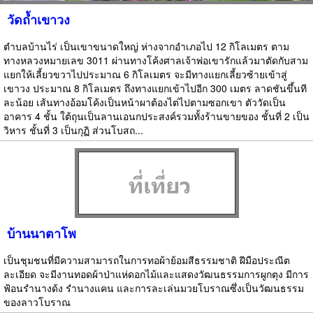
วัดถ้ำเขาวง
ตำบลบ้านไร่ เป็นเขาขนาดใหญ่ ห่างจากอำเภอไป 12 กิโลเมตร ตาม
ทางหลวงหมายเลข 3011 ผ่านทางโค้งศาลเจ้าพ่อเขารักแล้วมาตัดกับสาม
แยกให้เลี้ยวขวาไปประมาณ 6 กิโลเมตร จะมีทางแยกเลี้ยวซ้ายเข้าสู่
เขาวง ประมาณ 8 กิโลเมตร ถึงทางแยกเข้าไปอีก 300 เมตร ลาดชันขึ้นที
ละน้อย เส้นทางอ้อมโค้งเป็นหน้าผาต้องไต่ไปตามซอกเขา ตัววัดเป็น
อาคาร 4 ชั้น ใต้ถุนเป็นลานเอนกประสงค์รวมทั้งร้านขายของ ชั้นที่ 2 เป็น
วิหาร ชั้นที่ 3 เป็นกุฏิ ส่วนโบสถ...
บ้านนาตาโพ
เป็นชุมชนที่มีความสามารถในการทอผ้าย้อมสีธรรมชาติ ฝีมือประณีต
ละเอียด จะมีงานทอดผ้าป่าแห่ดอกไม้และแสดงวัฒนธรรมการผูกตุง มีการ
ฟ้อนรำนางด้ง รำนางแคน และการละเล่นมวยโบราณซึ่งเป็นวัฒนธรรม
ของลาวโบราณ