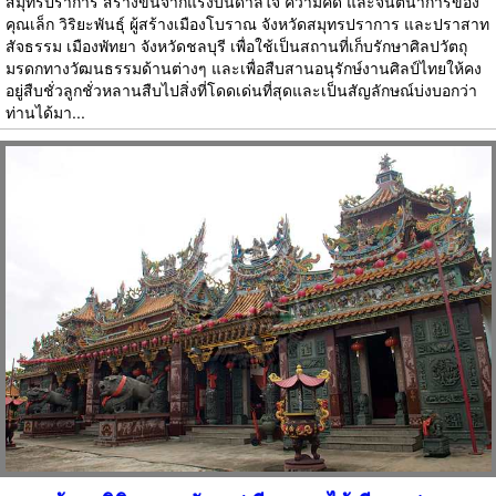
สมุทรปราการ สร้างขึ้นจากแรงบันดาลใจ ความคิด และจินตนาการของ
คุณเล็ก วิริยะพันธุ์ ผู้สร้างเมืองโบราณ จังหวัดสมุทรปราการ และปราสาท
สัจธรรม เมืองพัทยา จังหวัดชลบุรี เพื่อใช้เป็นสถานที่เก็บรักษาศิลปวัตถุ
มรดกทางวัฒนธรรมด้านต่างๆ และเพื่อสืบสานอนุรักษ์งานศิลป์ไทยให้คง
อยู่สืบชั่วลูกชั่วหลานสืบไปสิ่งที่โดดเด่นที่สุดและเป็นสัญลักษณ์บ่งบอกว่า
ท่านได้มา...