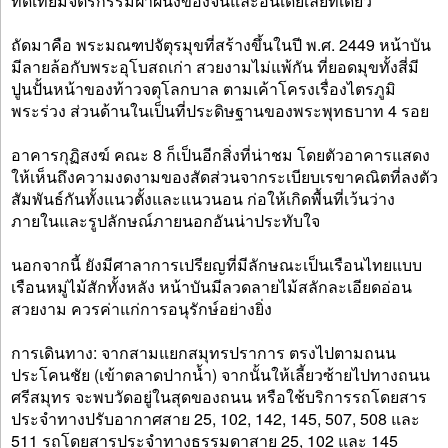
ทัดเทียมจิตรกรรมฝาผนังของจีนและอินเดียเลยทีเดียว
ถัดมาคือ พระมณฑปจัตุรมุขที่สร้างขึ้นในปี พ.ศ. 2449 หน้าบัน
มีลายล้อกับพระอุโบสถเก่า สวยงามไม่แพ้กัน ที่ยอดมุขทั้งสี่มี
ปูนปั้นหน้าของท้าวจตุโลกบาล ตามเค้าโครงเรื่องไตรภูมิ
พระร่วง ส่วนด้านในเป็นที่ประดิษฐานของพระพุทธบาท 4 รอย
อาคารกุฏิสงฆ์ คณะ 8 ก็เป็นอีกสิ่งที่น่าชม โดยตัวอาคารแสดง
ให้เห็นถึงความงดงามของสัดส่วนจากระเบียบเรขาคณิตที่ลงตัว
สัมพันธ์กันทั้งแนวตั้งและแนวนอน ก่อให้เกิดพื้นที่เว้นว่าง
ภายในและรูปลักษณ์ภายนอกอันน่าประทับใจ
นอกจากนี้ ยังมีศาลาการเปรียญที่มีลักษณะเป็นเรือนไทยแบบ
เรือนหมู่ไม้สักทั้งหลัง หน้าบันมีลวดลายไม้สลักละเอียดอ่อน
สวยงาม ควรค่าแก่การอนุรักษ์อย่างยิ่ง
การเดินทาง: จากสามแยกสมุทรปราการ ตรงไปตามถนน
ประโคนชัย (เข้าตลาดปากน้ำ) จากนั้นให้เลี้ยวซ้ายไปทางถนน
ศรีสมุทร จะพบวัดอยู่ในสุดของถนน หรือใช้บริการรถโดยสาร
ประจำทางปรับอากาศสาย 25, 102, 142, 145, 507, 508 และ
511 รถโดยสารประจำทางธรรมดาสาย 25, 102 และ 145