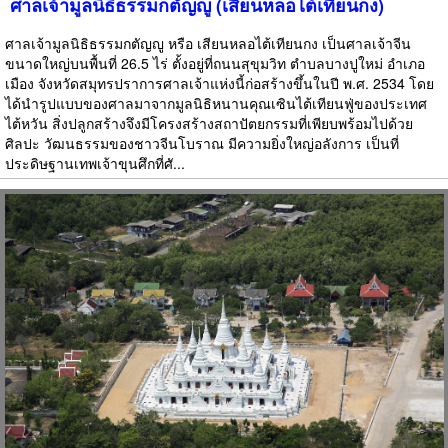
ศาลเจ้ามูลนิธิธรรมกตัญญู (เสียนหลอไต้เทียนกง)
ศาลเจ้ามูลนิธิธรรมกตัญญู หรือ เสียนหลอไต้เทียนกง เป็นศาลเจ้าจีน
ขนาดใหญ่บนพื้นที่ 26.5 ไร่ ตั้งอยู่ที่ถนนสุขุมวิท ตำบลบางปูใหม่ อำเภอ
เมือง จังหวัดสมุทรปราการศาลเจ้าแห่งนี้ก่อสร้างขึ้นในปี พ.ศ. 2534 โดย
ได้นำรูปแบบของศาลมาจากมูลนิธิหนานคุณเซินไต้เทียนฟู่ของประเทศ
ไต้หวัน สิ่งปลูกสร้างจึงมีโครงสร้างสถาปัตยกรรมที่เพียบพร้อมไปด้วย
ศิลปะ วัฒนธรรมของชาวจีนโบราณ มีความยิ่งใหญ่อลังการ เป็นที่
ประดิษฐานเทพเจ้าขุนศึกที่ศั...