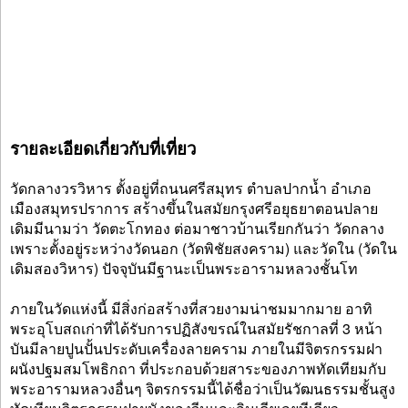
รายละเอียดเกี่ยวกับที่เที่ยว
วัดกลางวรวิหาร ตั้งอยู่ที่ถนนศรีสมุทร ตำบลปากน้ำ อำเภอ
เมืองสมุทรปราการ สร้างขึ้นในสมัยกรุงศรีอยุธยาตอนปลาย
เดิมมีนามว่า วัดตะโกทอง ต่อมาชาวบ้านเรียกกันว่า วัดกลาง
เพราะตั้งอยู่ระหว่างวัดนอก (วัดพิชัยสงคราม) และวัดใน (วัดใน
เดิมสองวิหาร) ปัจจุบันมีฐานะเป็นพระอารามหลวงชั้นโท
ภายในวัดแห่งนี้ มีสิ่งก่อสร้างที่สวยงามน่าชมมากมาย อาทิ
พระอุโบสถเก่าที่ได้รับการปฏิสังขรณ์ในสมัยรัชกาลที่ 3 หน้า
บันมีลายปูนปั้นประดับเครื่องลายคราม ภายในมีจิตรกรรมฝา
ผนังปฐมสมโพธิกถา ที่ประกอบด้วยสาระของภาพทัดเทียมกับ
พระอารามหลวงอื่นๆ จิตรกรรมนี้ได้ชื่อว่าเป็นวัฒนธรรมชั้นสูง