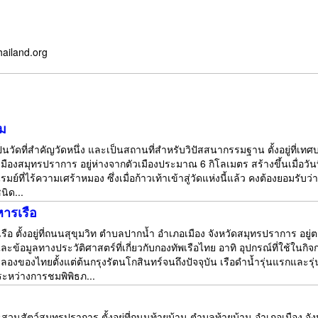
hailand.org
ม
นวัดที่สำคัญวัดหนึ่ง และเป็นสถานที่สำหรับวิปัสสนากรรมฐาน ตั้งอยู่ที่เ
มืองสมุทรปราการ อยู่ห่างจากตัวเมืองประมาณ 6 กิโลเมตร สร้างขึ้นเมื่อวั
มย์ที่ไร้ความเศร้าหมอง ซึ่งเมื่อก้าวเท้าเข้าสู่วัดแห่งนี้แล้ว คงต้องยอมรับว่าที่แ
ิด...
หารเรือ
รือ ตั้งอยู่ที่ถนนสุขุมวิท ตำบลปากน้ำ อำเภอเมือง จังหวัดสมุทรปราการ อยู
 และข้อมูลทางประวัติศาสตร์ที่เกี่ยวกับกองทัพเรือไทย อาทิ อุปกรณ์ที่ใช้ในก
องของไทยตั้งแต่ต้นกรุงรัตนโกสินทร์จนถึงปัจจุบัน เรือดำน้ำรุ่นแรกและร
นระหว่างการชมพิพิธภ...
วนสัตว์สมุทรปราการ ตั้งอยู่ที่ถนนท้ายบ้าน ตำบลท้ายบ้าน อำเภอเมือง จังหว