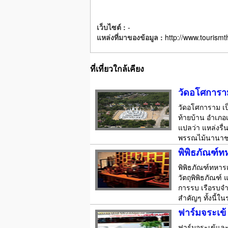
เว็บไซต์ :
-
แหล่งที่มาของข้อมูล :
http://www.tourismt
ที่เที่ยวใกล้เคียง
วัดอโศการา
วัดอโศการาม เป็
ท้ายบ้าน อำเภอเ
แปลว่า แหล่งรื่นร
พรรณไม้นานาชน
พิพิธภัณฑ์ท
พิพิธภัณฑ์ทหารเ
วัตถุพิพิธภัณฑ์
การรบ เรือรบจำล
สำคัญๆ ทั้งนี้ใ
ฟาร์มจระเข้
ฟาร์มจระเข้และส