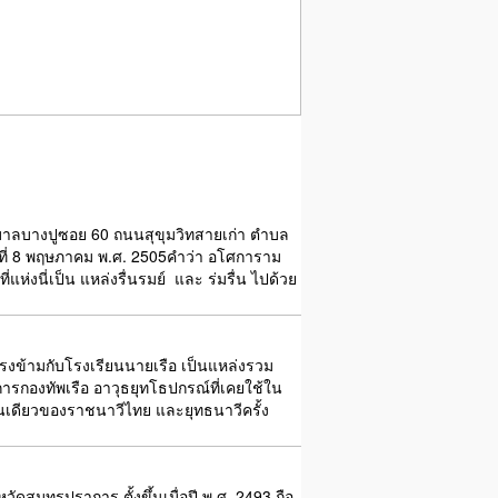
ทศบาลบางปูซอย 60 ถนนสุขุมวิทสายเก่า ตำบล
นที่ 8 พฤษภาคม พ.ศ. 2505คำว่า อโศการาม
ห่งนี่เป็น แหล่งรื่นรมย์  และ ร่มรื่น ไปด้วย
่ตรงข้ามกับโรงเรียนนายเรือ เป็นแหล่งรวม
ิจการกองทัพเรือ อาวุธยุทโธปกรณ์ที่เคยใช้ใน
ุ่นเดียวของราชนาวีไทย และยุทธนาวีครั้ง
ัดสมุทรปราการ ตั้งขึ้นเมื่อปี พ.ศ. 2493 ถือ