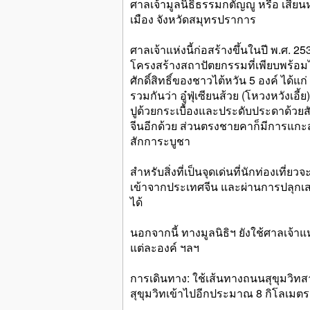
ศาลเจ้ามูลนิธิธรรมกตัญญู หรือ เสียนห
เมือง จังหวัดสมุทรปราการ
ศาลเจ้าแห่งนี้ก่อสร้างขึ้นในปี พ.ศ.
โครงสร้างสถาปัตยกรรมที่เพียบพร้อมไ
ศักดิ์สิทธิ์ของชาวไต้หวัน 5 องค์ ได้แก
รวมกันว่า อู๋ฟุ่เซียนส้วย (โหวงหวั
ปูด้วยกระเบื้องและประดับประดาด้วยสั
จีนอีกด้วย ส่วนตรงชายคาก็มีการแกะส
สักการะบูชา
สำหรับสิ่งที่เป็นจุดเด่นที่นักท่องเที
เข้าจากประเทศจีน และผ่านการปลุกเสกแล้
ได้
นอกจากนี้ ทางมูลนิธิฯ ยังใช้ศาลเจ้า
แต่ละองค์ ฯลฯ
การเดินทาง: ใช้เส้นทางถนนสุขุมวิท
สุขุมวิทเข้าไปอีกประมาณ 8 กิโลเมตร