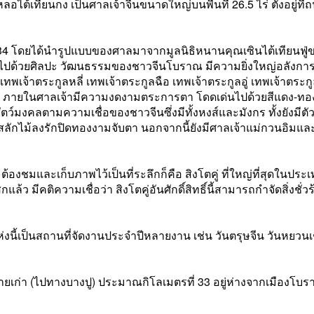
ลอไต้เทียนกง เป็นศาลเจ้าจีนขนาดใหญ่บนพื้นที่ 26.5 ไร่ ตั้งอยู่ท
 2534 โดยได้นำรูปแบบของศาลมาจากมูลนิธิหนานคุณเซินไต้เทียนฟู่ขอ
ปด้วยศิลปะ วัฒนธรรมของชาวจีนโบราณ มีความยิ่งใหญ่อลังการ เป
่ เทพเจ้าตระกูลหลี่ เทพเจ้าตระกูลฉือ เทพเจ้าตระกูลอู่ เทพเจ้าตระกู
งเอี้ย) ภายในศาลเจ้ามีความงดงามตระการตา โดดเด่นไปด้วยสีแดง-
ตว์มงคลตามความเชื่อของชาวจีนซึ่งมีทั้งหงส์และมังกร ทั้งยังมี
ลักไม้ลงรักปิดทองงามจับตา นอกจากนี้ยังมีศาลเจ้าแม่กวนอิมและเ
่ยวจะต้องชมและเก็บภาพไว้เป็นที่ระลึกก็คือ สิงโตคู่ ที่ใหญ่ที่สุด
ว มีคติความเชื่อว่า สิงโตคู่อันศักดิ์สิทธิ์นี้สามารถกำจัดสิ่งชั่วร
แห่งนี้เป็นสถานที่จัดงานประจำปีหลายงาน เช่น วันตรุษจีน วันหยว
สายเก่า (ไปทางบางปู) ประมาณกิโลเมตรที่ 33 อยู่ห่างจากเมือ