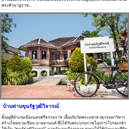
พระศิวนาฏราช...
บ้านท่านขุนรัฐวุฒิวิจารณ์
ตั้งอยู่ที่อำเภอเมืองนครศรีธรรมราช เยื้องกับวัดพระมหาธาตุวรมหาวิหาร
สร้างโดยนายเขียน มาลยานนท์ ซึ่งได้รับพระบรมราชโองการโปรดเกล้า
ให้เป็น "ขุนรัฐวุฒิวิจารณ์" นายอำเภอเมืองกลาย ต่อมาได้ใช้บ้านและที่ดิน