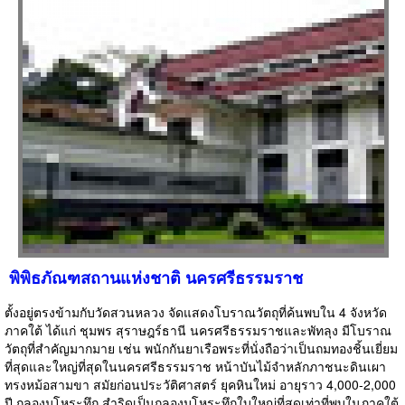
พิพิธภัณฑสถานแห่งชาติ นครศรีธรรมราช
ตั้งอยู่ตรงข้ามกับวัดสวนหลวง จัดแสดงโบราณวัตถุที่ค้นพบใน 4 จังหวัด
ภาคใต้ ได้แก่ ชุมพร สุราษฎร์ธานี นครศรีธรรมราชและพัทลุง มีโบราณ
วัตถุที่สำคัญมากมาย เช่น พนักกันยาเรือพระที่นั่งถือว่าเป็นถมทองชิ้นเยี่ยม
ที่สุดและใหญ่ที่สุดในนครศรีธรรมราช หน้าบันไม้จำหลักภาชนะดินเผา
ทรงหม้อสามขา สมัยก่อนประวัติศาสตร์ ยุคหินใหม่ อายุราว 4,000-2,000
ปี กลองมโหระทึก สำริดเป็นกลองมโหระทึกใบใหญ่ที่สุดเท่าที่พบในภาคใต้