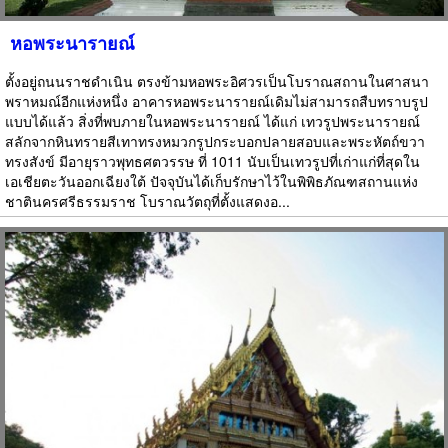
หอพระนารายณ์
ตั้งอยู่ถนนราชดำเนิน ตรงข้ามหอพระอิศวรเป็นโบราณสถานในศาสนา
พราหมณ์อีกแห่งหนึ่ง อาคารหอพระนารายณ์เดิมไม่สามารถสืบทราบรูป
แบบได้แล้ว สิ่งที่พบภายในหอพระนารายณ์ ได้แก่ เทวรูปพระนารายณ์
สลักจากหินทรายสีเทาทรงหมวกรูปกระบอกปลายสอบและพระหัตถ์ขวา
ทรงสังข์ มีอายุราวพุทธศตวรรษ ที่ 1011 นับเป็นเทวรูปที่เก่าแก่ที่สุดใน
เอเชียตะวันออกเฉียงใต้ ปัจจุบันได้เก็บรักษาไว้ในพิพิธภัณฑสถานแห่ง
ชาตินครศรีธรรมราช โบราณวัตถุที่ตั้งแสดงอ...