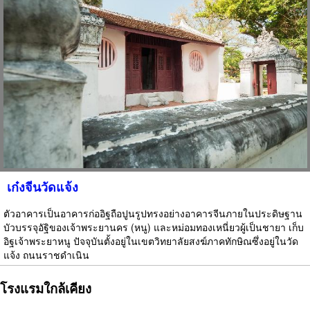
เก๋งจีนวัดแจ้ง
ตัวอาคารเป็นอาคารก่ออิฐถือปูนรูปทรงอย่างอาคารจีนภายในประดิษฐาน
บัวบรรจุอัฐิของเจ้าพระยานคร (หนู) และหม่อมทองเหนี่ยวผู้เป็นชายา เก็บ
อิฐเจ้าพระยาหนู ปัจจุบันตั้งอยู่ในเขตวิทยาลัยสงฆ์ภาคทักษิณซึ่งอยู่ในวัด
แจ้ง ถนนราชดำเนิน
โรงแรมใกล้เคียง