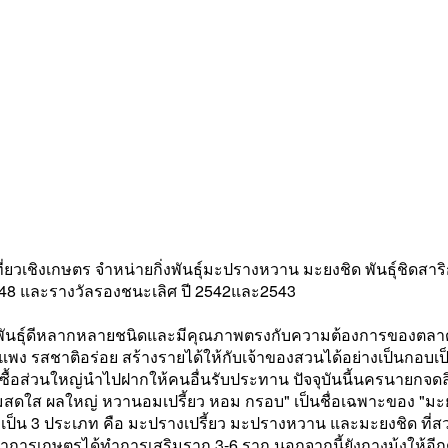
วเชิงเกษตร จำหน่ายกิ่งพันธุ์มะปรางหวาน มะยงชิด พันธุ์ชิดสาริกา
2548 และรางวัลรองชนะเลิศ ปี 2542และ2543
ไม้พันธุ์ดีหลากหลายชนิดและมีคุณภาพตรงกับความต้องการของตลาด
แพง รสชาติอร่อย สร้างรายได้ให้กับเจ้าของสวนได้อย่างเป็นกอบเป็นก
ะคนซื้อส่วนใหญ่นำไปฝากให้คนอื่นรับประทาน ปัจจุบันนี้นครนายกจ
มสดใส ผลใหญ่ หวานอมเปรี้ยว หอม กรอบ" เป็นชื่อเฉพาะของ "มะย
่งเป็น 3 ประเภท คือ มะปรางเปรี้ยว มะปรางหวาน และมะยงชิด ที่สวน
การเกษตรได้ทำการเสริมราก 3-6 ราก นอกจากนี้ยังกางมุ้งให้อีกด้