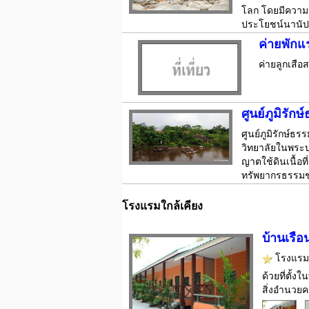
โลก โดยมีความย
ประโยชน์นานัปกา
ค่ายพักแ
ค่ายลูกเสือ
ศูนย์ภูมิรัก
ศูนย์ภูมิรักษ์ธ
วิทยาลัยในพระบ
ญาตใช้ดินเนื้อท
ทรัพยากรธรรม
โรงแรมใกล้เคียง
บ้านเรือ
โรงแร
ด้วยที่ตั้
สิ่งอำนวยค