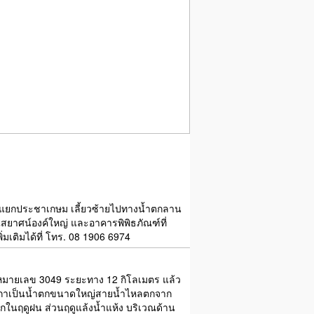
สี่แยกประชาเกษม เลี้ยวซ้ายไปทางน้ำตกลาน
ศน์องค์ใหญ่ และอาคารพิพิธภัณฑ์ที่
เติมได้ที่ โทร. 08 1906 6974
งหมายเลข 3049 ระยะทาง 12 กิโลเมตร แล้ว
ิกาเป็นน้ำตกขนาดใหญ่สายน้ำไหลตกจาก
มากในฤดูฝน ส่วนฤดูแล้งน้ำแห้ง บริเวณด้าน