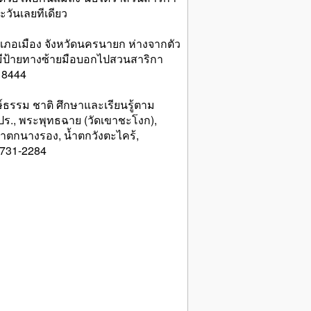
ะวันเลยทีเดียว
อำเภอเมือง จังหวัดนครนายก ห่างจากตัว
ีป้ายทางซ้ายมือบอกไปสวนสาริกา
 8444
ักษ์ธรรม ชาติ ศึกษาและเรียนรู้ตาม
ร., พระพุทธฉาย (วัดเขาชะโงก),
ำตกนางรอง, น้ำตกวังตะไคร้,
3731-2284