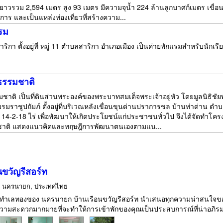
าวรวม 2,594 เมตร สูง 93 เมตร มีความจุน้ำ 224 ล้านลูกบาศก์เมตร เขื่อนข
ร และเป็นแหล่งท่องเที่ยวที่สร้างความ...
รม
สาริกา ตั้งอยู่ที่ หมู่ 11 ตำบลสาริกา อำเภอเมือง เป็นค่ายพักแรมสำหรับนัก
ษ์ธรรมชาติ
รรมชาติ เป็นที่ดินส่วนพระองค์ของพระบาทสมเด็จพระเจ้าอยู่หัว โดยมูลนิธิช
รมราชูปถัมภ์ ตั้งอยู่ที่บริเวณหลังเขื่อนขุนด่านปราการชล บ้านท่าด่า
ี่ 14-2-18 ไร่ เพื่อพัฒนาให้เกิดประโยชน์แก่ประชาชนทั่วไป จึงได้จัดทำโ
ชาติ แสดงแนวคิดและทฤษฎีการพัฒนาตนเองตามแน...
นขวัญรีสอร์ท
ม
นครนายก, ประเทศไทย
งในทำเลทองของ นครนายก บ้านเรือนขวัญรีสอร์ท นำเสนอทุกความน่าสนใจของ
วามสะดวกมากมายที่จะทำให้การเข้าพักของคุณเป็นประสบการณ์ที่น่าอภิรมย์ เพ