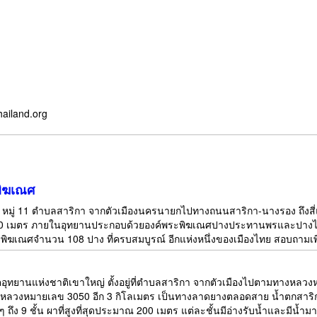
hailand.org
ิฆเณศ
 24/4 หมู่ 11 ตำบลสาริกา จากตัวเมืองนครนายกไปทางถนนสาริกา-นางรอง ถึง
0 เมตร ภายในอุทยานประกอบด้วยองค์พระพิฆเณศปางประทานพรและปางไสยา
ิฆเณศจำนวน 108 ปาง ที่ครบสมบูรณ์ อีกแห่งหนึ่งของเมืองไทย สอบถามเพิ่ม
อุทยานแห่งชาติเขาใหญ่ ตั้งอยู่ที่ตำบลสาริกา จากตัวเมืองไปตามทางหลว
งหลวงหมายเลข 3050 อีก 3 กิโลเมตร เป็นทางลาดยางตลอดสาย น้ำตกสาร
 ถึง 9 ชั้น ผาที่สูงที่สุดประมาณ 200 เมตร แต่ละชั้นมีอ่างรับน้ำและมีน้ำ