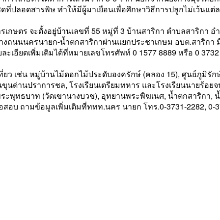
ดที่ปลอดสารพิษ ทำให้มีผู้มาเยือนเพื่อศึกษาวิธีการปลูกไม่เว้นแต่ล
ษตร จะตั้งอยู่บ้านเลขที่ 55 หมู่ที่ 3 บ้านสาริกา ตำบลสาริกา 
ทางถนนนครนายก-น้ำตกสาริกาผ่านแยกประชาเกษม อบต.สาริกา ม
เอียดเพิ่มเติมได้ที่หมายเลขโทรศัพท์ 0 1577 8889 หรือ 0 3732
งเที่ยว เช่น หมู่บ้านไม้ดอกไม้ประดับองครักษ์ (คลอง 15), ศูนย์ภูมิร
นขุนด่านปราการชล, โรงเรียนเตรียมทหาร และโรงเรียนนายร้อยจป
ะพุทธบาท (วัดเขานางบวช), อุทยานพระพิฆเนศ, น้ำตกสาริกา, น้
รือสอบ ถามข้อมูลเพิ่มเติมที่ททท.นคร นายก โทร.0-3731-2282, 0-