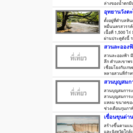
ล่างของน้ำตกมี
อุทยานวังตะ
ตั้งอยู่ที่ตำบล
หมื่นนครสวรรค์ศ
เนื้อที่ 1,500 
ผ่านประตูดังนี้
สวนละอองฟ
สวนละอองฟ้า มีพื
ลึก ตำบลเขาพระ 
เชื่อมโยงกับเก
หลายสวนที่กำห
สวนบุญสมก
สวนบุญสมการเกษ
สวนบุญสมการเกษ
แหลม ขนาดของผ
ช่วงเดือนกุมภาพ
เขื่อนขุนด่
สร้างขึ้นตามแน
และจังหวัดใกล้เ