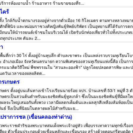
บริการห้องอาบน้ำ ร้านอาหาร ร้านขายของที่ร...
ไคร้
หินตั้ง ใกล้กับน้ำตกนางรองอยู่ห่างจากตัวเมือง 16 กิโลเมตร ตามทางหลวง
ักดิ์พินิจ และหม่อมราชวงศ์หญิงพันธุ์ทิพย์บริพัตร เป็นอุทยานที่ได้รับกา
ไร่ มีถนนให้นำรถยนต์เข้าชมในบริเวณได้ เปิดรับนักท่องเที่ยวทั่วไปทั้งประเ
 รถทุกประเภท คันละ 2...
้า
้นที่กว่า 30 ไร่ ตั้งอยู่บ้านหุบลึก ตำบลเขาพระ เป็นแหล่งรวบรวมทุเรียนโบราณพั
อำเภอเมือง จังหวัดนครนายก ความพิเศษของสวนทุเรียนแห่งนี้คือ เป็นการปล
ษตรแนวคิดวิถีใหม่ พืชพรรณใน "สวนละอองฟ้า" ปลูกโดยปลอดสารพิษ และป
นดวันเวลาของผลผลิตต...
ารเกษตร
ตร ตั้งอยู่บนเส้นทางเข้าโรงเรียนนายร้อย จปร. บ้านเลขที่ 53/1 หมู่ที่ 
ตรเป็นสวนต้นตำหรับมะยงชิดพันธุ์ทูลเกล้า ซึ่งเป็นมะยงชิดพันธุ์ที่มีผลใ
ลจะใหญ่เสมอกันทั้งพวง เวลามีผลดกเต็มต้นและผลสุกสีเหลืองส้มห้อยเ
ันธ์ จึงเป็นที่นิยมในตลาดผลไม้สำหรับมะย...
านปราการชล (เขื่อนคลองท่าด่าน)
วพระราชดำริของพระบาทสมเด็จพระเจ้าอยู่หัว เพื่อบรรเทาความทุกข์เรื
คียง ตัวเขื่อนประกอบด้วยเขื่อนหลักและเขื่อนรอง สร้างด้วยคอนกรีตบดอัด ปั