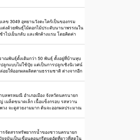
หมายเลข 3049 อุทยานวังตะไคร้เป็นของกรม
รตกแต่งด้วยพันธุ์ไม้ดอกไม้ประดับนานาพรรณใน
ภทเช้าไปเย็นกลับ และพักค้างแรม โดยคิดค่า
นธุ์ดั้งเดิมกว่า 50 พันธุ์ ตั้งอยู่ที่บ้านหุบ
ูกแบบไม่ใช้ปุ๋ย แต่เป็นการปลูกเชิงนิเวศน์
ล่อยให้ออกผลผลิตตามธรรมชาติ ต่างจากอีก
3 ตำบลพรหมณี อำเภอเมือง จังหวัดนครนายก
หญ่ เมล็ดขนาดเล็ก เนื้อแข็งกรอบ รสหวาน
ป็นพวง จะดูสวยงามมาก ต้นจะออกผลประมาณ
่องการจัดสรรทรัพยากรน้ำของชาวนครนายก
จจุบันเป็นเขื่อนคอนกรีตบดอัดที่ยาวที่สุดใน