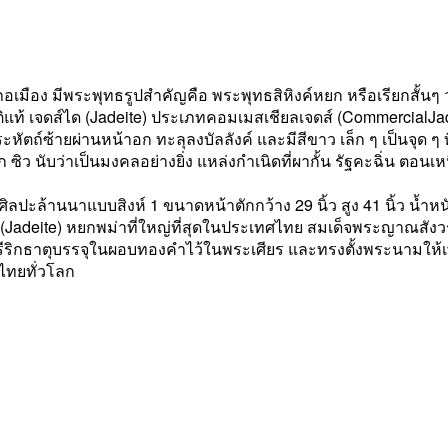
เภอเมือง มีพระพุทธรูปสำคัญคือ พระพุทธสิหิงค์หยก หรือเรียกสั้นๆ ว
แท้ เจดส์ได (Jadeite) ประเภทคอมเมสเชียลเจดส์ (CommercialJad
พระหัตถ์ซ้ายผ่านหน้าอก ทะลุลงบัลลังค์ และมีสีขาว เล็ก ๆ เป็นจุด ๆ 
ซิว นับว่าเป็นมงคลอย่างยิ่ง แหล่งกำเนิดที่ผากั้น รัฐคะฉิ่น ตอ
ปะล้านนาแบบสิงห์ 1 ขนาดหน้าตักกว้าง 29 นิ้ว สูง 41 นิ้ว น้ำหน
 (Jadeite) หยกพม่าที่ใหญ่ที่สุดในประเทศไทย สมเด็จพระญาณสัง
ริกธาตุบรรจุในผอบทองคำไว้ในพระเศียร และทรงตั้งพระนามให้เพ
ไทยทั่วโลก