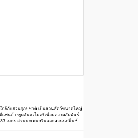
ร ใกล้กับสวนรุกขชาติ เป็นสวนสัตว์ขนาดใหญ่
ีแพนด้า ฑูตสันถวไมตรีเชื่อมความสัมพันธ์
าว 133 เมตร สวนนกเพนกวินและสวนนกฟิ้นช์