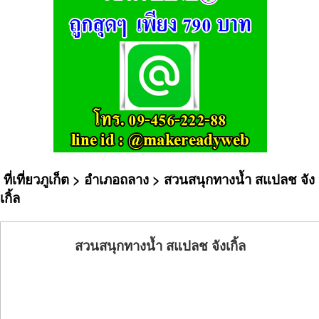
ที่เที่ยวภูเก็ต
>
อำเภอถลาง
> สวนสนุกทางน้ำ สแปลช จัง
เกิ้ล
สวนสนุกทางน้ำ สแปลช จังเกิ้ล