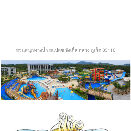
สวนสนุกทางน้ำ สแปลช จังเกิ้ล ถลาง ภูเก็ต 83110