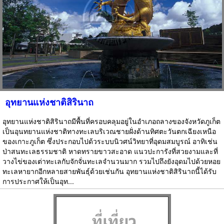
อุทยานแห่งชาติสิรินาถ
อุทยานแห่งชาติสิรินาถมีพื้นที่ครอบคลุมอยู่ในอำเภอถลางของจังหวัดภูเก็ต
เป็นอุนทยานแห่งชาติทางทะเลบริเวณชายฝั่งด้านทิศตะวันตกเฉียงเหนือ
ของเกาะภูเก็ต ซึ่งประกอบไปด้วระบบนิวศน์วิทยาที่อุดมสมบูรณ์ อาทิเช่น
ป่าสนทะเลธรรมชาติ หาดทรายขาวสะอาด แนวปะการังที่สวยงามและที่
วางไข่ของเต่าทะเลกับจักจั่นทะเลจำนวนมาก รวมไปถึงยังอุดมไปด้วยหอย
ทะเลหายากอีกหลายสายพันธุ์ด้วยเช่นกัน อุทยานแห่งชาติสิรินาถนี้ได้รับ
การประกาศให้เป็นอุท...