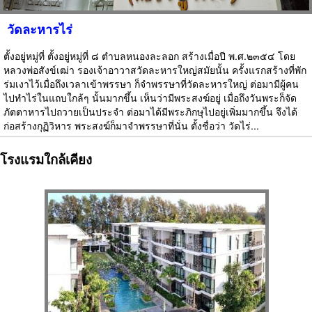
วัดละหารไร่
ตั้งอยู่หมู่ที่ ตั้งอยู่หมู่ที่ ๘ ตำบลหนองละลอก สร้างเมื่อปี พ.ศ.๒๓๕๔ โดย
หลวงพ่อสังข์เฒ่า รองเจ้าอาวาสวัดละหารใหญ่สมัยนั้น ครั้งแรกสร้างที่พัก
ร่มเงาไว้เมื่อถึงเวลาเข้าพรรษา ก็จำพรรษาที่วัดละหารใหญ่ ต่อมามีผู้คน
ไปทำไร่ในแถบใกล้ๆ นั้นมากขึ้น เห็นว่ามีพระสงฆ์อยู่ เมื่อถึงวันพระก็จัด
ภัตตาหารไปถวายเป็นประจำ ต่อมาได้มีพระภิกษุไปอยู่เพิ่มมากขึ้น จึงได้
ก่อสร้างกุฏิวิหาร พระสงฆ์ก็มาจำพรรษาที่นั่น ตั้งชื่อว่า วัดไร่...
โรงแรมใกล้เคียง