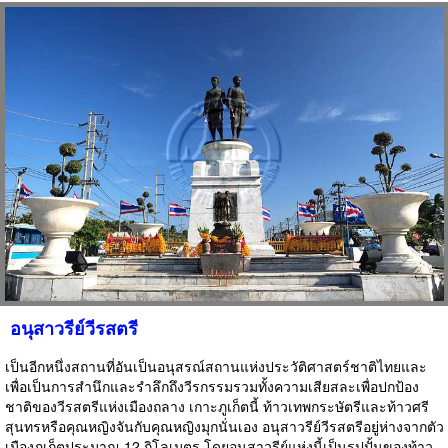
อนุสาวรีย์วีรสตรี
เป็นอีกหนึ่งสถานที่อันเป็นอนุสรณ์สถานแห่งประวัติศาสตร์ชาติไทยและ
เพื่อเป็นการสำนึกและรำลึกถึงวีรกรรมรวมทั้งความเสียสละเพื่อปกป้อง
ชาติของวีรสตรีแห่งเมืองถลาง เกาะภูเก็ตนี้ ท้าวเทพกระษัตรีและท้าวศรี
สุนทรหรือคุณหญิงจันกับคุณหญิงมุกนั่นเอง อนุสาวรีย์วีรสตรีอยู่ห่างจากตัว
เมืองภูเก็ตประมาณ 12 กิโลเมตร โดยอนุสาวรีย์แห่งนี้เป็นรูปปั้นของท้าว