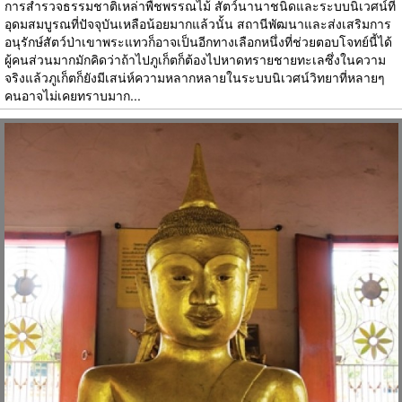
การสำรวจธรรมชาติเหล่าพืชพรรณไม้ สัตว์นานาชนิดและระบบนิเวศน์ที่
อุดมสมบูรณที่ปัจจุบันเหลือน้อยมากแล้วนั้น สถานีพัฒนาและส่งเสริมการ
อนุรักษ์สัตว์ป่าเขาพระแทวก็อาจเป็นอีกทางเลือกหนึ่งที่ช่วยตอบโจทย์นี้ได้
ผู้คนส่วนมากมักคิดว่าถ้าไปภูเก็ตก็ต้องไปหาดทรายชายทะเลซึ่งในความ
จริงแล้วภูเก็ตก็ยังมีเสน่ห์ความหลากหลายในระบบนิเวศน์วิทยาที่หลายๆ
คนอาจไม่เคยทราบมาก...