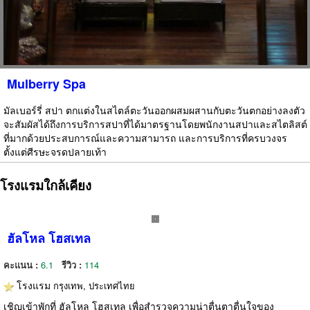
Mulberry Spa
มัลเบอร์รี่ สปา ตกแต่งในสไตล์ตะวันออกผสมผสานกับตะวันตกอย่างลงตัว
จะสัมผัสได้ถึงการบริการสปาที่ได้มาตรฐานโดยพนักงานสปาและสไตลิสต์
ที่มากด้วยประสบการณ์และความสามารถ และการบริการที่ครบวงจร
ตั้งแต่ศีรษะจรดปลายเท้า
โรงแรมใกล้เคียง
ฮัลโหล โฮสเทล
คะแนน :
6.1
รีวิว :
114
โรงแรม
กรุงเทพ, ประเทศไทย
เชิญเข้าพักที่ ฮัลโหล โฮสเทล เพื่อสำรวจความน่าตื่นตาตื่นใจของ