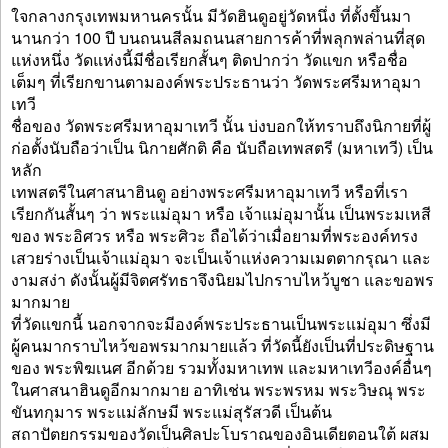
ใจกลางกรุงเทพมหานครนั้น มีวัดฮินดูอยู่วัดหนึ่ง ที่ตั้งขึ้นมา
นานกว่า 100 ปี บนถนนสีลมถนนสายการค้าที่พลุกพล่านที่สุด
แห่งหนึ่ง วัดแห่งนี้มีชื่อเรียกสั้นๆ ติดปากว่า วัดแขก หรือชื่อ
เต็มๆ ที่เรียกขานตามองค์พระประธานว่า วัดพระศรีมหาอุมา
เทวี
ชื่อของ วัดพระศรีมหาอุมาเทวี นั้น บ่งบอกให้ทราบถึงนิกายที่ผู้
ก่อตั้งนับถือว่าเป็น นิกายศักติ คือ นับถือเทพสตรี (มหาเทวี) เป็น
หลัก
เทพสตรีในศาสนาฮินดู อย่างพระศรีมหาอุมาเทวี หรือที่เรา
เรียกกันสั้นๆ ว่า พระแม่อุมา หรือ เจ้าแม่อุมานั้น เป็นพระมเหสี
ของ พระอิศวร หรือ พระศิวะ ถือได้ว่าเมื่อยามที่พระองค์ทรง
เสวยร่างเป็นเจ้าแม่อุมา จะเป็นเจ้าแห่งความเมตตากรุณา และ
งามสง่า ดังนั้นผู้มีจิตศรัทธาจึงนิยมไปกราบไหว้บูชา และขอพร
มากมาย
ที่วัดแขกนี้ นอกจากจะมีองค์พระประธานเป็นพระแม่อุมา ซึ่งมี
ผู้คนมากราบไหว้ขอพรมากมายแล้ว ที่วัดนี้ยังเป็นที่ประดิษฐาน
ของ พระพิฆเนศ อีกด้วย รวมทั้งมหาเทพ และมหาเทวีองค์อื่นๆ
ในศาสนาฮินดูอีกมากมาย อาทิเช่น พระพรหม พระวิษณุ พระ
ขันทกุมาร พระแม่ลักษมี พระแม่สุรัสวดี เป็นต้น
สถาปัตยกรรมของวัดเป็นศิลปะโบราณของอินเดียตอนใต้ ผสม