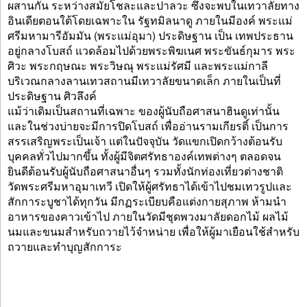
ผสานกัน ระหว่างสมัยโชละและปาลวะ ซึ่งจะพบในเทวาลัยทาง
อินเดียตอนใต้โดยเฉพาะใน รัฐทมิลนาดู ภายในมีองค์ พระแม่
ศรีมหามารีอัมมัน (พระแม่อุมา) ประดิษฐาน เป็น เทพประธาน
อยู่กลางโบสถ์ แวดล้อมไปด้วยพระพิฆเนศ พระขันธ์กุมาร พระ
ศิวะ พระกฤษณะ พระวิษณุ พระแม่รัศมี และพระแม่กาลี
บริเวณกลางลานเทวสถานมีเทวาลัยขนาดเล็ก ภายในเป็นที่
ประดิษฐาน ศิวลึงค์
แม้ว่าเดิมเป็นสถานที่เฉพาะ ของผู้นับถือศาสนาฮินดูเท่านั้น
และในช่วงบ่ายจะมีการปิดโบสถ์ เพื่ออ่านรามเกียรติ์ เป็นการ
สรรเสริญพระเป็นเจ้า แต่ในปัจจุบัน วัดแขกเปิดกว้างต้อนรับ
บุคคลทั่วไปมากขึ้น ทั้งผู้มีจิตศรัทธาองค์เทพต่างๆ ตลอดจน
ยินดีต้อนรับผู้นับถือศาสนาอื่นๆ รวมทั้งนักท่องเที่ยวต่างชาติ
วัดพระศรีมหาอุมาเทวี เปิดให้ผู้ศรัทธาได้เข้าไปชมเทวรูปและ
สักการะบูชาได้ทุกวัน มีกฏระเบียบคือแต่งกายสุภาพ ห้ามนำ
อาหารของคาวเข้าไป ภายในวัดมีชุดพวงมาลัยดอกไม้ ผลไม้
นมและขนมสำหรับถวายไว้จำหน่าย เพื่อให้ผู้มาเยือนใช้สำหรับ
ถวายและทำบุญสักการะ