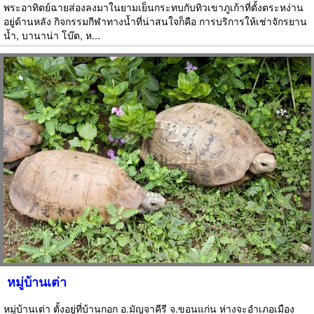
พระอาทิตย์ฉายส่องลงมาในยามเย็นกระทบกับทิวเขาภูเก้าที่ตั้งตระหง่าน
อยู่ด้านหลัง กิจกรรมกีฬาทางน้ำที่น่าสนใจก็คือ การบริการให้เช่าจักรยาน
น้ำ, บานาน่า โบ๊ต, ห...
หมู่บ้านเต่า
หมู่บ้านเต่า ตั้งอยู่ที่บ้านกอก อ.มัญจาคีรี จ.ขอนแก่น ห่างจะอำเภอเมือง