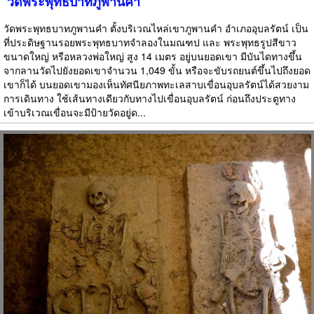
วัดพระพุทธบาทภูพานคำ
วัดพระพุทธบาทภูพานคำ ตั้งบริเวณไหล่เขาภูพานคำ อำเภออุบลรัตน์ เป็น
ที่ประดิษฐานรอยพระพุทธบาทจำลองในมณฑป และ พระพุทธรูปสีขาว
ขนาดใหญ่ หรือหลวงพ่อใหญ่ สูง 14 เมตร อยู่บนยอดเขา มีบันไดทางขึ้น
จากลานวัดไปยังยอดเขาจำนวน 1,049 ขั้น หรือจะขับรถยนต์ขึ้นไปถึงยอด
เขาก็ได้ บนยอดเขามองเห็นทัศนียภาพทะเลสาบเขื่อนอุบลรัตน์ได้สวยงาม
การเดินทาง ใช้เส้นทางเดียวกับทางไปเขื่อนอุบลรัตน์ ก่อนถึงประตูทาง
เข้าบริเวณเขื่อนจะมีป้ายวัดอยู่ด...