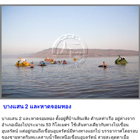
บางแสน 2 และหาดจอมทอง
บางแสน 2 และหาดจอมทอง ตั้งอยู่ที่บ้านหินเพิง ตำบลท่าเรือ อยู่ห่างจาก
อำเภอเมืองไปประมาณ 53 กิโลเมตร ใช้เส้นทางเดียวกับทางไปเขื่อน
อุบลรัตน์ แต่อยู่ก่อนถึงเขื่อนอุบลรัตน์มีทางทางแยกไป บรรยากาศโดยรอบ
ของชายหาดริมทะเลสาบน้ำจืดเหนือเขื่อนอุบลรัตน์ สวยสะดุดตาเมื่อ