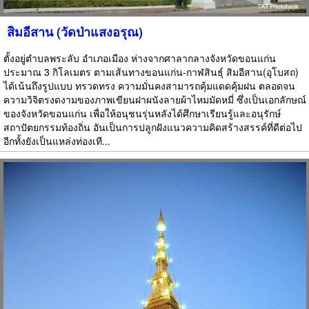
สิมอีสาน (วัดป่าแสงอรุณ)
ตั้งอยู่ตำบลพระลับ อำเภอเมือง ห่างจากศาลากลางจังหวัดขอนแก่น
ประมาณ 3 กิโลเมตร ตามเส้นทางขอนแก่น-กาฬสินธุ์ สิมอีสาน(อุโบสถ)
ได้เน้นถึงรูปแบบ ทรวดทรง ความมั่นคงสามารถคุ้มแดดคุ้มฝน ตลอดจน
ความวิจิตรงดงามของภาพเขียนฝาผนังลายผ้าไหมมัดหมี่ ซึ่งเป็นเอกลักษณ์
ของจังหวัดขอนแก่น เพื่อให้อนุชนรุ่นหลังได้ศึกษาเรียนรู้และอนุรักษ์
สถาปัตยกรรมท้องถิ่น อันเป็นการปลูกฝังแนวความคิดสร้างสรรค์ที่ดีต่อไป
อีกทั้งยังเป็นแหล่งท่องเที...