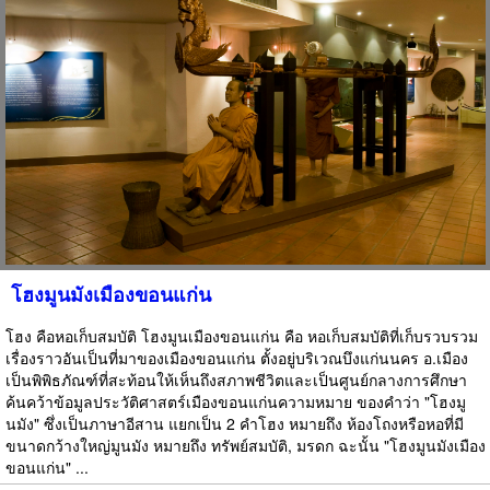
โฮงมูนมังเมืองขอนแก่น
โฮง คือหอเก็บสมบัติ โฮงมูนเมืองขอนแก่น คือ หอเก็บสมบัติที่เก็บรวบรวม
เรื่องราวอันเป็นที่มาของเมืองขอนแก่น ตั้งอยู่บริเวณบึงแก่นนคร อ.เมือง
เป็นพิพิธภัณฑ์ที่สะท้อนให้เห็นถึงสภาพชีวิตและเป็นศูนย์กลางการศึกษา
ค้นคว้าข้อมูลประวัติศาสตร์เมืองขอนแก่นความหมาย ของคำว่า "โฮงมู
นมัง" ซึ่งเป็นภาษาอีสาน แยกเป็น 2 คำโฮง หมายถึง ห้องโถงหรือหอที่มี
ขนาดกว้างใหญ่มูนมัง หมายถึง ทรัพย์สมบัติ, มรดก ฉะนั้น "โฮงมูนมังเมือง
ขอนแก่น" ...