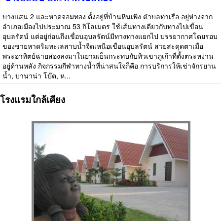
บางแสน 2 และหาดจอมทอง ตั้งอยู่ที่บ้านหินเพิง ตำบลท่าเรือ อยู่ห่างจาก
อำเภอเมืองไปประมาณ 53 กิโลเมตร ใช้เส้นทางเดียวกับทางไปเขื่อน
อุบลรัตน์ แต่อยู่ก่อนถึงเขื่อนอุบลรัตน์มีทางทางแยกไป บรรยากาศโดยรอบ
ของชายหาดริมทะเลสาบน้ำจืดเหนือเขื่อนอุบลรัตน์ สวยสะดุดตาเมื่อ
พระอาทิตย์ฉายส่องลงมาในยามเย็นกระทบกับทิวเขาภูเก้าที่ตั้งตระหง่าน
อยู่ด้านหลัง กิจกรรมกีฬาทางน้ำที่น่าสนใจก็คือ การบริการให้เช่าจักรยาน
น้ำ, บานาน่า โบ๊ต, ห...
โรงแรมใกล้เคียง