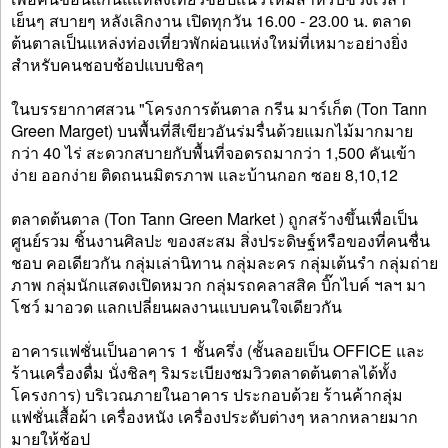
เย็นๆ สบายๆ หลังเลิกงาน เปิดทุกวัน 16.00 - 23.00 น. ตลาด
ต้นตาลเป็นแหล่งท่องเที่ยวพักผ่อนแห่งใหม่ที่เหมาะอย่างยิ่ง
สำหรับคนชอบช้อปแบบชิลๆ
ในบรรยากาศสวน "โครงการต้นตาล กรีน มาร์เก็ต (Ton Tann
Green Marget) บนพื้นที่สีเขียวอันร่มรื่นด้วยแมกไม้มากมาย
กว่า 40 ไร่ สะดวกสบายกับพื้นที่จอดรถมากว่า 1,500 คันเข้า
ง่าย ออกง่าย ติดถนนมิตรภาพ และบ้านกอก ซอย 8,10,12
ตลาดต้นตาล (Ton Tann Green Market ) ถูกสร้างขึ้นเพื่อเป็น
ศูนย์รวม ชิ้นงานศิลปะ ของสะสม สิ่งประดิษฐ์หรือของที่คนชื่น
ชอบ คอเดียวกัน กลุ่มเล่านิทาน กลุ่มละคร กลุ่มเต้นรำ กลุ่มถ่าย
ภาพ กลุ่มนักแสดงเปิดหมวก กลุ่มรถคลาสสิค บิ๊กไบค์ ฯลฯ มา
โชว์ มาอวด แลกเปลี่ยนผลงานแบบคนใจเดียวกัน
อาคารแฟชั่นเป็นอาคาร 1 ชั้นครึ่ง (ชั้นลอยเป็น OFFICE และ
ร้านเครื่องดื่ม นั่งชิลๆ ริมระเบียงชมวิวตลาดต้นตาลได้ทั้ง
โครงการ) บริเวณภายในอาคาร ประกอบด้วย ร้านค้ากลุ่ม
แฟชั่นเสื้อผ้า เครื่องหนัง เครื่องประดับต่างๆ หลากหลายมาก
มายให้ช้อป