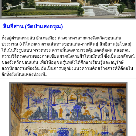
สิมอีสาน (วัดป่าแสงอรุณ)
ตั้งอยู่ตำบลพระลับ อำเภอเมือง ห่างจากศาลากลางจังหวัดขอนแก่น
ประมาณ 3 กิโลเมตร ตามเส้นทางขอนแก่น-กาฬสินธุ์ สิมอีสาน(อุโบสถ)
ได้เน้นถึงรูปแบบ ทรวดทรง ความมั่นคงสามารถคุ้มแดดคุ้มฝน ตลอดจน
ความวิจิตรงดงามของภาพเขียนฝาผนังลายผ้าไหมมัดหมี่ ซึ่งเป็นเอกลักษณ์
ของจังหวัดขอนแก่น เพื่อให้อนุชนรุ่นหลังได้ศึกษาเรียนรู้และอนุรักษ์
สถาปัตยกรรมท้องถิ่น อันเป็นการปลูกฝังแนวความคิดสร้างสรรค์ที่ดีต่อไป
อีกทั้งยังเป็นแหล่งท่องเที...