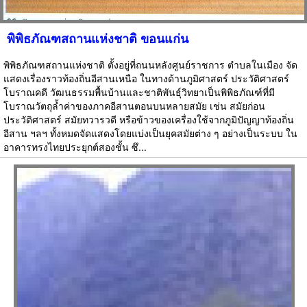
พิพิธภัณฑสถานแห่งชาติ ขอนแก่น
พิพิธภัณฑสถานแห่งชาติ ตั้งอยู่ที่ถนนหลังศูนย์ราชการ ตำบลในเมือง จัด
แสดงเรื่องราวท้องถิ่นอีสานเหนือ ในทางด้านภูมิศาสตร์ ประวัติศาสตร์
โบราณคดี วัฒนธรรมพื้นบ้านและชาติพันธุ์วิทยาเป็นพิพิธภัณฑ์ที่มี
โบราณวัตถุล้ำค่าของภาคอีสานตอนบนหลายสมัย เช่น สมัยก่อน
ประวัติศาสตร์ สมัยทวารวดี หรือข้าวของเครื่องใช้จากภูมิปัญญาท้องถิ่น
อีสาน ฯลฯ ทั้งหมดจัดแสดงโดยแบ่งเป็นยุคสมัยต่าง ๆ อย่างเป็นระบบ ใน
อาคารทรงไทยประยุกต์สองชั้น ซึ...