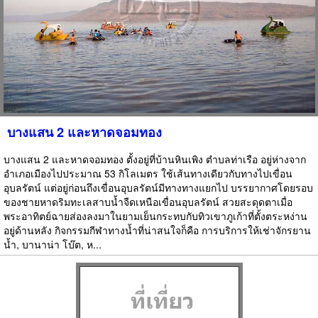
บางแสน 2 และหาดจอมทอง
บางแสน 2 และหาดจอมทอง ตั้งอยู่ที่บ้านหินเพิง ตำบลท่าเรือ อยู่ห่างจาก
อำเภอเมืองไปประมาณ 53 กิโลเมตร ใช้เส้นทางเดียวกับทางไปเขื่อน
อุบลรัตน์ แต่อยู่ก่อนถึงเขื่อนอุบลรัตน์มีทางทางแยกไป บรรยากาศโดยรอบ
ของชายหาดริมทะเลสาบน้ำจืดเหนือเขื่อนอุบลรัตน์ สวยสะดุดตาเมื่อ
พระอาทิตย์ฉายส่องลงมาในยามเย็นกระทบกับทิวเขาภูเก้าที่ตั้งตระหง่าน
อยู่ด้านหลัง กิจกรรมกีฬาทางน้ำที่น่าสนใจก็คือ การบริการให้เช่าจักรยาน
น้ำ, บานาน่า โบ๊ต, ห...