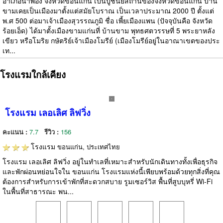
อำเภอน้ำพอง จังหวัดขอนแก่น เป็นปูชนียสถานของจังหวัดขอนแก่น บ้าน
ขามเคยเป็นเมืองมาตั้งแต่สมัยโบราณ เป็นเวลาประมาณ 2000 ปี ตั้งแต่
พ.ศ 500 ต่อมาเจ้าเมืองสุวรรณภูมิ ชื่อ เพี้ยเมืองแพน (ปัจจุบันคือ จังหวัด
ร้อยเอ็ด) ได้มาตั้งเมืองขามแก่นที่ บ้านขาม พุทธศตวรรษที่ 5 พระยาหลัง
เขียว หรือโมริย กษัตริย์เจ้าเมืองโมรีย์ (เมืองโมรีย์อยู่ในอาณาเขตของประ
เท...
โรงแรมใกล้เคียง
โรงแรม เลอเลิศ ลิฟวิ่ง
คะแนน :
7.7
รีวิว :
156
โรงแรม
ขอนแก่น, ประเทศไทย
โรงแรม เลอเลิศ ลิฟวิ่ง อยู่ในทำเลที่เหมาะสำหรับนักเดินทางทั้งเพื่อธุรกิจ
และพักผ่อนหย่อนใจใน ขอนแก่น โรงแรมแห่งนี้เพียบพร้อมด้วยทุกสิ่งที่คุณ
ต้องการสำหรับการเข้าพักที่สะดวกสบาย รูมเซอร์วิส พื้นที่สูบบุหรี่ Wi-Fi
ในพื้นที่สาธารณะ พน...