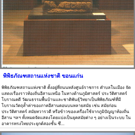
พิพิธภัณฑสถานแห่งชาติ ขอนแก่น
พิพิธภัณฑสถานแห่งชาติ ตั้งอยู่ที่ถนนหลังศูนย์ราชการ ตำบลในเมือง จัด
แสดงเรื่องราวท้องถิ่นอีสานเหนือ ในทางด้านภูมิศาสตร์ ประวัติศาสตร์
โบราณคดี วัฒนธรรมพื้นบ้านและชาติพันธุ์วิทยาเป็นพิพิธภัณฑ์ที่มี
โบราณวัตถุล้ำค่าของภาคอีสานตอนบนหลายสมัย เช่น สมัยก่อน
ประวัติศาสตร์ สมัยทวารวดี หรือข้าวของเครื่องใช้จากภูมิปัญญาท้องถิ่น
อีสาน ฯลฯ ทั้งหมดจัดแสดงโดยแบ่งเป็นยุคสมัยต่าง ๆ อย่างเป็นระบบ ใน
อาคารทรงไทยประยุกต์สองชั้น ซึ...