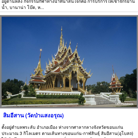
อยู่ด้านหลัง กิจกรรมกีฬาทางน้ำที่น่าสนใจก็คือ การบริการให้เช่าจักรยาน
น้ำ, บานาน่า โบ๊ต, ห...
สิมอีสาน (วัดป่าแสงอรุณ)
ตั้งอยู่ตำบลพระลับ อำเภอเมือง ห่างจากศาลากลางจังหวัดขอนแก่น
ประมาณ 3 กิโลเมตร ตามเส้นทางขอนแก่น-กาฬสินธุ์ สิมอีสาน(อุโบสถ)