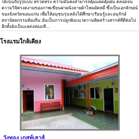
ได้เน้นถึงรูปแบบ ทรวดทรง ความมั่นคงสามารถคุ้มแดดคุ้มฝน ตลอดจน
ความวิจิตรงดงามของภาพเขียนฝาผนังลายผ้าไหมมัดหมี่ ซึ่งเป็นเอกลักษณ์
ของจังหวัดขอนแก่น เพื่อให้อนุชนรุ่นหลังได้ศึกษาเรียนรู้และอนุรักษ์
สถาปัตยกรรมท้องถิ่น อันเป็นการปลูกฝังแนวความคิดสร้างสรรค์ที่ดีต่อไป
อีกทั้งยังเป็นแหล่งท่องเที...
โรงแรมใกล้เคียง
วังทอง เกสท์เฮาส์