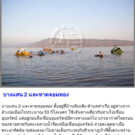
บางแสน 2 และหาดจอมทอง
บางแสน 2 และหาดจอมทอง ตั้งอยู่ที่บ้านหินเพิง ตำบลท่าเรือ อยู่ห่างจาก
อำเภอเมืองไปประมาณ 53 กิโลเมตร ใช้เส้นทางเดียวกับทางไปเขื่อน
อุบลรัตน์ แต่อยู่ก่อนถึงเขื่อนอุบลรัตน์มีทางทางแยกไป บรรยากาศโดยรอบ
ของชายหาดริมทะเลสาบน้ำจืดเหนือเขื่อนอุบลรัตน์ สวยสะดุดตาเมื่อ
พระอาทิตย์ฉายส่องลงมาในยามเย็นกระทบกับทิวเขาภูเก้าที่ตั้งตระหง่าน