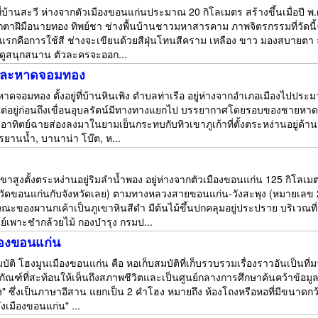
ู่ที่บ้านสะวี ห่างจากตัวเมืองขอนแก่นประมาณ 20 กิโลเมตร สร้างขึ้นเมื่อปี 
กตาฝีมือนายทอง ทิพย์ชา ช่างพื้นบ้านชาวมหาสารคาม ภาพจิตรกรรมที่วัดนี้
ับแรกคือการใช้สี ช่างจะเขียนด้วยสีฝุ่นโทนสีคราม เหลือง ขาว มองสบายตา 
ูสนุกสนาน ตัวละครจะออก...
และหาดจอมทอง
ดจอมทอง ตั้งอยู่ที่บ้านหินเพิง ตำบลท่าเรือ อยู่ห่างจากอำเภอเมืองไปประ
์ แต่อยู่ก่อนถึงเขื่อนอุบลรัตน์มีทางทางแยกไป บรรยากาศโดยรอบของชายหาดร
อาทิตย์ฉายส่องลงมาในยามเย็นกระทบกับทิวเขาภูเก้าที่ตั้งตระหง่านอยู่ด้าน
กรยานน้ำ, บานาน่า โบ๊ต, ห...
เขาสูงตั้งตระหง่านอยู่ริมลำน้ำพอง อยู่ห่างจากตัวเมืองขอนแก่น 125 กิโล
วัดขอนแก่นกับจังหวัดเลย) ตามทางหลวงสายขอนแก่น-วังสะพุง (หมายเลข 2
ณะของผานกเค้าเป็นภูเขาหินสีดำ มีต้นไม้ขึ้นปกคลุมอยู่ประปราย บริเวณท
ย์เพาะชำกล้วยไม้ กองบำรุง กรมป...
ืองขอนแก่น
บัติ โฮงมูนเมืองขอนแก่น คือ หอเก็บสมบัติที่เก็บรวบรวมเรื่องราวอันเป็นที
พิธภัณฑ์ที่สะท้อนให้เห็นถึงสภาพชีวิตและเป็นศูนย์กลางการศึกษาค้นคว้าข้
ง" ซึ่งเป็นภาษาอีสาน แยกเป็น 2 คำโฮง หมายถึง ห้องโถงหรือหอที่มีขนาดกว้
ังเมืองขอนแก่น" ...