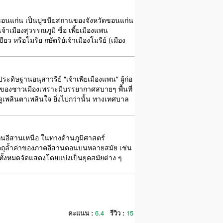
วัดขอนแก่น เป็นปูชนียสถานของจังหวัดขอนแก่น
าเมืองสุวรรณภูมิ ชื่อ เพี้ยเมืองแพน
ยว หรือโมริย กษัตริย์เจ้าเมืองโมรีย์ (เมือง
ะดิษฐานอนุสาวรีย์ "เจ้าเพียเมืองแพน" ผู้ก่อ
ารของชาวเมืองเพราะมีบรรยากาศสบายๆ พื้นที่
เพลินตาเพลินใจ ยิ่งไปกว่านั้น ทางเทศบาล
ิ่นอีสานเหนือ ในทางด้านภูมิศาสตร์
วัตถุล้ำค่าของภาคอีสานตอนบนหลายสมัย เช่น
 ทั้งหมดจัดแสดงโดยแบ่งเป็นยุคสมัยต่าง ๆ
คะแนน :
6.4
รีวิว :
15