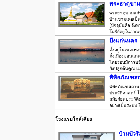
พระธาตุขาม
พระธาตุขามแก่น 
บ้านขามเคยเป็นเ
(ปัจจุบันคือ จัง
โมรีย์อยู่ในอา
บึงแก่นนคร
ตั้งอยู่ในเขตเท
ตั้งเมืองขอนแก่
โดยรอบมีการปรั
ยังปลูกต้นคูณ แ
พิพิธภัณฑส
พิพิธภัณฑสถานแห
ประวัติศาสตร์ 
สมัยก่อนประวัติ
อย่างเป็นระบบ 
โรงแรมใกล้เคียง
บ้านบัวร