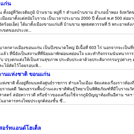
แก่น
ตั้งอยู่ที่วัดเจติยภูมิ บ้านขาม หมู่ที่ 1 ตำบลบ้านขาม อำเภอน้ำพอง จังห
มืองมาตั้งแต่สมัยโบราณ เป็นเวลาประมาณ 2000 ปี ตั้งแต่ พ.ศ 500 ต่อมาเจ้
หวัดร้อยเอ็ด) ได้มาตั้งเมืองขามแก่นที่ บ้านขาม พุทธศตวรรษที่ 5 พระยาหลังเขี
ณาเขตของประเท...
ศบาลกลางเมืองขอนแก่น เป็นบึงขนาดใหญ่ มีเนื้อที่ 603 ไร่ นอกจากจะเป็นที่ปร
นแล้ว ที่นี่ยังเป็นสถานที่ที่นิยมมาพักผ่อนหย่อนใจ และทำกิจกรรมนันทนาก
บ ปรุงตกแต่งให้เป็นสวนสุขภาพ ประดับประดาด้วยประติมากรรมรูปต่างๆ ดู
ละไม้ดัดไว้โดยรอบเพิ...
ถานแห่งชาติ ขอนแก่น
่งชาติ ตั้งอยู่ที่ถนนหลังศูนย์ราชการ ตำบลในเมือง จัดแสดงเรื่องราวท้องถ
โบราณคดี วัฒนธรรมพื้นบ้านและชาติพันธุ์วิทยาเป็นพิพิธภัณฑ์ที่มีโบราณ
ศาสตร์ สมัยทวารวดี หรือข้าวของเครื่องใช้จากภูมิปัญญาท้องถิ่นอีสาน ฯลฯ
ในอาคารทรงไทยประยุกต์สองชั้น ซึ...
ีสอร์ทแอนด์โฮเต็ล