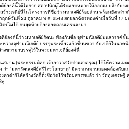
ย์องค์นี้ได้ไม่ยาก สถาปนิกผู้ได้รับมอบหมายให้ออกแบบถึงกับงงเ
สร้างเจดีย์นี้ในโครงการที่ชื่อว่า มหาเจดีย์ร้อยล้าน พร้อมยังกล่า
ิลาฤกษ์วันที่ 23 ตุลาคม พ.ศ. 2548 ยกยอกฉัตรทองคำเมื่อวันที่ 
อดฉัตรไม่ได้ จนสุดท้ายต้องถอดถอนเครนลงมา
ีย์องค์นี้ว่า มหาเจดีย์รัตนะ พ้องกับชื่อ จุฬามณีเจดีย์บนสวรรค์ชั้น
างจุฬามณีเจดีย์ บรรจุพระเขี้ยวแก้วซี่บนขวา กับเจดีย์ในนาคพิภ
ล่างขวามาบรรจุไว้ในพระมหาเจดีย์องค์นี้
าคุณสมาน (พระธรรมดิลก เจ้าอาวาสวัดป่าแสงอรุณ) ได้ให้ความเ
ิม ว่า "มหารัตนเจดีย์ศรีไตรโลกธาตุ" มีความหมานสอดคล้องกับแน
ตาดำริให้สร้างวัดก็ตั้งชื่อวัดไว้พร้อมสรรพแล้ว ว่า วัดทุ่งเศรษฐี
ริฐ