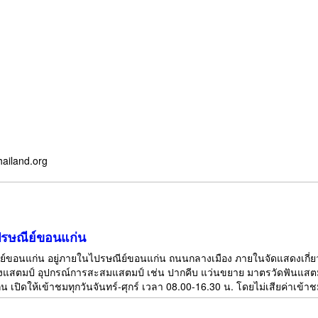
hailand.org
ปรษณีย์ขอนแก่น
ีย์ขอนแก่น อยู่ภายในไปรษณีย์ขอนแก่น ถนนกลางเมือง ภายในจัดแสดงเกี
สตมป์ อุปกรณ์การสะสมแสตมป์ เช่น ปากคีบ แว่นขยาย มาตรวัดฟันแสตมป์ เ
 เปิดให้เข้าชมทุกวันจันทร์-ศุกร์ เวลา 08.00-16.30 น. โดยไม่เสียค่าเข้า