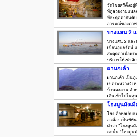
วัดไชยศรีตั้งอย
ที่ดูสวยงามแปล
ที่สะดุดตาอันด
อารมณ์ของภาพด
บางแสน 2 
บางแสน 2 และหา
เขื่อนอุบลรัตน
สะดุดตาเมื่อพระ
บริการให้เช่าจั
ผานกเค้า
ผานกเค้า เป็นภู
เขตระหว่างจังห
บ้านดงลาน ลักษ
เดินเข้าไปในศูน
โฮงมูนมังเม
โฮง คือหอเก็บสม
อ.เมือง เป็นพิ
คำว่า "โฮงมูนมั
ฉะนั้น "โฮงมูนม