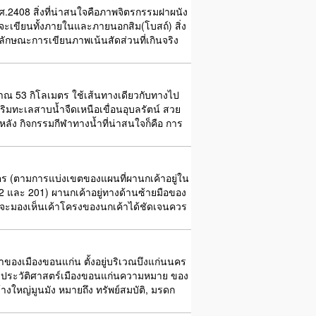
พ.ศ.2408 สิ่งที่น่าสนใจคือภาพจิตรกรรมฝาผนัง
จะเขียนทั้งภายในและภายนอกสิม(โบสถ์) สิ่ง
ลักษณะการเขียนภาพเน้นสัดส่วนที่เกินจริง
มาณ 53 กิโลเมตร ใช้เส้นทางเดียวกับทางไป
ิมทะเลสาบน้ำจืดเหนือเขื่อนอุบลรัตน์ สวย
หลัง กิจกรรมกีฬาทางน้ำที่น่าสนใจก็คือ การ
เมตร (ตามการแบ่งเขตของแผนที่ผานกเค้าอยู่ใน
 และ 201) ผานกเค้าอยู่ทางด้านซ้ายมือของ
ี่จะมองเห็นเค้าโครงของนกเค้าได้ชัดเจนควร
่มาของเมืองขอนแก่น ตั้งอยู่บริเวณบึงแก่นนคร
อมูลประวัติศาสตร์เมืองขอนแก่นความหมาย ของ
างใหญ่มูนมัง หมายถึง ทรัพย์สมบัติ, มรดก