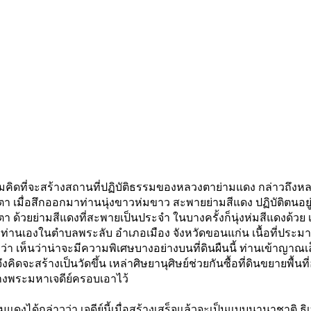
วยความคิดที่จะสร้างสถานที่ปฏิบัติธรรมของหลวงตาย่ามแดง กล่าวถึ
 เมื่อสึกออกมาท่านนุ่งขาวห่มขาว สะพายย่ามสีแดง ปฏิบัติตนอย
ตา ด้วยย่ามสีแดงที่สะพายเป็นประจำ ในบางครั้งก็นุ่งห่มสีแดงด้วย เ
งท่านเองในตำบลพระลับ อำเภอเมือง จังหวัดขอนแก่น เนื้อที่ประมา
า เห็นว่าน่าจะมีความพิเศษบางอย่างบนที่ดินผืนนี้ ท่านเข้าญาณเล็
ิดจะสร้างเป็นวัดขึ้น เหล่าศิษยานุศิษย์ช่วยกันซื้อที่ดินขยายพื้
้างพระมหาเจดีย์ครอบเอาไว้
งได้กล่าวว่า เจดีย์นี้เมื่อสร้างเสร็จแล้วจะเป็นแบบนานาชาติ ธิเ